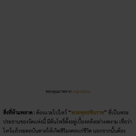
สิ่งที่ห้ามพลาด :
ต้องแวะไปไหว้
“
พระพุทธชินราช
”
ที่เป็นพระ
ประธานของวัดแห่งนี้ มีต้นโพธิ์ตั้งอยู่เบื้องหลังอย่างงดงาม เชื่อว่า
ไหว้แล้วจะดลบันดาลให้เกิดสิริมงคลแก่ชีวิต นอกจากนั้นต้อง
แวะชมวิวที่วัดด้วย จะสามารถมองเห็นพระอาทิตย์ตกดิน เห็นวิว
ฝั่งประเทศลาวและเห็นอ่างเก็บน้ำที่สวยงามมาก
สถานที่ตั้ง :
ตำบลช่องเม็ก อำเภอสิรินธร อุบลราชธานี
5 ที่เที่ยว อุบลราชธานี ที่ห้ามพลาด!
หลังจากที่ไป
ไหว้พระ อุบลราชธานี
กันมาเรียบร้อยแล้ว ก่อน
จากกันวันนี้แอดมินมี 5 สถานที่ท่องเที่ยวจังหวัดอุบลมารีวิว ถ้าได้
ไปเที่ยวต้องไปแวะเช็คอินให้ได้!