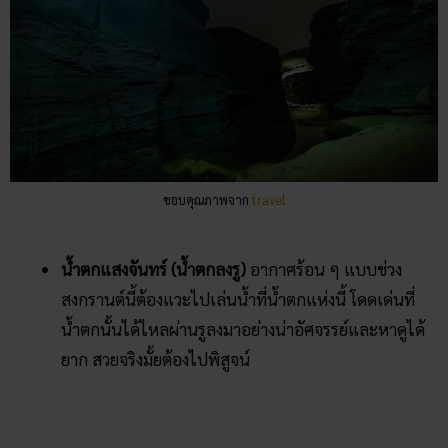
ขอบคุณภาพจาก
aumlucktour
พัทยาน้อย (เขื่อนสิรินธร)
เป็นที่สุดท้ายที่ห้ามพลาด
สงกรานต์
นี้ไปล่องแพชมความงามของอ่างเก็บน้ำกันได้
คนนิยมไปชมวิวรับบรรยากาศเย็น ๆ นั่งรับประทาน
อาหาร และเล่นน้ำคลายร้อน!