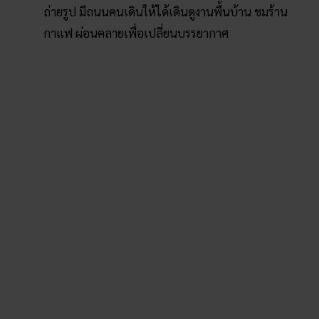
ขอบคุณภาพจาก
wongnai
หินชมนภา หาดชมดาว
เหมาะสำหรับคนที่อยากลุย
ธรรมชาติ สัมผัสบรรยากาศแบบแกรนด์แคนยอน
อารมณ์แบบมีหน้าผา หินสวยงาม ให้ได้ดูความอลังการ
และได้นอนดูดาวในยามค่ำคืนด้วย