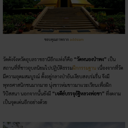
ขอบคุณภาพจาก
addsiam
วัดดังจังหวัดอุบลราชธานีอีกแห่งก็คือ
“วัดหนองป่าพง”
เป็น
สถานที่ที่ชาวอุบลนิยมไปปฏิบัติธรรม
ฝึกกรรมฐาน
เนื่องจากที่วัด
มีความอุดมสมบูรณ์ ตั้งอยู่กลางป่าอันเงียบสงบร่มรื่น จึงมี
พุทธศาสนิกชนมากมาย นุ่งขาวห่มขาวมาแวะเวียนเพื่อฝึก
วิปัสสนา นอกจากนั้นยังมี
“เจดีย์บรรจุอัฐิหลวงพ่อชา”
ที่งดงาม
เป็นจุดเด่นอีกอย่างด้วย