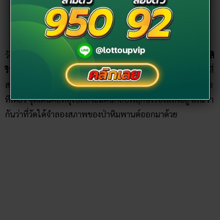
สวยงามมาก ซึ่งวัดแห่งนี้มีชื่อเรียกอีกอย่างว่า
“วัดเรืองแสง”
เลย
ทีเดียว จุดเด่นคือที่อุโบสถจะมีต้นกัลปพฤกษ์เรืองแสงอยู่ และว่า
กันว่าที่วัดได้จำลองสภาพของป่าหิมพานต์ออกมาด้วย
ขอบคุณภาพจาก
mgronline