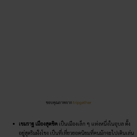
ขอบคุณภาพจาก
tripgether
เขมราฐ เมืองสุดชิค
เป็นเมืองเล็ก ๆ แห่งหนึ่งในอุบล ตั้ง
อยู่สุดริมฝั่งโขง เป็นที่เที่ยวยอดนิยมที่คนมักจะไปเดินเล่น
ถ่ายรูป มีถนนคนเดินให้ได้เดินดูงานพื้นบ้าน ชมร้าน
กาแฟ ผ่อนคลายเพื่อเปลี่ยนบรรยากาศ