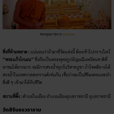
ขอบคุณภาพจาก
youtube
สิ่งที่ห้ามพลาด :
แน่นอนว่าถ้ามาที่วัดแห่งนี้ ต้องเข้าไปกราบไหว้
“พระแก้วโกเมน”
ซึ่งถือเป็นพระพุทธรูปอัญมณีนพรัตนชาติที่
หาชมได้ยากมาก จะมีการสรงน้ำทุกวันวิสาขบูชา ถ้าโชคดีอาจได้
สรงน้ำในเทศกาลสงกรานต์เช่นกัน เชื่อว่าจะเป็นสิริมงคลและนำ
สิ่งดี ๆ เข้ามาให้กับชีวิต
สถานที่ตั้ง :
ตำบลในเมือง อำเภอเมืองอุบลราชธานี อุบลราชธานี
วัดสิรินธรวราราม