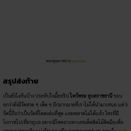
บทความที่น่าสนใจ
5 ที่เที่ยว สงกรานต์ 2564 ต้อนรับ วันหยุดยาว ด้วยโชค
ลาภเงินทอง!
เปิดแมพ “5 ที่เที่ยวสุพรรณบุรี” ตามรอยละครดัง วัน
ทอง 2021!
5 สถานที่ & อานิสงส์ ทำบุญบริจาคผม 2564
วิธีทำบุญยุคโควิด อย่างไรให้ห่างไกลไวรัส ได้อานิสงส์
แรง
คลิก แทงหวยออนไลน์ ได้เงินจริง