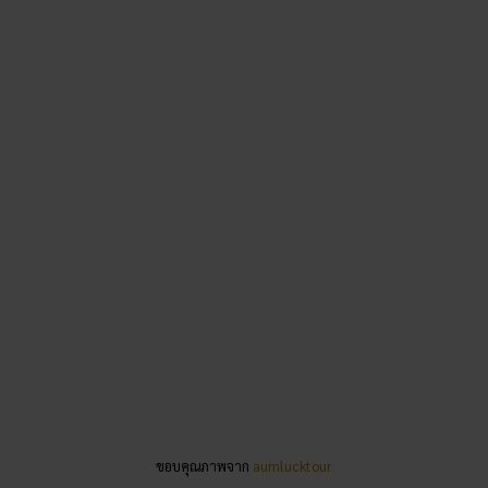
ขอบคุณภาพจาก
youtube
สรุปส่งท้าย
เป็นยังไงกันบ้าง ประทับใจมั้ยทริป
ไหว้พระ อุบลราชธานี
ขอบ