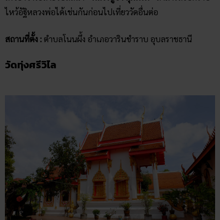
ไหว้อัฐิหลวงพ่อได้เช่นกันก่อนไปเที่ยววัดอื่นต่อ
สถานที่ตั้ง :
ตำบลโนนผึ้ง อำเภอวารินชำราบ อุบลราชธานี
วัดทุ่งศรีวิไล