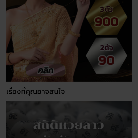
ฝันเห็นแมวน้ำ เปิดดวงชะตา การงาน การเงิน ความรัก
พร้อมโชคลาภ
สถิติหวยออกวันอาทิตย์ ตรวจหวยทุกงวด ค้นหาเลขเด็ด
ประจำวัน