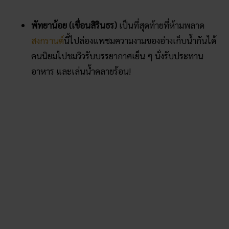
อกว่ายังมีวัดสวย ๆ เด็ด ๆ อีกมากมายที่เราไม่ได้นำมาเสนอ แต่ 5
วัดนี้ถือว่าเป็นวัดที่โดดเด่นที่สุด และพลาดไม่ได้แล้ว ใครที่มี
โอกาสไปเที่ยวอุบล อยากมีโชคลาภหาเลขเด็ดติดไม้ติดมือเพื่อ
อุดหนุนสลากกินแบ่งรัฐบาล หรือ หวยฮานอยต่างๆ จากเว็บ
tode
ได้เลย เป็นหวยออนไลน์ที่ให้อัตราการจ่ายสูงที่สุด และต้องแวะ
ไปกราบไหว้ท่านปู่ท่านย่าพญานาคแห่ง “วัดพระธาตุหนองบัว”
ให้ได้สักครั้ง เพราะใครที่ศรัทธาพญานาคมักจะได้โชคร่ำรวยกัน
ทุกราย
สุดท้ายหลังจากที่แวะไปไหว้พระกับแล้ว ก็อย่าลืมไปเที่ยวคาเฟ่
อุบลและที่เที่ยวธรรมชาติต่าง ๆ ที่เรานำมาฝากด้วย สงกรานต์นี้
ไม่ได้เล่นน้ำก็จริง แต่ก็ยังสามารถไปแช่น้ำเย็น ๆ ที่น้ำตกลงรู
หรือที่พัทยาน้อยก็ได้เช่นกัน แอดมินคิดว่าทริปเที่ยวอุบล 1 วันก็
น่าจะไปได้ครบทุกแห่งนะ ขอให้ทุกคนมีความสุขในช่วงเทศกาล
สงกรานต์!