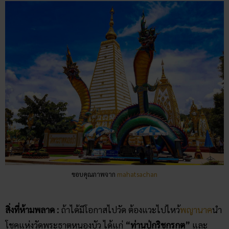
ขอบคุณภาพจาก
mahatsachan
สิ่งที่ห้ามพลาด :
ถ้าได้มีโอกาสไปวัด ต้องแวะไปไหว้
พญานาค
นำ
โชคแห่งวัดพระธาตุหนองบัว ได้แก่
“ท่านปู่กริชกรกต”
และ