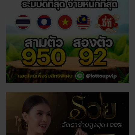
สถิติหวยลาววันอังคาร วิเคราะห์ตัวเลขมาแรง 3 ตัว 2 ตัว
สัปดาห์นี้