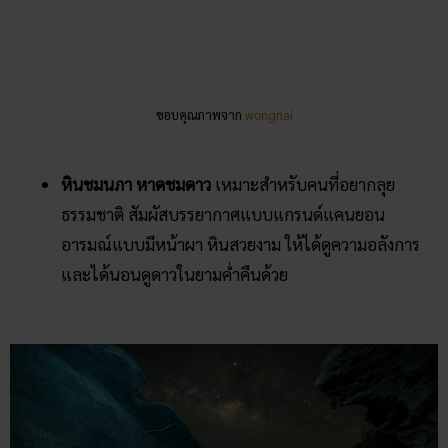
ขอบคุณภาพจาก
travel
น้ำตกแสงจันทร์ (น้ำตกลงรู)
อากาศร้อน ๆ
แบบช่วง
สงกรานต์นี้ต้องแวะไปเล่นน้ำที่น้ำตกแห่งนี้ โดดเด่นที่
น้ำตกนั้นได้ไหลผ่านรูลงมาอย่างน่าอัศจรรย์และหาดูได้
ยาก สวยจริงมั้ยต้องไปพิสูจน์