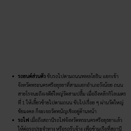
ที่ 1 ให้เลี้ยวซ้ายไปตามถนน ขับไปเรื่อย ๆ ผ่านวัดใหญ่
ชัยมงคล ก็จะเจอวัดพนัญเชิงอยู่ด้านหน้า
รถไฟ
เมื่อถึงสถานีรถไฟจังหวัดพระนครศรีอยุธยาแล้ว
ให้ต่อรถประจำทาง หรือรถรับจ้าง เพื่อข้ามเรือที่สถานี
ตำรวจป้อมเพชร หรือท่าข้ามวัดสุวรรณดาราราม – วัด
พนัญเชิง
เรือ
มีเรือให้บริการอยู่ 3 สาย ได้แก่ สายใต้ สายตะวันตก
และสายเหนือ
ที่ตั้ง
: 2 หมู่ 12 ถนนบางปะอิน-เกาะเรียน ตำบลคลองสวนพลู ริม
แม่น้ำป่าสักทางทิศใต้ฝั่งตรงข้ามของเกาะเมือง
พระนครศรีอยุธยา จ.พระนครศรีอยุธยา
วัดพนัญเชิง เปิดกี่โมง
:
เปิด 07.00 น. และปิดเวลา 18.00 น.