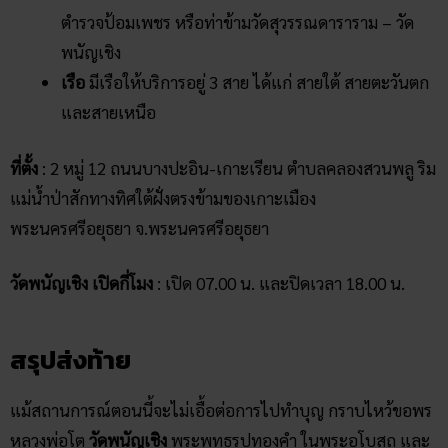
สรุปส่งท้าย
แม้สถานการณ์ตอนนี้จะไม่เอื้อต่อการไปทำบุญ กราบไหว้ขอพร
หลวงพ่อโต
วัดพนัญเชิง
พระพุทธรูปทองคำ ในพระอุโบสถ และ
เจ้าแม่สร้อยดอกหมาก เนื่องด้วยสถานการณ์น้ำที่เพิ่มสูงขึ้นทุก
วัน ๆ แต่หากทุกอย่างคลี่คลายแล้ว คอหวยทุกท่านก็อย่าลืมแวะ
เวียนไปกราบไหว้สิ่งศักดิ์สิทธิ์เอาฤกษ์เอาชัยกันเสียหน่อย ว่ากัน
ว่าใครไปที่นี่ ก็โชคดีถูกหวยเว็บ
Tode
กลับมาแทบทุกคนจริง ๆ
ถ้าไม่เชื่อก็ลองไปดูได้เลย
บทความที่เกี่ยวข้อง
ตามรอยสองพระดัง ไหว้พระศักดิ์สิทธิ์ หลวงพ่อเหลือ วัด
สร้อยทอง
วัดพระสิงห์ วัดดังเชียงใหม่ ที่ประดิษฐานพระพุทธสิหิงค์