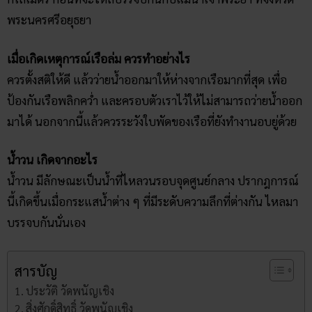
พระนครศรีอยุธยา
เมื่อเกิดเหตุการณ์เรือล่ม ควรทำอย่างไร
ควรตั้งสติให้ดี แล้วว่ายน้ำออกมาให้ห่างจากเรือมากที่สุด เพื่อ
ป้องกันเรือพลิกคว่ำ และครอบตัวเราไว้ให้ไม่สามารถว่ายน้ำออก
มาได้ นอกจากนี้แล้วควรระวังใบพัดของเรือที่ยังทำงานอบยู่ด้วย
น้ำวน เกิดจากอะไร
น้ำวน มีลักษณะเป็นน้ำที่ไหลวนรอบจุดศูนย์กลาง ปรากฎการณ์
นี้เกิดขึ้นเมื่อกระแสน้ำต่าง ๆ ที่มีระดับความลึกที่ต่างกัน ไหลมา
บรรจบกันนั่นเอง
สารบัญ
ประวัติ วัดพนัญเชิง
สิ่งศักดิ์สิทธิ์ วัดพนัญเชิง