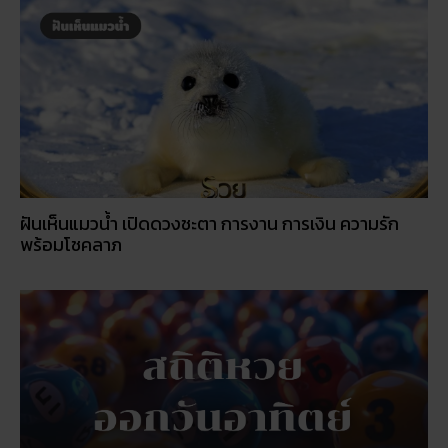
สถิติหวยออกวันอาทิตย์ ตรวจหวยทุกงวด ค้นหาเลขเด็ด
ประจำวัน