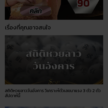
สถิติหวยลาววันอังคาร วิเคราะห์ตัวเลขมาแรง 3 ตัว 2 ตัว
สัปดาห์นี้
ฝันเห็นแมวน้ำ เปิดดวงชะตา การงาน การเงิน ความรัก
พร้อมโชคลาภ