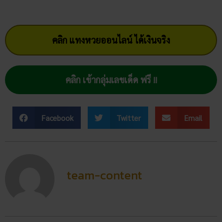
team-content
โพสต์ล่าสุด
สถิติหวยลาววันอังคาร วิเคราะห์
ตัวเลขมาแรง 3 ตัว 2 ตัว
สัปดาห์นี้
02/07/2026
ฝันเห็นแมวน้ำ เปิดดวงชะตา การ
งาน การเงิน ความรัก พร้อมโชค
ลาภ
30/03/2026
สถิติหวยออกวันอาทิตย์ ตรวจ
หวยทุกงวด ค้นหาเลขเด็ดประจำ
วัน