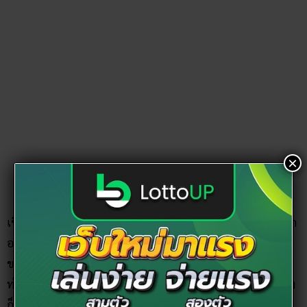
เชื่อกันว่า… เจ้าแม่สร้อยดอกหมาก ท่านสามารถบันดาลได้สิ่งทุก
อย่าง ขออะไรท่านก็ให้พรสมหวัง แต่ส่วนมากแล้ว สาธุชนจะมา
×
ขอพรกับท่านเรื่องความรัก ขอบุตร หรือขอให้ได้แต่งงาน เพราะ
ท่านเป็นเหมือน
เทพแห่งความรัก
หากใครมาบนบานแล้วสมหวัง
ก็มักถวายผ้าแพร ไข่มุก เรือสำเภา หรือไม่ก็เชิดสิงโตถวาย
เป็นต้น
ไปวัดพนัญเชิงอย่างไรได้บ้าง