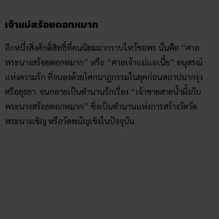
เจ้าแม่สร้อยดอกหมาก
อีกหนึ่งสิ่งศักดิ์สิทธิ์ที่คนนิยมมากราบไหว้ขอพร นั่นคือ “ศาล
พระนางสร้อยดอกหมาก” หรือ “ศาลเจ้าแม่แอเนี้ย” อนุสรณ์
แห่งความรัก ที่จบลงด้วยโศกนาฏกรรมในยุคก่อนสถาปนากรุง
ศรีอยุธยา จนกลายเป็นตำนานรักเรื่อง “เจ้าชายสายน้ำผึ้งกับ
พระนางสร้อยดอกหมาก” ซึ่งเป็นตำนานแห่งการสร้างวัดวัด
พระนางเชิญ หรือวัดพนัญเชิงในปัจจุบัน