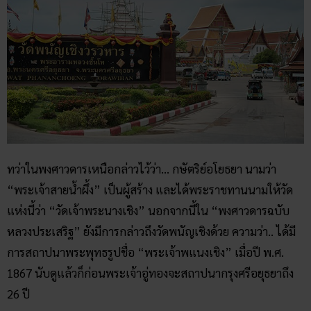
ทว่าในพงศาวดารเหนือกล่าวไว้ว่า… กษัตริย์อโยธยา นามว่า
“พระเจ้าสายน้ำผึ้ง” เป็นผู้สร้าง และได้พระราชทานนามให้วัด
แห่งนี้ว่า “วัดเจ้าพระนางเชิง” นอกจากนี้ใน “พงศาวดารฉบับ
หลวงประเสริฐ” ยังมีการกล่าวถึงวัดพนัญเชิงด้วย ความว่า.. ได้มี
การสถาปนาพระพุทธรูปชื่อ “พระเจ้าพแนงเชิง” เมื่อปี พ.ศ.
1867 นับดูแล้วก็ก่อนพระเจ้าอู่ทองจะสถาปนากรุงศรีอยุธยาถึง
26 ปี