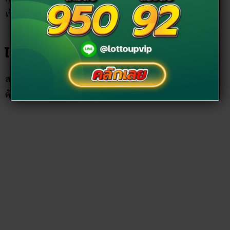
สามารถเดินทางไปไหว้หลวงพ่อโต วัดพนัญเชิงได้ 3 เส้นทาง
ดังนี้
รถยนต์ส่วนตัว
ขับรถไปตามถนนพหลโยธิน แยกเข้า
จังหวัดพระนครศรีอยุธยาที่สามแยกอำเภอวังน้อย ถนน
สายโรจนะถึงเจดีย์ใหญ่วัดสามปลื้ม เมื่อถึงหลักกิโลเมตร