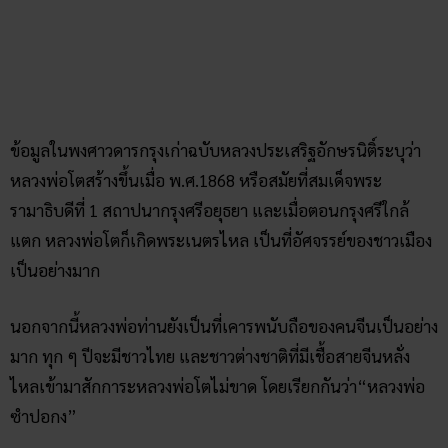
ข้อมูลในพงศาวดารกรุงเก่าฉบับหลวงประเสริฐอักษรนิติ์ระบุว่า
หลวงพ่อโตสร้างขึ้นเมื่อ พ.ศ.1868 หรือสมัยที่สมเด็จพระ
รามาธิบดีที่ 1 สถาปนากรุงศรีอยุธยา และเมื่อตอนกรุงศรีใกล้
แตก หลวงพ่อโตก็เกิดพระเนตรไหล เป็นที่อัศจรรย์ของชาวเมือง
เป็นอย่างมาก
นอกจากนี้หลวงพ่อท่านยังเป็นที่เคารพนับถือของคนจีนเป็นอย่าง
มาก ทุก ๆ ปีจะมีชาวไทย และชาวต่างชาติที่มีเชื้อสายจีนหลั่ง
ไหลเข้ามาสักการะหลวงพ่อโตไม่ขาด โดยเรียกกันว่า“หลวงพ่อ
ซำปอกง”