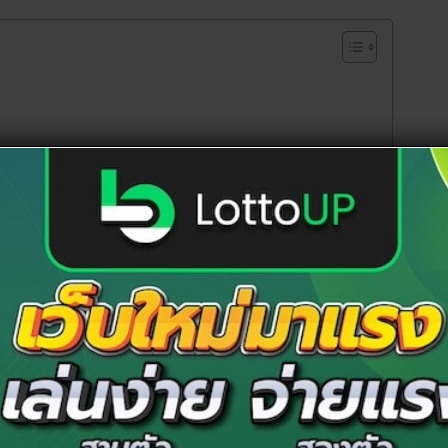
ุข วัดสร้อยทอง วัดเก่าแก่ริมฝั่งแม่น้ำเจ้าพระยา
พชร พระเกศแบบเปลวเพลิง ประดิษฐานบนฐานชุกชี หน้าตัก
จากการสร้างพระประธานในพระอุโบสถส์ของวัดสร้อยทอง ในปี
พ่อเหลือ” นั่นเอง