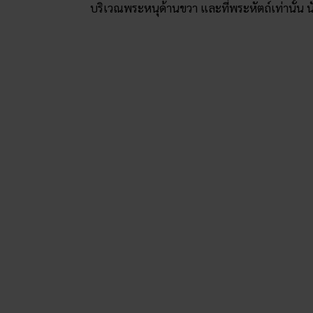
บริเวณพระหนุด้านขวา และที่พระหัตถ์เท่านั้น นับว