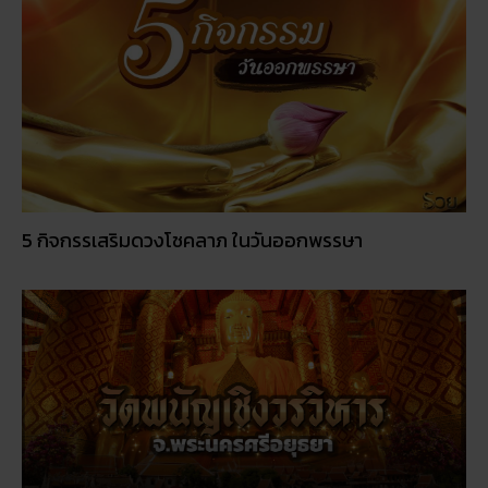
5 กิจกรรเสริมดวงโชคลาภ ในวันออกพรรษา