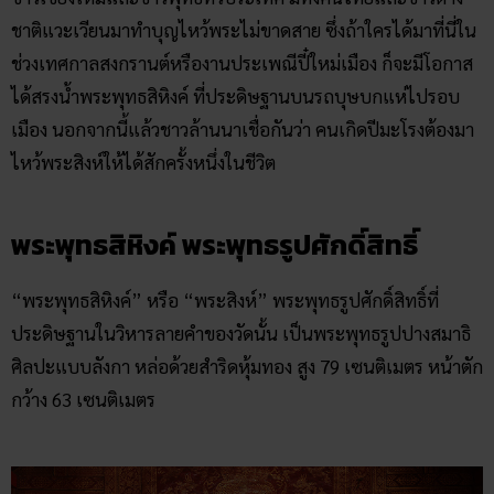
ชาติแวะเวียนมาทำบุญไหว้พระไม่ขาดสาย ซึ่งถ้าใครได้มาที่นี่ใน
ช่วงเทศกาลสงกรานต์หรืองานประเพณีปี๋ใหม่เมือง ก็จะมีโอกาส
ได้สรงน้ำพระพุทธสิหิงค์ ที่ประดิษฐานบนรถบุษบกแห่ไปรอบ
เมือง นอกจากนี้แล้วชาวล้านนาเชื่อกันว่า คนเกิดปีมะโรงต้องมา
ไหว้พระสิงห์ให้ได้สักครั้งหนึ่งในชีวิต
พระพุทธสิหิงค์ พระพุทธรูปศักดิ์สิทธิ์
“พระพุทธสิหิงค์” หรือ “พระสิงห์” พระพุทธรูปศักดิ์สิทธิ์ที่
ประดิษฐานในวิหารลายคำของวัดนั้น เป็นพระพุทธรูปปางสมาธิ
ศิลปะแบบลังกา หล่อด้วยสำริดหุ้มทอง สูง 79 เซนติเมตร หน้าตัก
กว้าง 63 เซนติเมตร