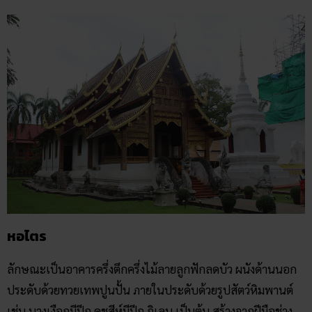
หอไตร
ลักษณะเป็นอาคารครึ่งตึกครึ่งไม้ลายลูกฟักลดบัว ผนังด้านนอก
ประดับด้วยทวยเทพปูนปั้น ภายในประดับด้วยรูปสัตว์หิมพานต์
เช่น นางเงือกมีปีก คชสีห์มีปีก กิเลน เป็นต้น สร้างจากฝีมือช่าง