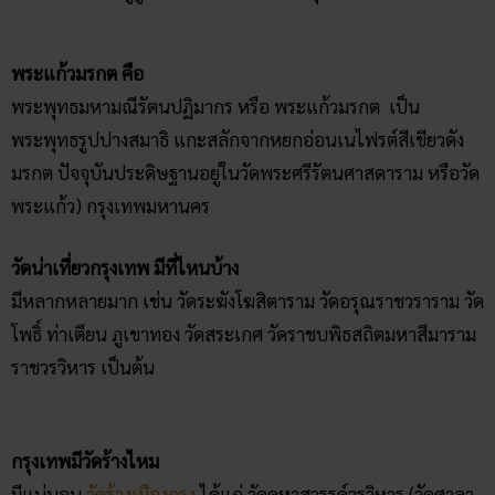
พระแก้วมรกต คือ
พระพุทธมหามณีรัตนปฏิมากร หรือ พระแก้วมรกต เป็น
พระพุทธรูปปางสมาธิ แกะสลักจากหยกอ่อนเนไฟรต์สีเขียวดัง
มรกต ปัจจุบันประดิษฐานอยู่ในวัดพระศรีรัตนศาสดาราม หรือวัด
พระแก้ว) กรุงเทพมหานคร
วัดน่าเที่ยวกรุงเทพ มีที่ไหนบ้าง
มีหลากหลายมาก เช่น วัดระฆังโฆสิตาราม วัดอรุณราชวราราม วัด
โพธิ์ ท่าเตียน ภูเขาทอง วัดสระเกศ วัดราชบพิธสถิตมหาสีมาราม
ราชวรวิหาร เป็นต้น
กรุงเทพมีวัดร้างไหม
มีแน่นอน
วัดร้างเมืองกรุง
ได้แก่ วัดคูหาสวรรค์วรวิหาร (วัดศาลา