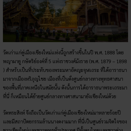
วัดเก่าแก่คู่เมืองเชียงใหม่แห่งนี้ถูกสร้างขึ้นในปี พ.ศ. 1888 โดย
พญาผายู กษัตริย์องค์ที่ 5 แห่งราชวงศ์มังราย (พ.ศ. 1879 – 1898
) สำหรับเป็นที่ประทับของพระมหาอัคญะจุฬเถระ ที่ได้อาราธนา
มาจากเมืองหริภุญไชย เมืองที่เป็นดั่งศูนย์กลางทางพุทธศาสนา
ของพื้นที่ภาคเหนือในสมัยนั้น ดังนั้นการได้อาราธนาพระเถระมา
ที่นี่ ก็เหมือนได้ย้ายศูนย์กลางทางศาสนามายังเชียงใหม่ด้วย
วัดพระสิงห์ จึงถือเป็นวัดเก่าแก่คู่เมืองเชียงใหม่มาหลายร้อยปี
และมีสถาปัตยกรรมล้านนางดงามมาก ที่นี่เป็นศูนย์รวมจิตใจของ
ชาวเชียงใหม่และชาวพุทธทั่วประเทศ มีทั้งคนไทยและชาวต่าง