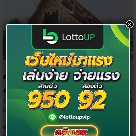
×
การเดินทางไปเที่ยว วัดพระสิงห์
ที่ตั้ง
: วัดพระสิงห์วรมหาวิหาร เป็นพระอารามหลวงชั้นเอก ชนิด
วรมหาวิหาร ตั้งอยู่ในบริเวณคูเมืองเชียงใหม่ ถนนสามล้าน ตำบล
พระสิงห์ อำเภอเมืองเชียงใหม่ จังหวัดเชียงใหม่
สามารถเดินทางไปเที่ยววัดพระสิงห์โดยรถส่วนตัว หรือจะใช้
บริการขนส่งสาธารณะ รถเมล์สาย B1 B2 หรือจะเป็นรถแดงก็ได้