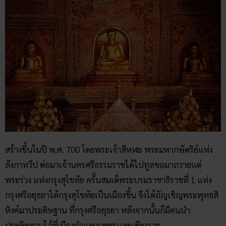
สร้างขึ้นในปี พ.ศ. 700 โดยพระเจ้าสีหฬะ พระมหากษัตริย์แห่ง
ลังกาทวีป ต่อมาเจ้านครศรีธรรมราชได้ไปทูลขอมาถวายแด่
พระร่วง แห่งกรุงสุโขทัย ครั้นสมเด็พระบรมราชาธิราชที่ 1 แห่ง
กรุงศรีอยุธยาได้กรุงสุโขทัยเป็นเมืองขึ้น จึงได้อัญเชิญพระพุทธสิ
หิงค์มาประดิษฐาน ที่กรุงศรีอยุธยา หลังจากนั้นก็มีคนนำ
ประดิษฐานไว้ที่เมืองกำแพงเพชรและเชียงราย