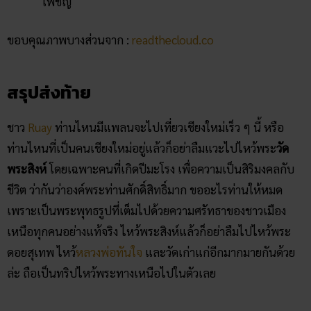
เพชญ์
ขอบคุณภาพบางส่วนจาก :
readthecloud.co
สรุปส่งท้าย
ชาว
Ruay
ท่านไหนมีแพลนจะไปเที่ยวเชียงใหม่เร็ว ๆ นี้ หรือ
ท่านไหนที่เป็นคนเชียงใหม่อยู่แล้วก็อย่าลืมแวะไปไหว้พระ
วัด
พระสิงห์
โดยเฉพาะคนที่เกิดปีมะโรง เพื่อความเป็นสิริมงคลกับ
ชีวิต ว่ากันว่าองค์พระท่านศักดิ์สิทธิ์มาก ขออะไรท่านให้หมด
เพราะเป็นพระพุทธรูปที่เต็มไปด้วยความศรัทธาของชาวเมือง
เหนือทุกคนอย่างแท้จริง ไหว้พระสิงห์แล้วก็อย่าลืมไปไหว้พระ
ดอยสุเทพ ไหว้
หลวงพ่อทันใจ
และวัดเก่าแก่อีกมากมายกันด้วย
ล่ะ ถือเป็นทริปไหว้พระทางเหนือไปในตัวเลย