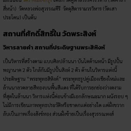
สี่หน้า) วัดหลวงพ่อสุวรรณคีรี วัดดุสิดารามวรวิหาร (วัดเสา
ประโคน) เป็นต้น
สถานที่ศักดิ์สิทธิ์ใน วัดพระสิงห์
วิหารลายคำ สถานที่ประดิษฐานพระสิหิงห์
เป็นวิหารที่สร้างตาม แบบศิลปล้านนา บันไดด้านหน้า มีรูปปั้น
พญานาค 2 ตัว ใกล้กันมีรูปปั้นสิงห์ 2 ตัว ด้านในวิหารแห่งนี้
ประดิษฐาน “พระพุทธสิหิงค์” พระพุทธรูปคู่เมืองเชียงใหม่และ
ล้านนาลวดลายสีทองบนพื้นสีแดง ที่ได้รับการยกย่องว่างดงาม
ที่สุดในล้านนา วิหารแห่งนี้ค่อนข้างมีเอกลักษณะมาก ผนังรอบ ๆ
ไม่มีการเขียนภาพพุทธประวัติหรือชาดกแต่อย่างใด แต่ฝั่งขวาก
ลับเป็นภาพเรื่องสังข์ทอง ส่วนฝั่งซ้ายเป็นเรื่องสุวรรณหงส์