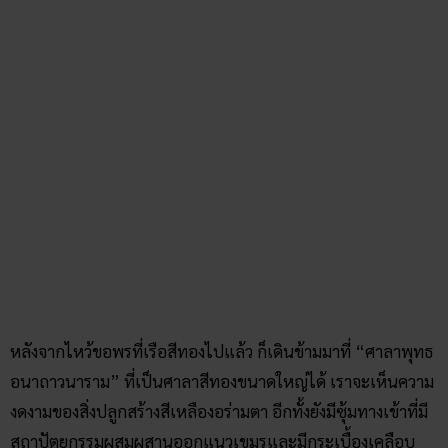
พิกัด : วัดพระพุทธบาทภูแฝด ตำบลนาเสียว อำเภอเมืองชัยภูมิ
จังหวัดชัยภูมิ
สรุป
5 ที่ท่องเที่ยวชัยภูมิ
ที่เรานำมาฝากคอหวยห้ามพลาดเด็ดขาด
เป็น 5 วัดดังในตำบลต่าง ๆ ทั่วชัยภูมิที่มีเอกลักษณ์แตกต่างกัน
ไป ใครที่อยากไปไหว้พระธาตุชมวิวสวย ๆ ก็ต้องไป “วัดพระธาตุ
ชัยภูมิ” หรือ “วัดชัยภูมิพิทักษ์” แต่ถ้าอยากไปชมวัดสวย ๆ
สถานปัตยกรรมที่หาดูยากก็ต้องไป “วัดป่าอินทรเทพประดิษฐ์”