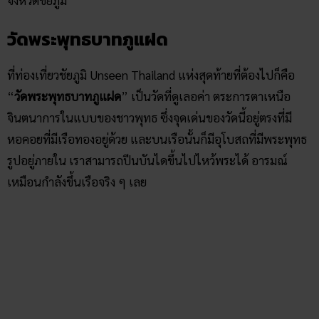
ก่อนจบทริปไหว้พระวัดชัยภูมิ ก็ต้องมาไหว้ “พระพุทธรูปปาง
นาคปรก” ที่เป็นอีกหนึ่งไฮไลท์วัดแห่งนี้ โดยเป็นพระพุทธรูปปาง
ที่มีพญานาค 7 หัวแผ่อยู่ข้างหลังพระพุทธเจ้า หาชมองค์ใหญ่ที่
สวยงามได้ยาก อีกทั้งยังเป็น
พระประจำวันเกิด
คนวันเสาร์
สามารถไหว้ขอโชคลาภ ขอพรต่าง ๆ ได้ตามที่ศรัทธากันได้เลย