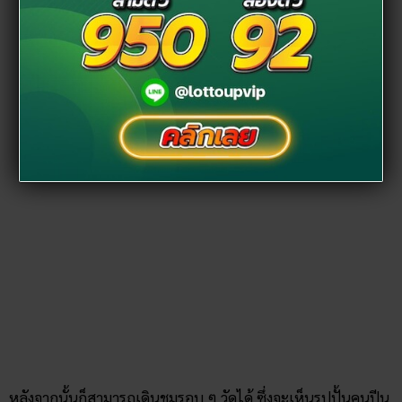
เสริมดวง
คนเกิดวันอังคารได้ และอย่าลืมไปไหว้พระประธานที่
“ศาลาพันห้อง” จะไปนั่งวิปัสสนาฝึกจิตหรือขอพร ขอเลขเด็ด
ก็ได้แล้วแต่ความเชื่อส่วนบุคคล
พิกัด : พระธาตุหนองสามหมื่น บ้านแก้ง ตำบลบ้านแก้ง อำเภอ