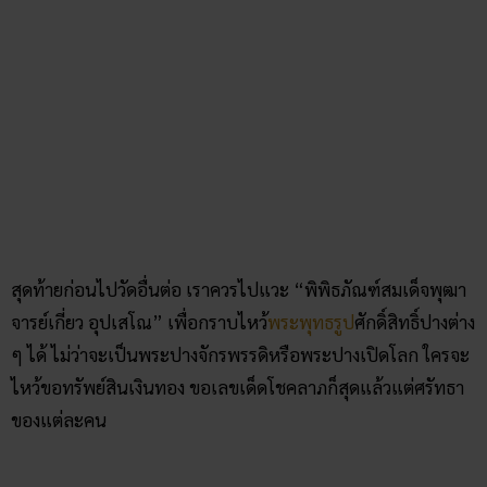
สุดท้ายก่อนไปวัดอื่นต่อ เราควรไปแวะ “พิพิธภัณฑ์สมเด็จพุฒา
จารย์เกี่ยว อุปเสโณ” เพื่อกราบไหว้
พระพุทธรูป
ศักดิ์สิทธิ์ปางต่าง
ๆ ได้ ไม่ว่าจะเป็นพระปางจักรพรรดิหรือพระปางเปิดโลก ใครจะ
ไหว้ขอทรัพย์สินเงินทอง ขอเลขเด็ดโชคลาภก็สุดแล้วแต่ศรัทธา
ของแต่ละคน