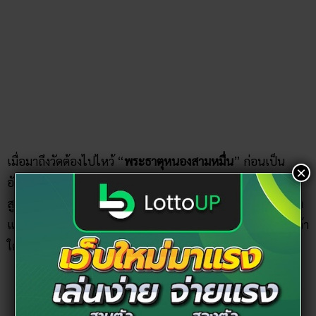
×
หลังจากนั้นก็สามารถเดินชมรอบ ๆ วัดได้ ซึ่งจะเห็นรูปปั้นคนปีน
ต้นงิ้ว คนตกนรกที่ชวนขนหัวลุกเต็มไปหมด ซึ่งคอนเซ็ปต์มุ่งสอน
ให้คนทำดีและกลัวบาป เดินผ่านหน่อยก็จะเจอ “พระนอนองค์
ใหญ่” สีทองอร่ามตั้งอลังการอยู่ด้วย สามารถหยุดไหว้ขอโชคลาภ