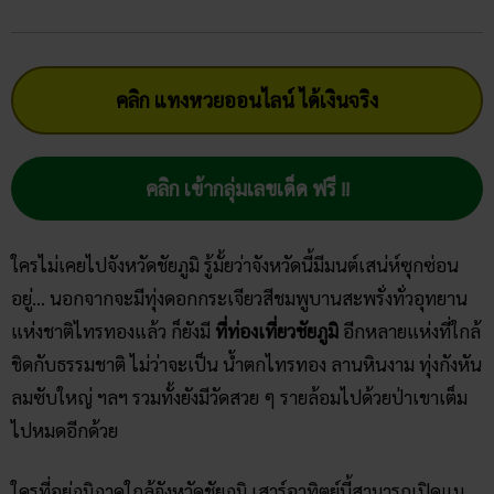
คลิก แทงหวยออนไลน์ ได้เงินจริง
คลิก เข้ากลุ่มเลขเด็ด ฟรี !!
ใครไม่เคยไปจังหวัดชัยภูมิ รู้มั้ยว่าจังหวัดนี้มีมนต์เสน่ห์ซุกซ่อน
อยู่… นอกจากจะมีทุ่งดอกกระเจียวสีชมพูบานสะพรั่งทั่วอุทยาน
แห่งชาติไทรทองแล้ว ก็ยังมี
ที่ท่องเที่ยวชัยภูมิ
อีกหลายแห่งที่ใกล้
ชิดกับธรรมชาติ ไม่ว่าจะเป็น น้ำตกไทรทอง ลานหินงาม ทุ่งกังหัน
ลมซับใหญ่ ฯลฯ รวมทั้งยังมีวัดสวย ๆ รายล้อมไปด้วยป่าเขาเต็ม
ไปหมดอีกด้วย
ใครที่อยู่ภูมิภาคใกล้จังหวัดชัยภูมิ เสาร์อาทิตย์นี้สามารถเปิดแม