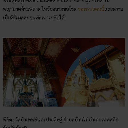
หลังจากไหว้ขอพรที่เรือสีทองไปแล้ว ก็เดินข้ามมาที่ “ศาลาพุทธ
อนาถาวนาราม” ที่เป็นศาลาสีทองขนาดใหญ่ได้ เราจะเห็นความ
งดงามของสิ่งปลูกสร้างสีเหลืองอร่ามตา อีกทั้งยังมีซุ้มทางเข้าที่มี
สถาปัตยกรรมผสมผสานออกแนวเขมรและมีกระเบื้องเคลือบ
หลากสีที่ดูสดสวยอีกด้วย