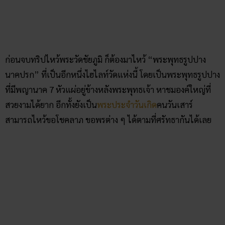
ต้อนรับสงกรานต์ 2564
ไหว้พระ วัดประจำรัชกาล ที่ 1 – 10 เสริมดวงชะตา รอบ
เมืองกรุง
ไหว้พระกลางคืน กับ 5 สถานที่ศักดิ์สิทธิ์น่าไปสักการะ
ในกรุงเทพฯ
5 วัดดัง ไหว้พระหัวหิน พาดวงดีรับโชคตลอดไป
เปิดแมพ ไหว้พระตามราศี 2564 เสริมดวงการเงิน!
คลิก แทงหวยออนไลน์ ได้เงินจริง
คลิก เข้ากลุ่มเลขเด็ด ฟรี !!
Facebook
Twitter
Email