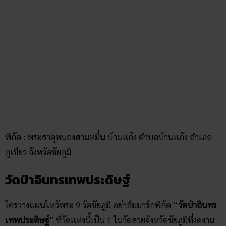
ไปถึงอย่างแรกก็ยกมือไหว้ “พระพุทธรูปหินทราย” ที่
ประดิษฐานอยู่หน้าอุโบสถได้ทันที ขอเลขเด็ดขอโชคลาภก็ตาม
วิจารณญาณของแต่ละคน จากนั้นก็สามารถเดินชมรอบ ๆ ได้ ที่
วัดมีสิ่งศักดิ์สิทธิ์อยู่หลายแห่ง ไม่ว่าจะเป็นองค์เจดีย์ที่มีพระพุทธ
รูปอยู่ภายใน มีพญานาคสีทองอยู่ทั่วทุกทิศ