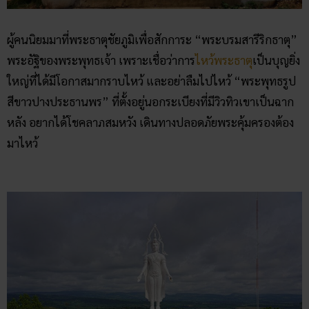
ผู้คนนิยมมาที่พระธาตุชัยภูมิเพื่อสักการะ “พระบรมสารีริกธาตุ”
พระอัฐิของพระพุทธเจ้า เพราะเชื่อว่าการ
ไหว้พระธาตุ
เป็นบุญยิ่ง
ใหญ่ที่ได้มีโอกาสมากราบไหว้ และอย่าลืมไปไหว้ “พระพุทธรูป
สีขาวปางประธานพร” ที่ตั้งอยู่นอกระเบียงที่มีวิวทิวเขาเป็นฉาก
หลัง อยากได้โชคลาภสมหวัง เดินทางปลอดภัยพระคุ้มครองต้อง
มาไหว้