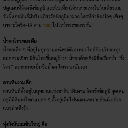
ปดูแผนที่จังหวัดชัยภูมิ และไปเที่ยวได้หลายแห่งในวันเดียวเลย
วันนี้แอดมินก็มีทริปเที่ยววัดชัยภูมิมาฝาก ใครที่กำลังเบื่อๆ เซ็งๆ
เพราะโควิด-19 ตาม
ruay
ไปไหว้พระขอพรกัน!
น้ำตกไทรทอง คือ
น้ำตกเล็ก ๆ ที่อยู่ในอุทยานแห่งชาติไทรทอง ใกล้กับบริเวณทุ่ง
ดอกกระเจียว มีต้นไทรขึ้นอยู่ข้างๆ น้ำตกด้วย จึงมีชื่อเรียกว่า “วัง
ไทร” และกลายเป็นชื่อน้ำตกไทรทองนั่นเอง
ลานหินงาม คือ
ลานหินที่ตั้งอยู่ในอุทยานแห่งชาติป่าหินงาม จังหวัดชัยภูมิ จุดเด่น
อยู่ที่มีหินหน้าตาแปลก ๆ ตั้งอยู่เต็มไปหมดและรายล้อมไปด้วย
แนวป่าเต็งรัง
ทุ่งกังหันลมซับใหญ่ คือ