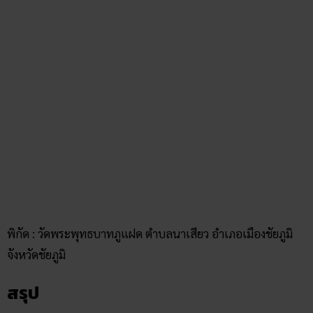
ทับทิมทอง
โพสต์ล่าสุด
สถิติหวยลาววันอังคาร วิเคราะห์
ตัวเลขมาแรง 3 ตัว 2 ตัว
สัปดาห์นี้
02/07/2026
ฝันเห็นแมวน้ำ เปิดดวงชะตา การ
งาน การเงิน ความรัก พร้อมโชค
ลาภ
30/03/2026