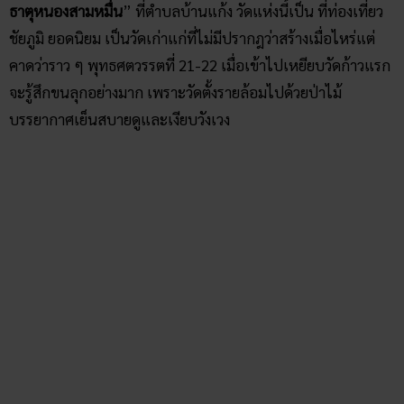
เมื่อมาถึงวัดต้องไปไหว้ “
พระธาตุหนองสามหมื่น
” ก่อนเป็น
อันดับแรก เนื่องจากเป็นพระธาตุประจำวัด มีลักษณะเป็นเจดีย์
สูงประมาณ 45 เมตรที่ดูสมบูรณ์สวยงาม มีพระพุทธรูปปางรำพึง
และปางลีลาอยู่ทั้ง 4 ทิศ โดยภายในบรรจุพระอัฐิของพระพุทธเจ้า
ใครมาไหว้นับเป็นบุญยิ่งใหญ่