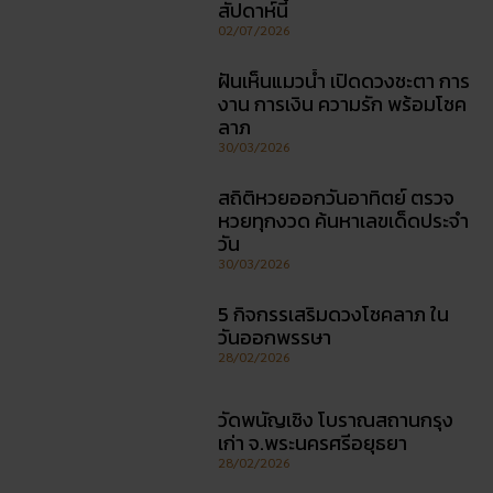
สถิติหวยลาววันอังคาร วิเคราะห์ตัวเลขมาแรง 3 ตัว 2 ตัว
สัปดาห์นี้
ฝันเห็นแมวน้ำ เปิดดวงชะตา การงาน การเงิน ความรัก
พร้อมโชคลาภ