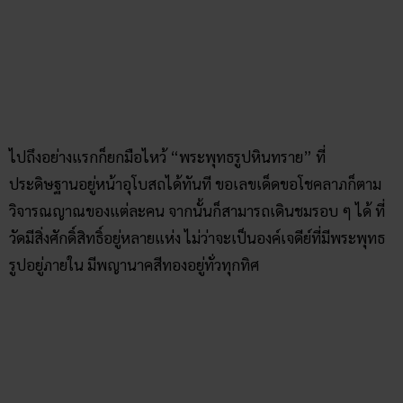
พิกัด : วัดป่าเทพอินทรประดิษฐ์ ตำบลบ้านไร่ อำเภอเทพสถิต
จังหวัดชัยภูมิ
วัดพระพุทธบาทภูแฝด
ที่ท่องเที่ยวชัยภูมิ Unseen Thailand แห่งสุดท้ายที่ต้องไปก็คือ
“
วัดพระพุทธบาทภูแฝด
” เป็นวัดที่ดูเลอค่า ตระการตาเหนือ
จินตนาการในแบบของชาวพุทธ ซึ่งจุดเด่นของวัดนี้อยู่ตรงที่มี
หอคอยที่มีเรือทองอยู่ด้วย และบนเรือนั้นก็มีอุโบสถที่มีพระพุทธ
รูปอยู่ภายใน เราสามารถปีนบันไดขึ้นไปไหว้พระได้ อารมณ์