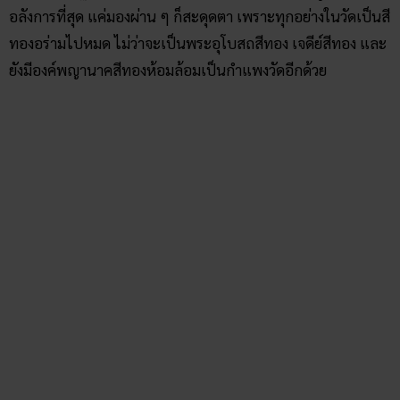
สิ่งที่ห้ามพลาดเที่ยววัดที่ชัยภูมิ ต้องมาไหว้ “พระพุทธรูปปรางค์
ปางนาคปรก” ของวัดป่าอินทรเทพประดิษฐ์ เนื่องจากเป็น
พระพุทธรูปที่สวยงามและหาชมได้ยากมาก ผู้ที่ศรัทธาใน
พญานาคห้ามพลาด ไหว้ขอลาภขอโชค
ขอพรปลดหนี้
และความ
เป็นสิริมงคลก่อนเดินทางกลับได้