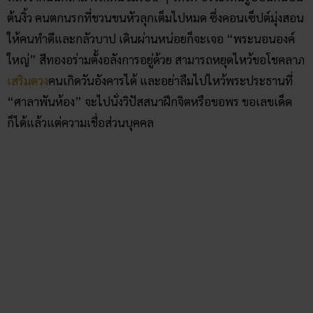
ภูเขียว จังหวัดชัยภูมิ
วัดป่าอินทรเทพประดิษฐ์
ใครวางแผนไหว้พระ 9 วัดชัยภูมิ อย่าลืมมาร์กพิกัด “
วัดป่าอินทร
เทพประดิษฐ์
” ที่วัดแห่งนี้เป็น 1 ในวัดสวยจังหวัดชัยภูมิที่งดงาม
อลังการที่สุด แค่มองผ่าน ๆ ก็สะดุดตา เพราะทุกอย่างในวัดเป็นสี
ทองอร่ามไปหมด ไม่ว่าจะเป็นพระอุโบสถสีทอง เจดีย์สีทอง และ
ยังมีองค์พญานาคสีทองห้อมล้อมเป็นกำแพงวัดอีกด้วย