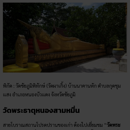
พิกัด : วัดชัยภูมิพิทักษ์ (วัดผาเกิ้ง) บ้านนาคานหัก ตำบลกุดชุม
แสง อำเภอหนองบัวแดง จังหวัดชัยภูมิ
วัดพระธาตุหนองสามหมื่น
สายโบราณสถานโปรดปรานของเก่า ต้องไปเยี่ยมชม “
วัดพระ
ธาตุหนองสามหมื่น
” ที่ตำบลบ้านแก้ง วัดแห่งนี้เป็น ที่ท่องเที่ยว
ชัยภูมิ ยอดนิยม เป็นวัดเก่าแก่ที่ไม่มีปรากฎว่าสร้างเมื่อไหร่แต่
คาดว่าราว ๆ พุทธศตวรรตที่ 21-22 เมื่อเข้าไปเหยียบวัดก้าวแรก
จะรู้สึกขนลุกอย่างมาก เพราะวัดตั้งรายล้อมไปด้วยป่าไม้
บรรยากาศเย็นสบายดูและเงียบวังเวง