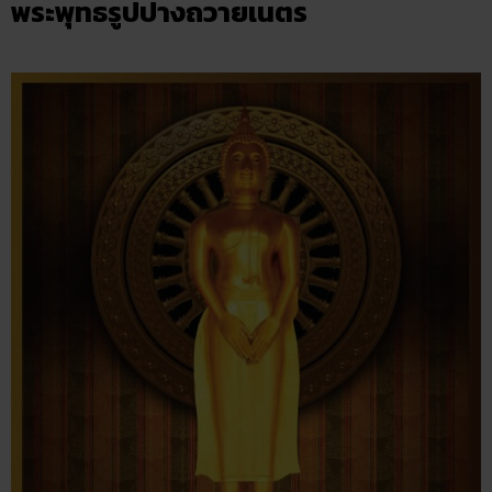
พระพุทธรูปปางถวายเนตร