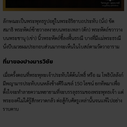
ลักษณะเป็นพระพุทธรูปอยู่ในพระอิริยาบถประทับ (นั่ง) ขัด
สมาธิ พระหัตถ์ซ้ายวางหงายบนพระเพลา (ตัก) พระหัตถ์ขวาวาง
บนพระชานุ (เข่า) นิ้วพระหัตถ์ชี้ลงพื้นธรณี บางที่มีแม่พระธรณี
นั่งบีบมวยผมประกอบส่วนมากจะเห็นในโบสถ์ตามวัดวาอาราม
ที่มาของปางมารวิชัย
เมื่อครั้งตอนที่พระพุทะเจ้าประทับใต้ต้นโพธิ์ หรือ ณ โพธิบัลลังก์
มีพญามารประทับบนหลังช้างคีรีเมขล์ 150 โยชน์ ยกทัพมาเพื่อ
ตั้งใจจะทำลายความพยายามที่จะบรรลุธรรมของพระพุทธเจ้า แต่
พระองค์ไม่ได้รู้สึกหวาดกลัว ต่อสู้กับศัตรูเหล่านั้นจนแพ้ไปอย่าง
ราบคาบ