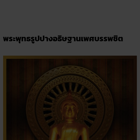
พระพุทธรูปปางอธิษฐานเพศบรรพชิต