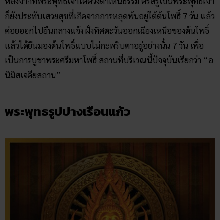
หลังจากที่พระพุทธเจ้าได้ดวงตาเห็นธรรม ตรัสรู้เป็นพระพุทธเจ้า
ก็ยังประทับเสวยสุขที่เกิดจากการหลุดพ้นอยู่ใต้ต้นโพธิ์ 7 วัน แล้ว
ค่อยออกไปยืนกลางแจ้ง ฝั่งทิศตะวันออกเฉียงเหนือของต้นโพธิ์
แล้วได้ยืนมองต้นโพธิ์แบบไม่กะพริบตาอยู่อย่างนั้น 7 วัน เพื่อ
เป็นการบูชาพระศรีมหาโพธิ์ สถานที่บริเวณนี้ปัจจุบันเรียกว่า “อ
นิมิสเจดียสถาน”
พระพุทธรูปปางเรือนแก้ว