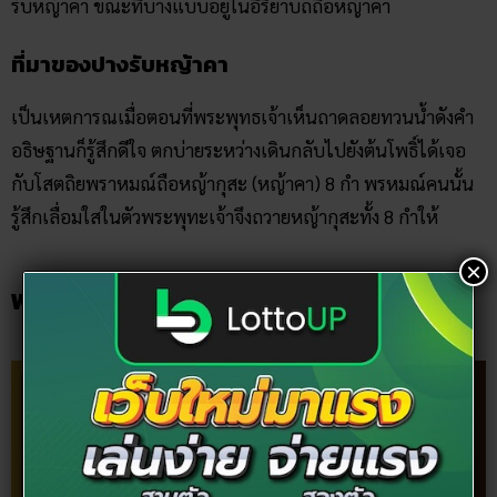
รับหญ้าคา ขณะที่บางแบบอยู่ในอิริยาบถถือหญ้าคา
ที่มาของปางรับหญ้าคา
เป็นเหตการณเมื่อตอนที่พระพุทธเจ้าเห็นถาดลอยทวนน้ำดังคำ
อธิษฐานก็รู้สึกดีใจ ตกบ่ายระหว่างเดินกลับไปยังต้นโพธิ์ได้เจอ
กับโสตถิยพราหมณ์ถือหญ้ากุสะ (หญ้าคา) 8 กำ พรหมณ์คนนั้น
รู้สึกเลื่อมใสในตัวพระพุทะเจ้าจึงถวายหญ้ากุสะทั้ง 8 กำให้
×
พระพุทธรูปปางมารวิชัย