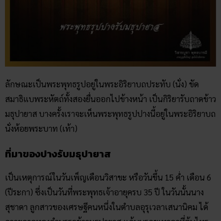
ลักษณะเป็นพระพุทธรูปอยู่ในพระอิริยาบถประทับ (นั่ง) ขัด
สมาธิแบพระหัตถ์ทั้งสองยื่นออกไปข้างหน้า เป็นกิริยารับถาดข้าว
มธุปายาส บางครั้งเราจะเห็นพระพุทธรูปปางนี้อยู่ในพระอิริยาบถ
นั่งห้อยพระบาท (เท้า)
ที่มาของปางรับมธุปายาส
เป็นเหตุการณ์ในวันเพ็ญเดือนวิสาขะ หรือวันขึ้น 15 ค่ำ เดือน 6
(ปีระกา) ซึ่งเป็นวันที่พระพุทธเจ้าอายุครบ 35 ปี ในวันนั้นนาง
สุชาดา ลูกสาวของเศรษฐีคนหนึ่งในตำบลอุรุเวลาเสนานิคม ได้