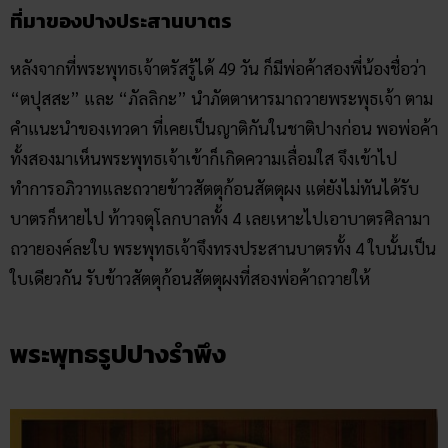
ลักษณะเป็นพระพุทธรูปอยู่ในพระอิริยาบถประทับ (นั่ง) ขัด
สมาธิมีบาตรวางอยู่บนพระเพลา (ตัก) พระหัตถ์ซ้ายประคอง
บาตร คว่ำพระหัตถ์ขวายกขึ้นไปปิดปากบาตร
ที่มาของปางประสานบาตร
หลังจากที่พระพุทธเจ้าตรัสรู้ได้ 49 วัน ก็มีพ่อค้าสองพี่น้องชื่อว่า
“ตปุสสะ” และ “ภัลลิกะ” นำภัตตาหารมาถวายพระพุธเจ้า ตาม
คำแนะนำของเทวดา ที่เคยเป็นญาติกันในชาติปางก่อน พอพ่อค้า
ทั้งสองมาเห็นพระพุทธเจ้าเข้าก็เกิดความเลื่อมใส จึงเข้าไป
ทำการอภิวาทและถวายข้าวสัตตุก้อนสัตตุผง แต่ยังไม่ทันได้รับ
บาตรก็หายไป ท้าวจตุโลกบาลทั้ง 4 เลยเหาะไปเอาบาตรศิลามา
ถวายองค์ละใบ พระพุทธเจ้าจึงทรงประสานบาตรทั้ง 4 ใบนั้นเป็น