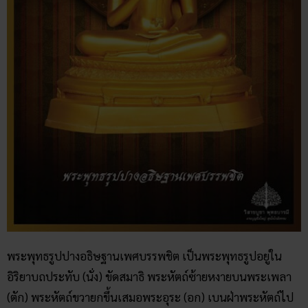
พระพุทธรูปปางอธิษฐานเพศบรรพชิต เป็นพระพุทธรูปอยู่ใน
อิริยาบถประทับ (นั่ง) ขัดสมาธิ พระหัตถ์ซ้ายหงายบนพระเพลา
(ตัก) พระหัตถ์ขวายกขึ้นเสมอพระอุระ (อก) เบนฝ่าพระหัตถ์ไป