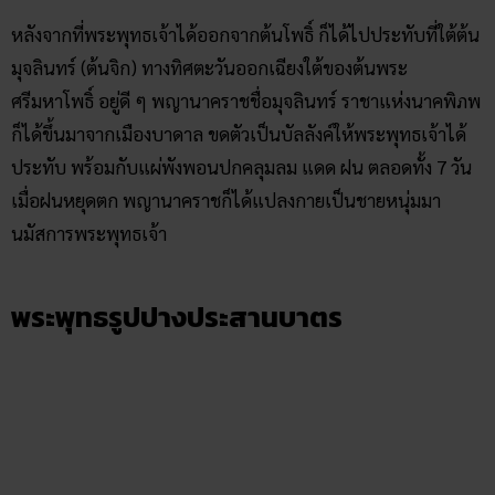
หลังจากที่พระพุทธเจ้าได้ออกจากต้นโพธิ์ ก็ได้ไปประทับที่ใต้ต้น
มุจลินทร์ (ต้นจิก) ทางทิศตะวันออกเฉียงใต้ของต้นพระ
ศรีมหาโพธิ์ อยู่ดี ๆ พญานาคราชชื่อมุจลินทร์ ราชาแห่งนาคพิภพ
ก็ได้ขึ้นมาจากเมืองบาดาล ขดตัวเป็นบัลลังค์ให้พระพุทธเจ้าได้
ประทับ พร้อมกับแผ่พังพอนปกคลุมลม แดด ฝน ตลอดทั้ง 7 วัน
เมื่อฝนหยุดตก พญานาคราชก็ได้แปลงกายเป็นชายหนุ่มมา
นมัสการพระพุทธเจ้า
พระพุทธรูปปางประสานบาตร