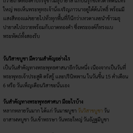
ถวายถาดทองคำบรรจุข้าวมธุปายาส แก้บนรุกขเทวดาที่ต้นไทร
ใหญ่ พอเห็นพระพุทธเจ้านั่งเจริญภาวนาอยู่ใต้ต้นโพธิ์ พร้อมมี
แสงสีทองแผ่ขยายไปทั่วทุกพื้นที่ก็นึกว่าเทวดาเลยนำข้าวมธุ
ปายาสไปถวายพร้อมกับถาดทองคำ ซึ่งพระองค์ก็ทรงแบ
พระหัตถ์ทั้งสองรับ
วันวิสาขบูชา มีความสำคัญอย่างไร
เป็นวันสำคัญทางพระพุทธศาสนาอีกวันหนึ่ง เนืองจากเป็นวันที่
พระพุทธเจ้าประสูติ ตรัสรู้ และปรินิพพาน ในวันขึ้น 15 ค่ำเดือน
6 หรือ วันเพ็ญเดือนวิสาขะนั่นเอง
วันสำคัญทางพระพุทธศาศนา มีอะไรบ้าง
หลากหลายวันมาก ได้แก่ วันมาฆบูชา
วันวิสาขบูชา
วัน
อาสาฬหบูชา วันเข้าพรรษา วันพระใหญ่ วันอัฏฐมีบูชา