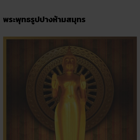
ขณะที่พระพุทธเจ้าประทับอยู่ใต้ต้นไทร(อชปาลนิโครธ) พระองค์
ทรงรำพึงว่าธรรมที่ตนเองได้ตรัสรู้นั้น ละเอียดและลึกซึ้งมาก ยาก
ที่คนทั่วไปจะเข้าใจได้ จึงรู้สึกท้อที่จะแสดงธรรมให้สัตว์โลก
เข้าใจ แต่ได้พิจารณาเห็นว่าสรรพสัตว์ทั้งหลายมีอุปนิสัยแตกต่าง
กันกันไป เปรียบดังบัว 4 เหล่านั่นเอง
พระพุทธรูปปางห้ามสมุทร