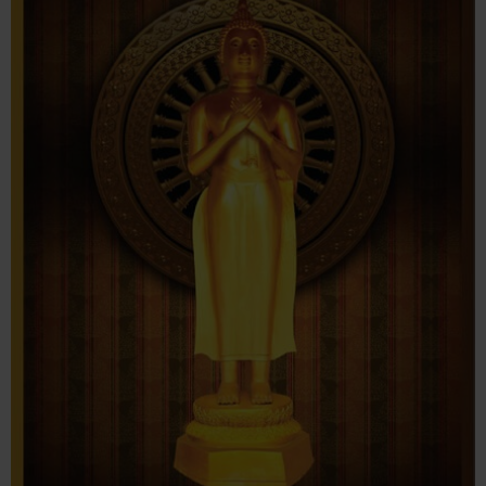
ใบเดียวกัน รับข้าวสัตตุก้อนสัตตุผงที่สองพ่อค้าถวายให้
พระพุทธรูปปางรำพึง