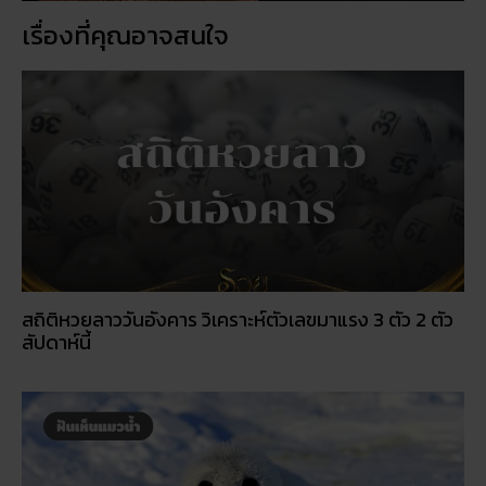
5 กิจกรรเสริมดวงโชคลาภ ในวันออกพรรษา