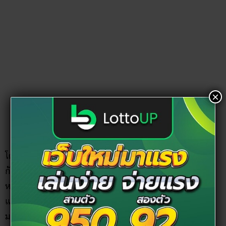
ภาพสลักหินนูนต่ำ
นอกจากการแกะสลักพระพุทธรูปบนหน้าผาสูงแล้ว วัดเขาทำ
เทียม ยังมีภาพสลักหินนูนต่ำ แสดงเรื่องราวพุทธประวัติของ
พระพุทธเจ้าไว้ด้วย เพื่อให้คนมาที่วัดได้ศึกษา เช่น เมื่อครั้งทรง
ทำทุกรกิริยา เมื่อครั้งทอดพระเนตรคนเล่นพิณจนทรงหันกลับมา
×
ยึดถือทางสายกลาง เมื่อครั้งนางสุชาดาถวายข้าวมธุปายาส และ
ทรงตรัสรู้ เป็นต้น