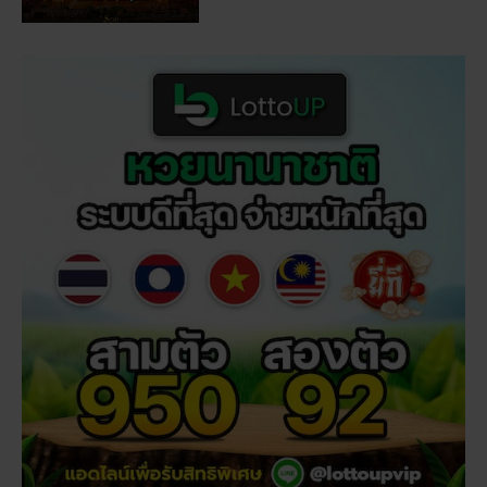
สถิติหวยลาววันอังคาร วิเคราะห์ตัวเลขมาแรง 3 ตัว 2 ตัว
สัปดาห์นี้