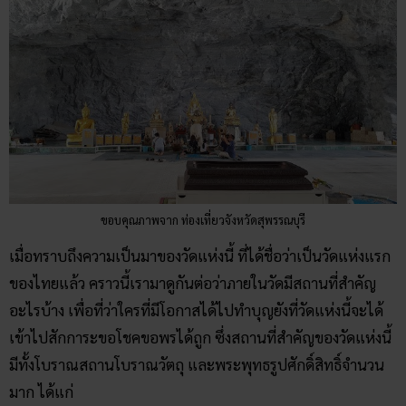
ขอบคุณภาพจาก ท่องเที่ยวจังหวัดสุพรรณบุรี
เมื่อทราบถึงความเป็นมาของวัดแห่งนี้ ที่ได้ชื่อว่าเป็นวัดแห่งแรก
ของไทยแล้ว คราวนี้เรามาดูกันต่อว่าภายในวัดมีสถานที่สำคัญ
อะไรบ้าง เพื่อที่ว่าใครที่มีโอกาสได้ไปทำบุญยังที่วัดแห่งนี้จะได้
เข้าไปสักการะขอโชคขอพรได้ถูก ซึ่งสถานที่สำคัญของวัดแห่งนี้
มีทั้งโบราณสถานโบราณวัตถุ และพระพุทธรูปศักดิ์สิทธิ์จำนวน
มาก ได้แก่
โบราณสถานและโบราณวัตถุ
ภายในวัดเขาทำเทียม มีซากโบสถ์และฐานเจดีย์สมัยอยุธยาตอน
ปลาย ที่กรมศิลปากรได้ขุดแต่งเสริมความมั่นคงของฐานรากในปี
พ.ศ. 2555 โดยเจดีย์เป็นเจดีย์ทรงระฆังกลมฐานสี่เหลี่ยมจัตุรัส
ขนาด 6 เมตร โบสถ์สี่เหลี่ยมผืนผ้า หันหน้าไปทางทิศตะวันออก