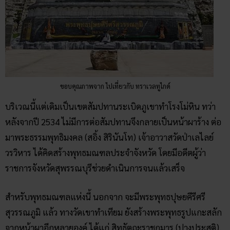
พระพุทธรูปปางสมาธิ (ปางตรัสรู้), พระพุทธรูปปางปฐมเทศนา
และพระพุทธรูปปางปรินิพพาน
โดยฐานของหน้าผาที่ใช้แกะสลักพระพุทธรูปทั้งหมด จะถูกเจาะ
เป็นถ้ำยาวต่อกันตลอดแนว เพื่อให้ผู้คนสามารถเดินผ่านและสัก
การะสิ่งศักดิสิทธิ์ที่อยู่ด้านในได้ อาทิ พระพุทธรูปปางสมาธิ ปาง
โปรดพุทธมารดา พระพุทธรูปทรงเครื่องใหญ่ พระสีวลีปางธุดงค์
พระแม่ธรณีบีบมวยผม และหลวงจีนชีฉือ