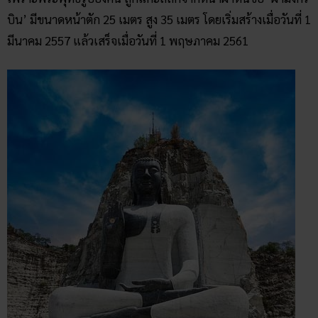
ขอบคุณภาพจาก ไปเที่ยวกับ ทราเวลทูไกด์
บริเวณนี้แต่เดิมเป็นเขตสัมปทานระเบิดภูเขาทำโรงโม่หิน ทว่า
หลังจากปี 2534 ไม่มีการต่อสัมปทานจึงกลายเป็นหน้าผาร้าง ต่อ
มาพระธรรมพุทธิมงคล (สอิ้ง สิรินันโท) เจ้าอาวาสวัดป่าเลไลย์
วรวิหาร ได้คิดสร้างพุทธมณฑลประจำจังหวัด โดยมีอดีตผู้ว่า
ราชการจังหวัดสุพรรณบุรีช่วยดำเนินการจนแล้วเสร็จ
สำหรับพุทธมณฑลแห่งนี้ นอกจาก จะมีพระพุทธปุษยคีรีศรี
สุวรรณภูมิ แล้ว ทางวัดเขาทำเทียม ยังสร้างพระพุทธรูปแกะสลัก
จากหน้าผาอีกหลายองค์ ได้แก่ สิทธัตถะราชกุมาร (ปางประสูติ),