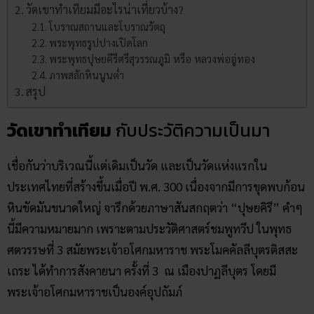
วัดเขาทำเทียมมีอะไรน่าเที่ยวบ้าง?
โบราณสถานและโบราณวัตถุ
พระพุทธรูปปางเปิดโลก
พระพุทธปุษยคีรีศรีสุวรรณภูมิ หรือ หลวงพ่ออู่ทอง
ภาพสลักหินนูนต่ำ
สรุป
วัดเขาทำเทียม
กับประวัติความเป็นมา
เชื่อกันว่าบริเวณนี้แต่เดิมเป็นวัด และเป็นวัดแห่งแรกใน
ประเทศไทยที่สร้างขึ้นเมื่อปี พ.ศ. 300 เนื่องจากมีการขุดพบก้อน
หินขัดมันขนาดใหญ่ จารึกด้วยภาษาสันสกฤตว่า “ปุษยคิรี” คำๆ
นี้มีความหมายมาก เพราะตามประวัติศาสตร์ชมพูทวีป ในพุทธ
ศตวรรษที่ 3 สมัยพระเจ้าอโศกมหาราช พระโมคคัลลีบุตรติสสะ
เถระ ได้ทำการสังคายนา ครั้งที่ 3 ณ เมืองปาฏลีบุตร โดยมี
พระเจ้าอโศกมหาราชเป็นองค์อุปถัมภ์