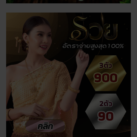
ฝันเห็นแมวน้ำ เปิดดวงชะตา การงาน การเงิน ความรัก
พร้อมโชคลาภ
สถิติหวยออกวันอาทิตย์ ตรวจหวยทุกงวด ค้นหาเลขเด็ด
ประจำวัน