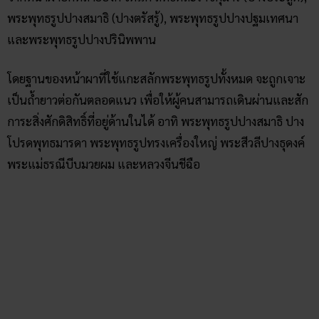
ขอบคุณภาพจาก โมเม
โดยหลวงจีนชีฉือคือหลวงจีนอ้วนลงพุงที่คนไทยมักเข้าใจสับสน
กับพระสังกัจจายน์พุทธสาวก ข้อแตกต่างที่สังเกตได้ง่ายๆ คือ
หลวงจีนชีฉือสวมเสื้อแบบพระจีน ส่วนพระสังกัจจายน์ครองจีวร
แบบพระเถรวาทมีสังฆาฏิพาดไหล่ชัดเจน ซึ่งในพุทธนิกาย
มหายานเชื่อว่าหลวงจีนชีฉือคือมนุษิโพธิสัตว์อริยเมตตรัย หรือ
ชาติสุดท้ายก่อนเกิดเป็นพระศรีอริยเมตรัยนั่นเอง