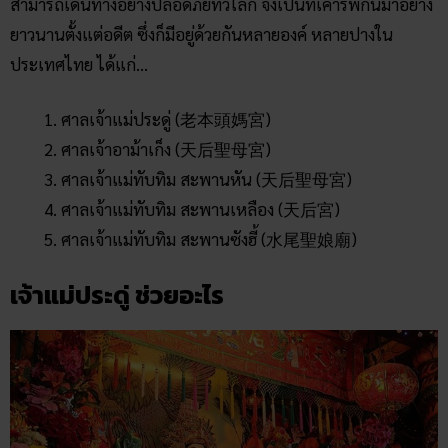
สามารถเดินทางอย่างปลอดภัยทั่วโลก จึงเป็นที่เคารพกันมาอย่าง
ยาวนานตั้งแต่อดีต ซึ่งก็มีอยู่ด้วยกันหลายองค์ หลายปางใน
ประเทศไทย ได้แก่…
ศาลเจ้าแม่ประดู่ (老本頭媽宮)
ศาลเจ้าอาม้าเก็ง (天后聖母宮)
ศาลเจ้าแม่ทับทิม สะพานหัน (天后聖母宮)
ศาลเจ้าแม่ทับทิม สะพานเหลือง (天后宮)
ศาลเจ้าแม่ทับทิม สะพานซังฮี้ (水尾聖娘廟)
เจ้าแม่ประดู่ ช่วยอะไร