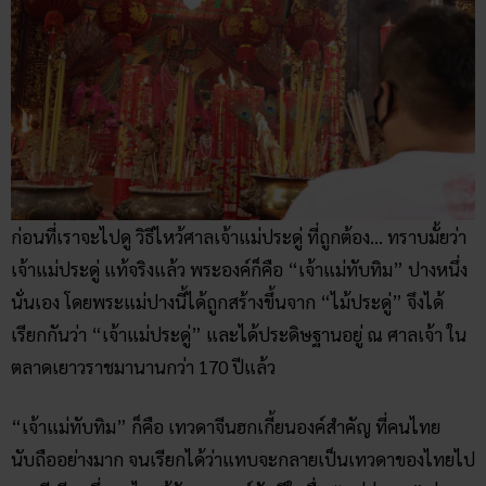
ก่อนที่เราจะไปดู วิธีไหว้ศาลเจ้าแม่ประดู่ ที่ถูกต้อง… ทราบมั้ยว่า
เจ้าแม่ประดู่ แท้จริงแล้ว พระองค์ก็คือ “เจ้าแม่ทับทิม” ปางหนึ่ง
นั่นเอง โดยพระแม่ปางนี้ได้ถูกสร้างขึ้นจาก “ไม้ประดู่” จึงได้
เรียกกันว่า “เจ้าแม่ประดู่” และได้ประดิษฐานอยู่ ณ ศาลเจ้า ใน
ตลาดเยาวราชมานานกว่า 170 ปีแล้ว
“เจ้าแม่ทับทิม” ก็คือ เทวดาจีนฮกเกี้ยนองค์สำคัญ ที่คนไทย
นับถืออย่างมาก จนเรียกได้ว่าแทบจะกลายเป็นเทวดาของไทยไป