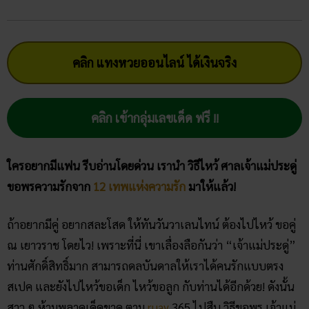
คลิก แทงหวยออนไลน์ ได้เงินจริง
คลิก เข้ากลุ่มเลขเด็ด ฟรี !!
ใครอยากมีแฟน รีบอ่านโดยด่วน เรานำ วิธีไหว้ ศาลเจ้าแม่ประดู่
ขอพรความรักจาก
12 เทพแห่งความรัก
มาให้แล้ว!
ถ้าอยากมีคู่ อยากสละโสด ให้ทันวันวาเลนไทน์ ต้องไปไหว้ ขอคู่
ณ เยาวราช โดยไว! เพราะที่นี่ เขาเลื่องลือกันว่า “เจ้าแม่ประดู่”
ท่านศักดิ์สิทธิ์มาก สามารถดลบันดาลให้เราได้คนรักแบบตรง
สเปค และยังไปไหว้ขอเด็ก ไหว้ขอลูก กับท่านได้อีกด้วย! ดังนั้น
สาว ๆ ห้ามพลาดเด็ดขาด ตาม
ruay
365 ไปสืบ วิธีขอพร เจ้าแม่