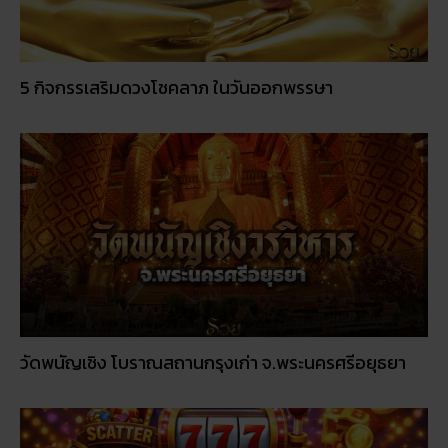
วัดพนัญเชิง โบราณสถานกรุงเก่า จ.พระนครศรีอยุธยา
โปรโมชั่นรายเดือน: อะไรคุ้มค่าในปี 2026