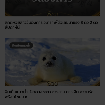
ฝันเห็นแมวน้ำ เปิดดวงชะตา การงาน การเงิน ความรัก
พร้อมโชคลาภ
สถิติหวยออกวันอาทิตย์ ตรวจหวยทุกงวด ค้นหาเลขเด็ด