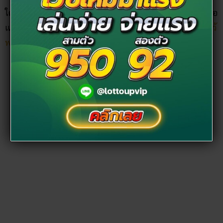
ใครที่อยู่ในช่วง ปีชง 2564 ได้แก่ “ปีมะแม ปีมะเมีย ปีมะโรง ปีจอ
และ ปีฉลู” ก็สามารถชวนครอบครัวไป ไหว้แก้ชง ณ
สถานที่ไหว้
พระวันตรุษจีน
แห่งนี้กันได้ นับเป็นสิริมงคลเช่นกัน!
ศาลเจ้าแม่ประดู่ ไปยังไง