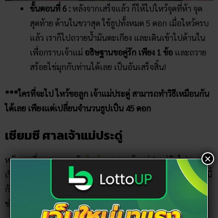
ขั้นตอนที่ 6 :
หลังจากเสร็จแล้ว ก็ให้ไปไหว้จุดที่ห้า จุด
สุดท้าย ด้านในขวาสุด ใช้ธูปทั้งหมด 5 ดอก เมื่อไหว้ครบ
แล้ว เราก็ไปถวายน้ำมันตะเกียง และเดินเข้าไปด้านใน
เพื่อกราบเจ้าแม่
อธิษฐานขอคู่รัก
เพียง 1 ข้อ
และถวาย
สร้อยไข่มุกกับท่านได้เลย เป็นอันเสร็จสิ้น!
***ใครที่จะไป ไหว้ขอลูก เจ้าแม่ประดู่ สามารถทำวิธีเหมือนกัน
ได้เลย เพียงแต่เปลี่ยนจำนวนธูปเป็น 45 ดอก
เซียมซี ศาลเจ้าแม่ประดู่
×
หลังจากที่ ขอพรความรัก
ไหว้ขอแฟน
เจ้าแม่ประดู่กันไป
เรียบร้อยแล้ว ก็อย่าลืมไปเสี่ยงเซียมซี ณ ศาลเจ้าแม่ประดู่ แห่งนี้
กันด้วยนะ ว่ากันว่าคำทำนายเซียมซีของที่นี่แม่นมาก ๆ สามารถ
ช่วยเตือนสติ และช่วยให้เราระวังเรื่องที่จะเกิดขึ้นได้