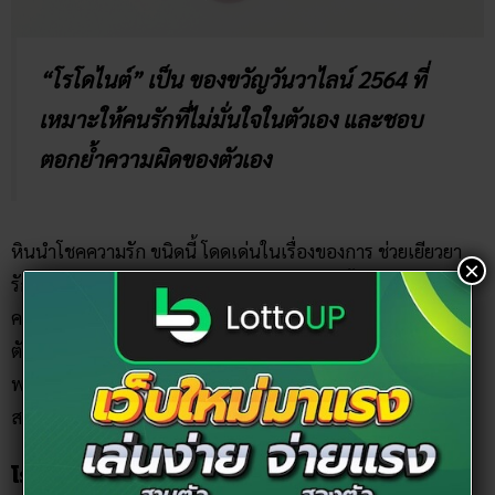
“โรโดไนต์” เป็น ของขวัญวันวาไลน์ 2564 ที่
เหมาะให้คนรักที่ไม่มั่นใจในตัวเอง และชอบ
ตอกย้ำความผิดของตัวเอง
หินนำโชคความรัก ขนิดนี้ โดดเด่นในเรื่องของการ ช่วยเยียวยา
×
รักษาแผลใจ จากการอกหัก ผิดหวังในรัก รวมทั้งยังช่วยเยียวยา
ความรู้สึกผิดในใจ เหมาะอย่างมากสำหรับคนที่คิดลบ ชอบโทษ
ตัวเอง ตำหนิตัวเอง โรโดไนต์ จะช่วยให้ความสงบในจิตใจ เสริม
พลังความรัก ปรับพลังทางเพศให้สมดุล และให้ความรักมีความ
สงบสุขอีกด้วย
โรโดโครไซต์ (Rhodocrosite)