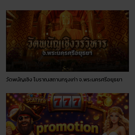
วัดพนัญเชิง โบราณสถานกรุงเก่า จ.พระนครศรีอยุธยา