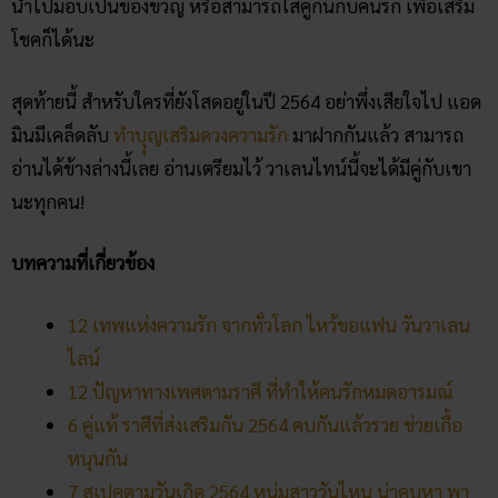
นำไปมอบเป็นของขวัญ หรือสามารถใส่คู่กันกับคนรัก เพื่อเสริม
โชคก็ได้นะ
สุดท้ายนี้ สำหรับใครที่ยังโสดอยู่ในปี 2564 อย่าพึ่งเสียใจไป แอด
มินมีเคล็ดลับ
ทำบุุญเสริมดวงความรัก
มาฝากกันแล้ว สามารถ
อ่านได้ข้างล่างนี้เลย อ่านเตรียมไว้ วาเลนไทน์นี้จะได้มีคู่กับเขา
นะทุกคน!
บทความที่เกี่ยวข้อง
12 เทพแห่งความรัก จากทั่วโลก ไหว้ขอแฟน วันวาเลน
ไลน์
12 ปัญหาทางเพศตามราศี ที่ทำให้คนรักหมดอารมณ์
6 คู่แท้ ราศีที่ส่งเสริมกัน 2564 คบกันแล้วรวย ช่วยเกื้อ
หนุนกัน
7 สเปคตามวันเกิด 2564 หนุ่มสาววันไหน น่าคบหา พา