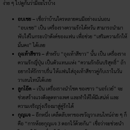
ง่าย ๆ ไปดูกันว่ามีอะไรบ้าง
อบเชย –
เชื่อว่าบ้านใครหลายคนมีอย่างแน่นอน
“อบเชย” เป็น เครื่องรางความรักไต้หวัน สามารถนำมา
พับใส่ในกระเป๋าตังค์ของแฟน เพื่อช่วย “เสริมความรักให้
มั่นคง” ได้เลย
ถุงเท้าสีขาว –
สำหรับ “ถุงเท้าสีขาว” นั้น เป็น เครื่องราง
ความรักญี่ปุ่น เป็นตัวแทนแห่ง “ความรักอันบริสุทธิ์” ถ้า
อยากให้รักราบรื่น ให้แฟนใส่ถุงเท้าสีขาวคู่กับเราในวัน
วาเลนไทน์ได้เลย
ลูกโอ๊ค –
เป็น เครื่องรางนำโชค ของชาว “นอร์เวย์” จะ
ช่วยสร้างแรงดึงดูดทางเพศ และทำให้ให้มีเสน่ห์ และ
ความเจริญรุ่งเรืองมาสู่คู่รักได้
กุญแจ –
อีกหนึ่ง เคล็ดลับหาของขวัญวาเลนไทน์ง่าย ๆ ก็
คือ “การห้อยกุญแจ 3 ดอกไว้ด้วยกัน” เชื่อว่าจะช่วยนำ