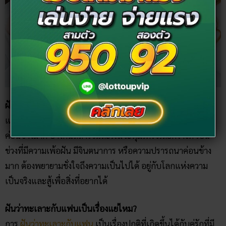
ฝันว่าคนที่ชอบมีแฟนแปลว่าอะไร?
แปลว่าช่วงนี้คุณค่อนข้างคาดหวังกับสิ่ง ๆ หนึ่งหรือคน ๆ หนึ่ง
ค่อนข้างมาก บางคนถลำใจและเริ่มจะทุ่มเทใจเลยก็ว่าได้ เป็น
ช่วงที่มีความเพ้อฝัน มีจินตนาการ หรือความปรารถนาค่อนข้าง
มาก ต้องพยายามชั่งใจถึงความเป็นไปได้ อยู่กับโลกแห่งความ
เป็นจริงและสู้เพื่อสิ่งที่อยากได้
ฝันว่าทะเลาะกับแฟนเป็นเรื่องแย่ไหม?
การ
ฝันว่าทะเลาะกับแฟน
เป็นเรื่องปกติที่เกิดขึ้นได้กับคู่รักที่มี