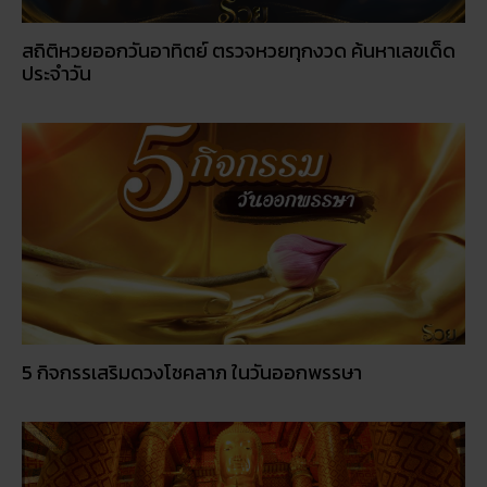
สถิติหวยออกวันอาทิตย์ ตรวจหวยทุกงวด ค้นหาเลขเด็ด
ประจำวัน
5 กิจกรรเสริมดวงโชคลาภ ในวันออกพรรษา