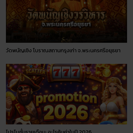
วัดพนัญเชิง โบราณสถานกรุงเก่า จ.พระนครศรีอยุธยา
โปรโมชั่นรายเดือน: อะไรคุ้มค่าในปี 2026