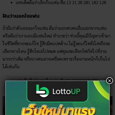
เลขเด็ดฝันว่าเลิกกับแฟน คือ 12 21 28 281 182 128
ฝันว่านอกใจแฟน
ถ้าฝันว่าตัวเองนอกใจแฟน ฝันว่าแอบคบคนอื่นนอกจากแฟน
หรือฝันว่าเราแอบมีแฟนใหม่ ทำนายว่า ช่วงนี้คุณมีปัญหาเข้ามา
ในชีวิตที่ยากจะแก้ไข รู้สึกมืดแปดด้าน ไม่รู้จะแก้ไขยังไงหรือจะ
เลือกทางไหน รู้สึกโลเลไปหมด แต่คุณจะเลือกโฟกัสไปที่งาน
มากกว่าเดิม หรือบางคนอาจเครียดเพราะเรื่องงานหนักก็เป็นไป
ได้เช่นกัน
×
เลขเด็ดฝันว่านอกใจแฟน คือ 82 28 88 828 288