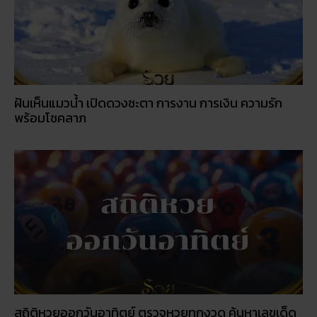
ฝันเห็นแมวน้ำ เปิดดวงชะตา การงาน การเงิน ความรัก
พร้อมโชคลาภ
สถิติหวยออกวันอาทิตย์ ตรวจหวยทุกงวด ค้นหาเลขเด็ด