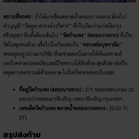
สถานที่ขอพร :
ถ้าได้มาเยี่ยมตลาดน้ำคลองบางหลวง ต้องไป
ทำบุญที่ “วัดคูหาสวรรค์วรวิหาร” ที่เป็นวัดเก่าแก่สมัยกรุง
ศรีอยุธยา อีกทั้งต้องเดินไป “
วัดกำแพง
”
(คลองบางจาก)
ที่เป็น
วัดในชุมชนด้วย เพื่อไปไหว้ขอพรกับ “
หลวงพ่อบุษราคัม
”
พระพุทธรูปปางมารวิชัย ที่จะช่วยดลบันดาลให้พ้นเคราะห์
แคล้วคลาดปลอดภัยและมีโชคลาภได้อีกด้วย สุดสัปดาห์หรือ
หยุดยาวสงกรานต์ห้ามพลาด ไปไหว้พระขอพรกันเลย!
ที่อยู่วัดกำแพง (คลองบางจาก) :
271 ซอยเพชรเกษม 20
แขวงปากคลองภาษีเจริญ เขตภาษีเจริญ กรุงเทพฯ
เลขเด็ดวัดกำแพง ตลาดน้ำคลองบางหลวง :
20 02 71
271
สรุปส่งท้าย