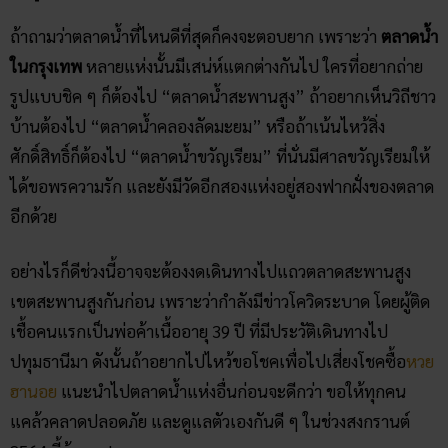
ถ้าถามว่าตลาดน้ำที่ไหนดีที่สุดก็คงจะตอบยาก เพราะว่า
ตลาดน้ำ
ในกรุงเทพ
หลายแห่งนั้นมีเสน่ห์แตกต่างกันไป ใครที่อยากถ่าย
รูปแบบชิค ๆ ก็ต้องไป “ตลาดน้ำสะพานสูง” ถ้าอยากเห็นวิถีชาว
บ้านต้องไป “ตลาดน้ำคลองลัดมะยม” หรือถ้าเน้นไหว้สิ่ง
ศักดิ์สิทธิ์ก็ต้องไป “ตลาดน้ำขวัญเรียม” ที่นั่นมีศาลขวัญเรียมให้
ได้ขอพรความรัก และยังมีวัดอีกสองแห่งอยู่สองฟากฝั่งของตลาด
อีกด้วย
อย่างไรก็ดีช่วงนี้อาจจะต้องงดเดินทางไปแถวตลาดสะพานสูง
เขตสะพานสูงกันก่อน เพราะว่ากำลังมีข่าวโควิดระบาด โดยผู้ติด
เชื้อคนแรกเป็นพ่อค้าเนื้ออายุ 39 ปี ที่มีประวัติเดินทางไป
ปทุมธานีมา ดังนั้นถ้าอยากไปไหว้ขอโชคเพื่อไปเสี่ยงโชคซื้อ
หวย
ฮานอย
แนะนำไปตลาดน้ำแห่งอื่นก่อนจะดีกว่า ขอให้ทุกคน
แคล้วคลาดปลอดภัย และดูแลตัวเองกันดี ๆ ในช่วงสงกรานต์