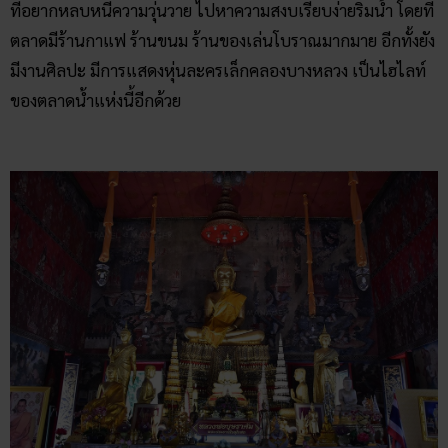
ที่อยากหลบหนีความวุ่นวาย ไปหาความสงบเรียบง่ายริมน้ำ โดยที่
ตลาดมีร้านกาแฟ ร้านขนม ร้านของเล่นโบราณมากมาย อีกทั้งยัง
มีงานศิลปะ มีการแสดงหุ่นละครเล็กคลองบางหลวง เป็นไฮไลท์
ของตลาดน้ำแห่งนี้อีกด้วย