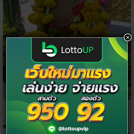
×
ขอบคุณภาพจาก
palungjit
สถานที่ขอพร :
เมื่อเที่ยวตลาดน้ำคลองลัดมะยมเสร็จแล้ว