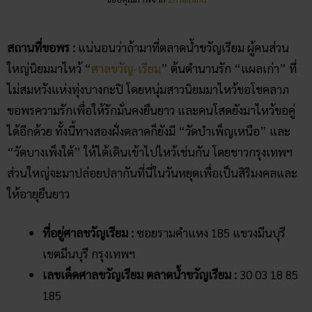
สถานที่ขอพร :
แน่นอนว่าถ้ามาที่ตลาดน้ำขวัญเรียม ผู้คนส่วน
ใหญ่นิยมมาไหว้ “
ศาลขวัญ-เรียม
” ต้นตำนานรัก “แผลเก่า” ที่
ไม่สมหวังแห่งทุ่งบางกะปิ โดยหนุ่มสาวนิยมมาไหว้ขอโชคลาภ
ขอพรความรักเพื่อให้รักมั่นคงยืนยาว และคนโสดยังมาไหว้ขอคู่
ได้อีกด้วย ทั้งนี้ทางสองฝั่งตลาดก็ยังมี “วัดบำเพ็ญเหนือ” และ
“วัดบางเพ็งใต้” ให้ได้เดินเข้าไปไหว้เช่นกัน โดยชาวกรุงเทพฯ
ส่วนใหญ่จะมาปล่อยปลากันที่นี่ในวันหยุดเพื่อเป็นสิริมงคลและ
ให้อายุยืนยาว
ที่อยู่ศาลขวัญเรียม :
ซอยรามคำแหง 185 แขวงมีนบุรี
เขตมีนบุรี กรุงเทพฯ
เลขเด็ดศาลขวัญเรียม ตลาดน้ำขวัญเรียม :
30 03 18 85
185