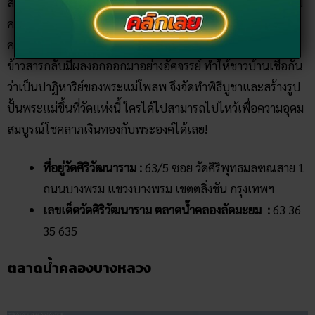
สามารถขับรถเลยไปอีกหน่อยจะเจอกับ “
วัดศิริวัฒนาราม
” ซึ่งมี
ความเกี่ยวข้องกับตำนาน “
ศาลแม่โพสพ
” อย่างแน่นแฟ้น โดย
ครั้งหนึ่งมีเรื่องเล่าว่ามีชาวบ้านแช่ข้าวสารเพื่อจะทำขนมจีน แต่
ข้าวสารกลับมีผลงอกออกมาอย่างอัศจรรย์ ทำให้ชาวบ้านเชื่อกัน
ว่าเป็นปาฏิหาริย์ของพระแม่โพสพ จึงจัดทำพิธีบูชาและสร้างรูป
ปั้นพระแม่ขึ้นที่วัดแห่งนี้ ใครได้ไปสามารถไปไหว้เพื่อความอุดม
สมบูรณ์โชคลาภเงินทองกับพระองค์ได้เลย!
ที่อยู่วัดศิริวัฒนาราม :
63/5 ซอย วัดศิริพุทธมลฑณสาย 1
ถนนบางพรม แขวงบางพรม เขตตลิ่งชัน กรุงเทพฯ
เลขเด็ดวัดศิริวัฒนาราม ตลาดน้ำคลองลัดมะยม :
63 36
35 635
ตลาดน้ำคลองบางหลวง