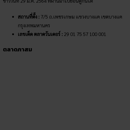
“ตลาดภาสม” เป็นตลาดสดอีกหนึ่งแห่งที่อยู่ในบริเวณโดยรอบ
ของ ตลาดบางแค ตลาดแห่งนี้ไม่ค่อยเป็นที่ได้รับความนิยมหรือ
ถูกพูดถึงในโลกอินเตอร์เน็ตมากนัก อย่างไรก็ดีตลาดแห่งนี้เป็น
สถานที่ที่ชาวบางแคมาจับจ่ายซื้ออาหารสด ผัก ผลไม้ ซึ่งตั้งอยู่
ใกล้ ๆ กับตลาดอื่น ๆ ที่เดินทะลุกันได้
สถานที่ตั้ง :
แขวงบางแคเหนือ เขตบางแค
กรุงเทพมหานคร 10160
เลขเด็ด ตลาดภาสม :
16 60 01 10 101 160