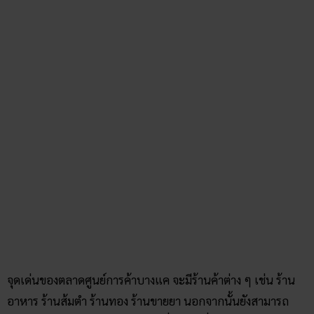
ส่วนใครที่อยากไปไหว้สิ่งศักดิ์สิทธิ์เพื่อให้มีความหวังต่อสู้กับโรค
ภัยไข้เจ็บ และขอโชคลาภต่าง ๆ สำหรับวัดดังในแถบย่านบางแค
สามารถเดินทางไปที่ “วัดนิมมารดี” กันได้ ที่วัดแห่งนี้สวยงาม
มาก ถือเป็นพระอารามหลวงชั้นตรีที่หาชมได้ยาก อีกทั้งยังมี
“หลวงพ่อเกศจำปาศรี” ที่ศักดิ์สิทธิ์มากเช่นกัน ชาวบ้านมักไป
ไหว้ขอพรเรื่องต่าง ๆ ห้ามพลาดกันเลยใครอยู่ใกล้บางแค!
บทความที่เกี่ยวข้อง
5 ที่เที่ยว สงกรานต์ 2564 ต้อนรับ วันหยุดยาว ด้วยโชค
ลาภเงินทอง!
5 พิกัด ไหว้พระ สงกรานต์ 2564 & ความเชื่อ สงกรานต์
แต่ละภูมิภาคทั่วไทย!
เปิดแมพ “5 ที่เที่ยวสุพรรณบุรี” ตามรอยละครดัง วัน