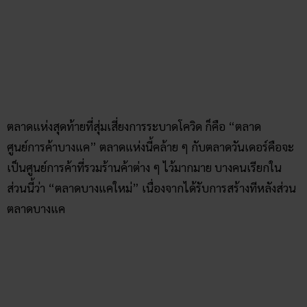
เดินบริเวณด้านหน้าเรียบถนนไปเรื่อย ๆ เพื่อชมบรรยากาศและ
ซื้อขนมและสินค้าต่าง ๆ ได้อีกด้วย ตลาดนี้จึงเป็นอีกแห่งที่ได้รับ
ความนิยมเช่นกัน ช่วงนี้ใครจะไปเดินตลาดก็ระวังตัวกันด้วยนะ
สถานที่ตั้ง :
แขวงบางแคเหนือ เขตบางแค
กรุงเทพมหานคร 10160
เลขเด็ด ตลาดศูนย์การค้าบางแค :
10 16 60 160 101
สรุปส่งท้าย
ถึงแม้ว่า
ตลาดบางแค
จะกำลังถูกปิดลงเพื่อที่เป็นจุดกักกันเชื้อ
โรคโควิด-19 ที่กำลังเป็นคลัสเตอร์ใหม่ของไทย หรือเป็นจุดที่
คาดว่าจะก่อให้เกิดการแพร่ระบาดใหม่ รวมทั้งยังมีตลาดอื่น ๆ
อีก 6 แห่งด้วยที่ต้องเฝ้าระวัง ทั้งนี้ผู้ที่จะเดินทางไปเที่ยวบางแค
ในระยะนี้ควรหลีกเลี่ยงไปก่อนจะดีที่สุด สามารถไปตลาดอื่น ๆ
ใกล้อย่าง ตลาดน้ำคลองภาษีเจริญ ก็สามารถไปได้เช่นกัน