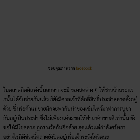
ขอบคุณภาพจาก
facebook
ในตลาดกิตติแห่งนี้นอกจากจะมี ของสดต่าง ๆ ให้ชาวบ้านระแว
กนั้นได้จับจ่ายกันแล้ว ก็ยังมีศาลเจ้าที่ศักดิ์สิทธิ์ประจำตลาดตั้งอยู่
ด้วย ซึ่งพ่อค้าแม่ขายมักจะพากันนำของเซ่นไหว้มาทำการบูชา
กันอยู่เป็นประจำ ซึ่งไม่เพียงแค่จะขอให้ทำมาค้าขายดีเท่านั้น ยัง
ขอให้มีโชคลาภ ถูกรางวัลกันอีกด้วย สุดแล้วแต่กำลังศรัทธา
อย่างไรก็ดีช่วงนี้ตลาดยังปิดอยู่เพื่อเฝ้าระวังโควิดนะ
สถานที่ตั้ง :
72/105 เพชรเกษม 34 แขวงหลักสอง เขต
บางแค กรุงเทพมหานคร
เบอร์โทรศัพท์ :
063 684 8048
เลขเด็ด ตลาดกิตติ :
72 34 48 105 048
ตลาดใหม่บางแค