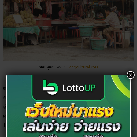
ขอบคุณภาพจาก
livingculturalsites
ตลาดแห่งนี้ไม่ได้มีสิ่งโดดเด่นแตกต่างจากตลาดอื่น ๆ ในระแว
กมาก แต่ผู้คนส่วนใหญ่ชื่นชอบที่อาหารอร่อย ราคาถูก สามารถ
เดินทางได้สะดวก ไม่ต้องเข้าไปลึกก็สามารถจับจ่ายซื้อของได้ มี
คนบอกเคล็ดลับมาด้วยว่าถ้าอยากได้ผักราคาถูกต้องไปซื้อหลัง
10 โมง จะได้ราคาดี และมีขนมหวานเจ้าอร่อยอีกด้วย
×
สถานที่ตั้ง :
ซอยเลิศกิจ แขวงบางแคเหนือ เขตบางแค
กรุงเทพมหานคร
เลขเด็ด ตลาดใหม่บางแค :
10 01
ตลาดวันเดอร์