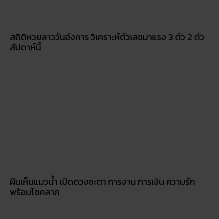
5 กิจกรรเสริมดวงโชคลาภ ในวันออกพรรษา
วัดพนัญเชิง โบราณสถานกรุงเก่า จ.พระนครศรีอยุธยา