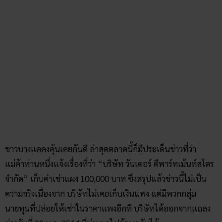
จำกัด” เก็บค่าเช่าแผง 100,000 บาท ซึ่งสรุปแล้วข่าวนี้ไม่เป็น
ความจริงเนื่องจาก บริษัทไม่เคยเก็บเงินแพง แต่มีพวกกลุ่ม
นายทุนที่ปล่อยให้เช่าในราคาแพงอีกที บริษัทได้ออกจากแถลง
ข่าววันที่ 29 ม.ค. 2564 ที่ผ่านมาไปย้อนดูกันได้
สถานที่ตั้ง :
7/5 ถ.เพชรเกษม แขวงบางแค เขตบางแค
กรุงเทพมหานคร
เลขเด็ด ตลาดวันเดอร์ :
29 01 75 57 100 001
ตลาดภาสม