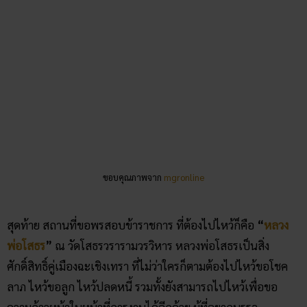
ขอบคุณภาพจาก
mgronline
สุดท้าย สถานที่ขอพรสอบข้าราชการ ที่ต้องไปไหว้ก็คือ
“
หลวง
พ่อโสธร
”
ณ วัดโสธรวรารามวรวิหาร หลวงพ่อโสธรเป็นสิ่ง
ศักดิ์สิทธิ์คู่เมืองฉะเชิงเทรา ที่ไม่ว่าใครก็ตามต้องไปไหว้ขอโชค
ลาภ ไหว้ขอลูก ไหว้ปลดหนี้ รวมทั้งยังสามารถไปไหว้เพื่อขอ
ความก้าวหน้าในหน้าที่การงานได้อีกด้วย ผู้ที่อยากบรรจุ
ข้าราชการจึงนิยมมาไหว้ที่นี่เช่นกัน
วิธีการไหว้หลวงพ่อโสธร :
ควรไปไหว้ด้วยการขอพรเพียงข้อเดียว
เท่านั้น และไม่ควรบนบานแต่เน้นเป็นการขอพรดีที่สุด โดยมีของ