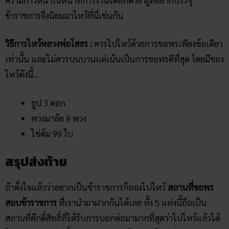
ไหว้ดังนี้…
ธูป 3 ดอก
พวงมาลัย 9 พวง
ไข่ต้ม 99 ใบ
สรุปส่งท้าย
ถ้าตั้งใจแล้วว่าอยากเป็นข้าราชการก็ลองไปไหว้
สถานที่ขอพร
สอบข้าราชการ
ที่เรานำมาฝากกันได้เลย ทั้ง 5 แห่งนี้ถือเป็น
สถานที่ศักดิ์สิทธิ์ที่ได้รับการบอกต่อมามากที่สุดว่าไปไหว้แล้วได้
โชคสอบติดจริง มีทั้งพระบรมรูปทรงม้า (สมเด็จพ่อร.5)
ศาลหลักเมือง หลวงพ่อโสธร ฯลฯ ลองไปสักการะกันดูได้ อาจได้
โชคลาภเสี่ยงหยิบสลากกินแบ่งรัฐบาลด้วยสักใบ
ทั้งนี้ก็ขึ้นอยู่ที่ความเชื่อส่วนบุคคลด้วย
แต่ถ้าอยากสอบก.พ.ผ่าน