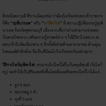
อีกหนึ่งสถานที่ ที่ชาวเน็ตแชร์มาว่าต้องไหว้ขอพรสอบข้าราชการ
ก็คือ
“ฤๅษีนารอด”
หรือ
“
ฤาษีตาไฟ
”
ที่ สถานปฏิบัติธรรมปู่ฤๅษี
นารอด จังหวัดสุพรรณบุรี เนื่องจากเชื่อว่าท่านสามารถช่วยดล
บันดาลโชคลาภ เสริมความรู้ศาสตร์ต่าง ๆ ให้มีวิชาไปสอบก.พ.
สอบเข้ารับคัดเลือกต่าง ๆ อีกทั้งยังช่วยด้านคาถาอาคม ต้านคุณ
ไสยมนต์ดำอีกด้วย จึงเป็นที่นิยมไปไหว้ขอพรกันอย่างมาก
วิธีการไหว้ฤๅษีตาไฟ :
สามารถไปไหว้ได้ในวันพฤหัสบดี (วันไหว้
ครู) จะทำให้เป็นสิริมงคลยิ่งขึ้นโดยต้องเตรียมของไหว้ไปได้แก่…
ธูป 9 ดอก
หมากพลู 5 คำ
บุหรี่ 5 มวล