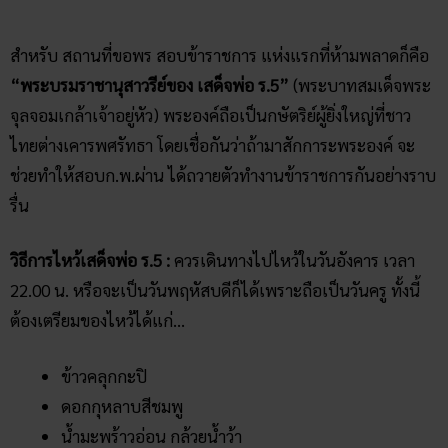
สำหรับ สถานที่ขอพร สอบข้าราชการ แห่งแรกที่ห้ามพลาดก็คือ
“พระบรมราชานุสาวรีย์ของ เสด็จพ่อ ร.5”
(พระบาทสมเด็จพระ
จุลจอมเกล้าเจ้าอยู่หัว) พระองค์ถือเป็นกษัตริย์ผู้ยิ่งใหญ่ที่ชาว
ไทยต่างเคารพศรัทธา โดยเชื่อกันว่าถ้ามาสักการะพระองค์ จะ
ช่วยทำให้สอบก.พ.ผ่าน ได้ถวายตัวทำงานข้าราชการกันอย่างราบ
รื่น
วิธีการไหว้เสด็จพ่อ ร.5 :
ควรเดินทางไปไหว้ในวันอังคาร เวลา
22.00 น. หรือจะเป็นวันพฤหัสบดีก็ได้เพราะถือเป็นวันครู ทั้งนี้
ต้องเตรียมของไหว้ได้แก่…
ข้าวคลุกกะปิ
ดอกกุหลาบสีชมพู
น้ำมะพร้าวอ่อน กล้วยน้ำว้า