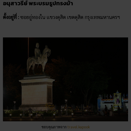
อนุสาวรีย์ พระบรมรูปทรงม้า
ตั้งอยู่ที่ :
ซอยอู่ทองใน แขวงดุสิต เขตดุสิต กรุงเทพมหานครฯ
ขอบคุณภาพจาก
travel.kapook