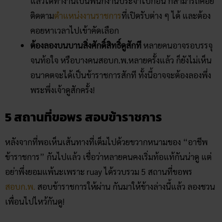
แล้วได้ทำงานเป็นพนักงานประจำไปก่อน ก็สามารถคอย
ติดตาม
ตำแหน่งงานราชการ
ที่เปิดรับต่าง ๆ ได้ และต้อง
คอยหาเวลาไปเข้าคัดเลือก
ต้องลองบนบานสิ่งศักดิ์สิทธิ์ดูสักที
หลายคนอาจรอบรรจุ
จนท้อใจ หรือบางคนสอบก.พ.หลายครั้งแล้ว ก็ยังไม่เห็น
อนาคตจะได้เป็นข้าราชการสักที ทั้งนี้อาจจะต้องลองพึ่ง
พระพึ่งเจ้าดูสักครั้ง!
5 สถานที่ขอพร สอบข้าราชการ
หลังจากที่พอเห็นเส้นทางที่เต็มไปด้วยขวากหนามของ “อาชีพ
ข้าราชการ” กันไปแล้ว เชื่อว่าหลายคนคงเริ่มท้อแท้กันน่าดู แต่
อย่าพึ่งยอมแพ้นะเพราะ ruay ได้รวบรวม 5 สถานที่ขอพร
สอบก.พ.
สอบข้าราชการให้ผ่าน กันมาให้ข้างล่างนี้แล้ว ลองชวน
เพื่อนไปไหว้กันดู!