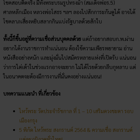
อยากได้งานราชการทำแน่นอน ต้องใช้ความเพียรพยายาม อ่าน
หนังสืออย่างหนัก และมุ่งมั่นไปสมัครหลายแห่งที่เปิดรับ แน่นอน
ว่าการไต่เต้าในช่วงแรกอาจจะยาก ไม่ได้โรยด้วยกลีบกุหลาบ แต่
ในอนาคตจะต้องมีการงานที่มั่นคงอย่างแน่นอน!
บทความแนะนำ ที่เกี่ยวข้อง
ไหว้พระ วัดประจำรัชกาล ที่ 1 – 10 เสริมดวงชะตา รอบ
เมืองกรุง
5 พิกัด ไหว้พระ สงกรานต์ 2564 & ความเชื่อ สงกรานต์
แต่ละภูมิภาคทั่วไทย!
เปิดแมพ ไหว้พระตามราศี 2564 เสริมดวงการเงิน!
ล่องเรือแม่น้ำเจ้าพระยา ไหว้พระทำบุญ 9 วัดใน
กรุงเทพฯ
ไหว้พระ อุบลราชธานี 5 วัดดัง! ขอโชคลาภเสริมดวงให้ปัง