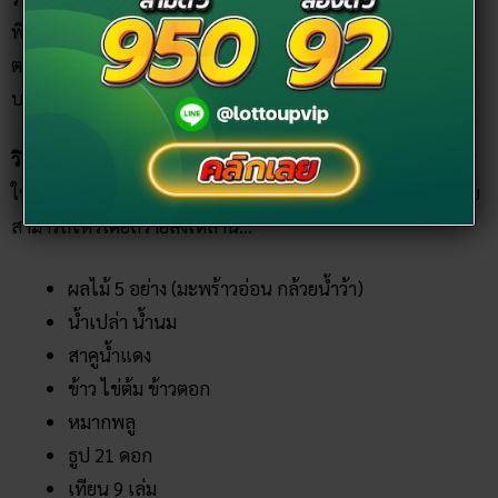
พิธีโรยดินลงบนหัวเพื่อให้เดินทางแคล้วคลาดปลอดภัยและไม่
ตายกลับมา จึงทำให้พระแม่ธรณีเป็นที่นิยมในการสักการะขอ
บรรจุงานราชการเช่นกัน
วิธีการไหว้พระแม่ธรณี :
ควรไปไหว้พระแม่ธรณีก่อนการทำการ
ใหญ่ การไปสอบ การไปสัมภาษณ์งาน หรือเริ่มก่อสร้างบ้าน โดย
สามารถไหว้โดยถวายสิ่งเหล่านี้…
ผลไม้ 5 อย่าง (มะพร้าวอ่อน กล้วยน้ำว้า)
น้ำเปล่า น้ำนม
สาคูน้ำแดง
ข้าว ไข่ต้ม ข้าวตอก
หมากพลู
ธูป 21 ดอก
เทียน 9 เล่ม