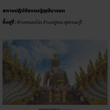
สถานปฏิบัติธรรมปู่ฤๅษีนารอด
ตั้งอยู่ที่ :
ตำบลหนองโอ่ง อำเภออู่ทอง สุพรรณบุรี
ขอบคุณภาพจาก
suphan