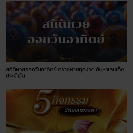
สถิติหวยออกวันอาทิตย์ ตรวจหวยทุกงวด ค้นหาเลขเด็ด
ประจำวัน
5 กิจกรรเสริมดวงโชคลาภ ในวันออกพรรษา