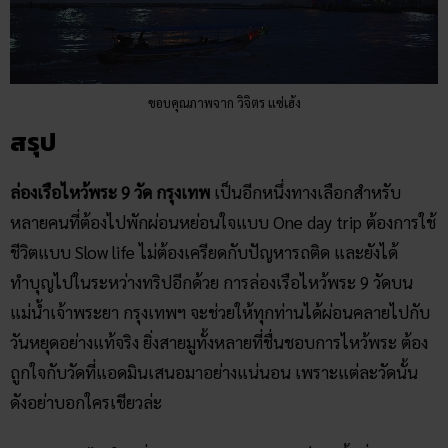
วันหยุดอย่างแท้จริง ยิ่งสายมูทั้งหลายที่ชื่นชอบการไหว้พระ ต้อง
ถูกใจกับวัดที่แอดมินเสนอมาอย่างแน่นอน เพราะแต่ละวัดนั้น
ดังอย่าบอกใครเชียวล่ะ
ก่อนจากกันไป ใครที่อยากอ่านบทความดีๆ เด็ดๆ ทั้งเรื่องความ
เชื่อ แรงศรัทธา ทำนายฝัน ดูดวง สิ่งศักดิ์สิทธิ์ สูตรหวย สถิติหวย
เลขเด็ด เราได้ทำการรวบรวม เรื่องดี เรื่องดัง เรื่องน่าสนใจ มาให้
ทุกท่านไว้แล้วที่นี่ที่เดียว ไม่ต้องเสียเวลาหาเยอะแยะ มาพบกับ
พวกเราได้ในทุกวันที่
Ruay