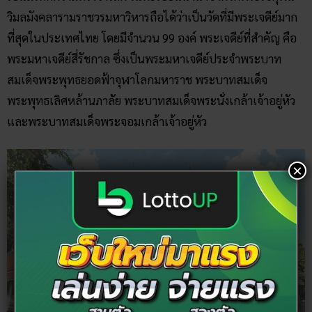
วิมลมังคลารามราชวรมหาวิหารถือได้ว่าเป็นวัดที่มีพระเจดีย์มาก
ที่สุดในประเทศไทย โดยมีจำนวน 99 องค์ พระเจดีย์ที่สำคัญ คือ
พระมหาเจดีย์สี่รัชกาล ซึ่งเป็นพระมหาเจดีย์ประจำพระบาท
สมเด็จพระพุทธยอดฟ้าจุฬาโลกมหาราช พระบาทสมเด็จ
พระพุทธเลิศหล้านภาลัย พระบาทสมเด็จพระนั่งเกล้าเจ้าอยู่หัว
และพระบาทสมเด็จพระจอมเกล้าเจ้าอยู่หัว
×