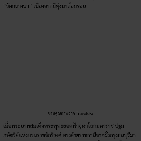
ขอบคุณภาพจาก Traveloka
เมื่อพระบาทสมเด็จพระพุทธยอดฟ้าจุฬาโลกมหาราช ปฐม
กษัตริย์แห่งบรมราชจักรีวงศ์ ทรงย้ายราชธานีจากฝั่งกรุงธนบุรีมา
ฝั่งพระนคร และทรงสร้างพระบรมมหาราชวังขึ้น ในช่วงนั้นยังมี
ศึกสงครามอยู่ พระองค์โปรดฯ ให้สมเด็จกรมพระราชวังบวรมหา
สุรสิงหนาท ซึ่งเป็นแม่ทัพคนสำคัญ รวบรวมชาวมอญมาเป็นกอง
กำลังในการรบกับข้าศึก โดยให้ชาวมอญตั้งถิ่นฐานใกล้บริเวณ
วัดกลางนา และให้พระสงฆ์มอญมาอยู่จำพรรษาที่วัดนี้ ชาวบ้าน
จึงเรียกวัดนี้เป็นภาษามอญว่า “วัดตองปุ”