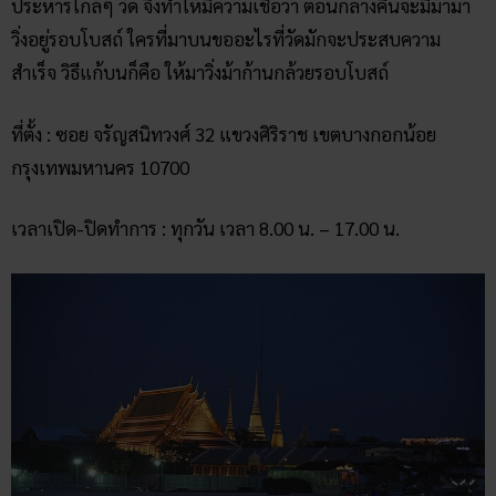
ขอบคุณภาพจาก วิจิตร แซ่เฮ้ง
สรุป
ล่องเรือไหว้พระ 9 วัด กรุงเทพ
เป็นอีกหนึ่งทางเลือกสำหรับ
หลายคนที่ต้องไปพักผ่อนหย่อนใจแบบ One day trip ต้องการใช้
ชีวิตแบบ Slow life ไม่ต้องเครียดกับปัญหารถติด และยังได้
ทำบุญไปในระหว่างทริปอีกด้วย การล่องเรือไหว้พระ 9 วัดบน
แม่น้ำเจ้าพระยา กรุงเทพฯ จะช่วยให้ทุกท่านได้ผ่อนคลายไปกับ