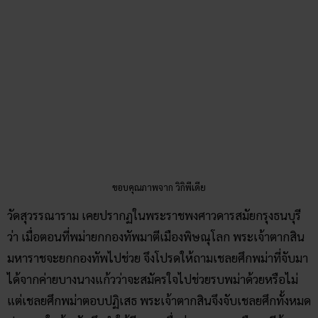
ว่า เมื่อตอนที่พม่ายกกองทัพมาตีเมืองพิษณุโลก พระเจ้าตากสิน
มหาราชจะยกกองทัพไปช่วย จึงโปรดให้ถามเชลยศึกพม่าที่จับมา
ได้จากค่ายบางนางแก้วว่าจะสมัครใจไปช่วยรบพม่าด้วยหรือไม่
แต่เชลยศึกพม่าตอบปฏิเสธ พระเจ้าตากสินจึงจับเชลยศึกทั้งหมด
ประหารใกล้ๆ วัด จึงทำให้มีความเชื่อว่า ตอนกลางคืนจะมีม้ามา
วิ่งอยู่รอบโบสถ์ ใครที่มาบนขออะไรที่วัดมักจะประสบความ
สำเร็จ วิธีแก้บนก็คือ ให้มาวิ่งม้าก้านกล้วยรอบโบสถ์
ที่ตั้ง : ซอย จรัญสนิทวงศ์ 32 แขวงศิริราช เขตบางกอกน้อย
กรุงเทพมหานคร 10700
เวลาเปิด-ปิดทำการ : ทุกวัน เวลา 8.00 น. – 17.00 น.