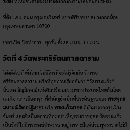
ระฆัง ที่เหมือนตีระฆังไปจะดังก้องกังวานเหมือนกับระฆัง
ที่ตั้ง : 250 ถนน อรุณอมรินทร์ แขวงศิริราช เขตบางกอกน้อย
กรุงเทพมหานคร 10700
เวลาเปิด-ปิดทำการ : ทุกวัน ตั้งแต่ 08.00-17.00 น.
วัดที่ 4 วัดพระศรีรัตนศาสดาราม
โด่งดังไปทั่วทั้งโลก ไม่มีใครที่จะไม่รู้จักกับ วัดพระ
ศรีรัตนศาสดาราม หรือที่ทุกท่านเรียกกันว่า “วัดพระแก้ว”
นั่นเอง สัญลักษณ์แห่งศิลปวัฒนธรรมของประเทศไทยอันโดด
เด่นใจกลางเมืองกรุง ที่สำคัญยังเป็นที่ประดิษฐานของ
พระพุทธ
มหามณีรัตนปฏิมากร
หรือ
พระแก้วมรกต
ที่นำมาจากกรุงเวียง
จันทร์ และยังเป็นสถานที่ทรงบำเพ็ญพระราชกุศล วัดพระแก้ว
เป็นวัดที่ไม่มีพระสงฆ์จำพรรษาอยู่ เพราะมีแต่ส่วนพุทธาวาสไม่มี