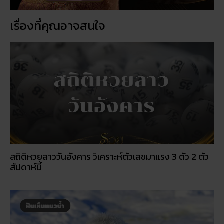
สัปดาห์นี้
ฝันเห็นแมวน้ำ เปิดดวงชะตา การงาน การเงิน ความรัก
พร้อมโชคลาภ