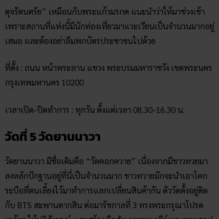
ดุจรัตนตรัย” เหมือนกับพระแก้วมรกต แนะนำว่าให้มาช่วงเช้า
เพราะสถานที่แห่งนี้มีนักท่องเที่ยวมาแวะเวียนเป็นจำนวนมากอยู่
เสมอ และต้องอย่าลืมพกบัตรประชาชนไปด้วย
ที่ตั้ง : ถนน หน้าพระลาน แขวง พระบรมมหาราชวัง เขตพระนคร
กรุงเทพมหานคร 10200
เวลาเปิด-ปิดทำการ : ทุกวัน ตั้งแต่เวลา 08.30-16.30 น.
วัดที่ 5 วัดยานนาวา
วัดยานนาวา มีชื่อเดิมคือ “วัดคอกควาย” เนื่องจากมีชาวทวยมา
ลงหลักปักฐานอยู่ที่นี่เป็นจำนวนมาก ชาวทวายมักจะนำเอาโคก
ระบือที่ตนเลี้ยงไว้มาทำการแลกเปลี่ยนสินค้ากัน ตัววัดตั้งอยู่ติด
กับ BTS สะพานตากสิน ต่อมารัชกาลที่ 3 ทรงพระกรุณาโปรด