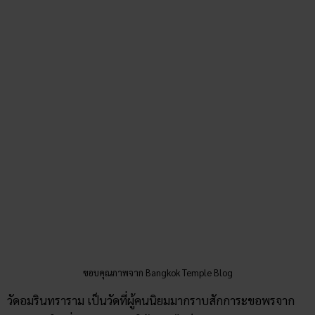
ขอบคุณภาพจาก Bangkok Temple Blog
วัดอมรินทราราม เป็นวัดที่ผู้คนนิยมมากราบสักการะขอพรจาก
หลวงพ่อ ในเรื่องของการขอให้ทำอะไรก็ปลอดภัยจากอันตราย
ทุกอย่าง ดังคติประจำวัดที่ว่า “พระอินทร์ประทานพรให้ปลอดภัย
จากอันตรายทั้งปวง” เหมือนกับแรงระเบิดที่ไม่สามารถทำให้
หลวงพ่อร้าวหรือเสียหายได้เลย
ที่ตั้ง : ริมถนนสนามไชยและถนนมหาราช ติดกับพระบรม