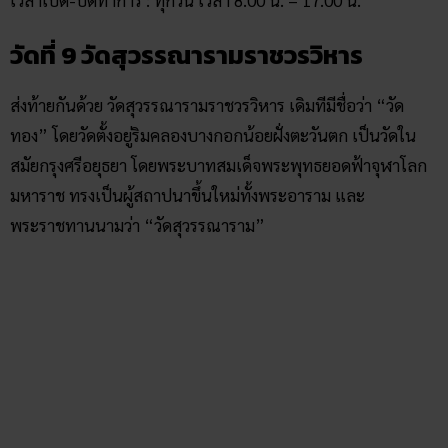
มหาราช ทรงเป็นผู้สถาปนาขึ้นใหม่ทั้งพระอาราม และ
พระราชทานนามว่า “วัดสุวรรณาราม”
ขอบคุณภาพจาก วิกิพีเดีย
วัดสุวรรณาราม เคยปรากฏในพระราชพงศาวดารสมัยกรุงธนบุรี