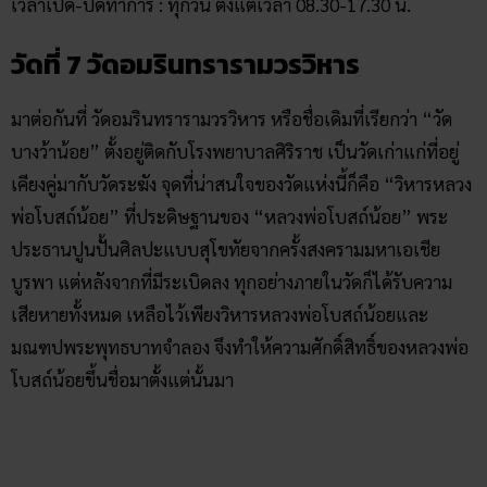
เวลาเปิด-ปิดทำการ : ทุกวัน ตั้งแต่เวลา 08.30-17.30 น.
วัดที่ 7 วัดอมรินทรารามวรวิหาร
มาต่อกันที่ วัดอมรินทรารามวรวิหาร หรือชื่อเดิมที่เรียกว่า “วัด
บางว้าน้อย” ตั้งอยู่ติดกับโรงพยาบาลศิริราช เป็นวัดเก่าแก่ที่อยู่
เคียงคู่มากับวัดระฆัง จุดที่น่าสนใจของวัดแห่งนี้ก็คือ “วิหารหลวง
พ่อโบสถ์น้อย” ที่ประดิษฐานของ “หลวงพ่อโบสถ์น้อย” พระ
ประธานปูนปั้นศิลปะแบบสุโขทัยจากครั้งสงครามมหาเอเชีย
บูรพา แต่หลังจากที่มีระเบิดลง ทุกอย่างภายในวัดก็ได้รับความ
เสียหายทั้งหมด เหลือไว้เพียงวิหารหลวงพ่อโบสถ์น้อยและ
มณฑปพระพุทธบาทจำลอง จึงทำให้ความศักดิ์สิทธิ์ของหลวงพ่อ
โบสถ์น้อยขึ้นชื่อมาตั้งแต่นั้นมา