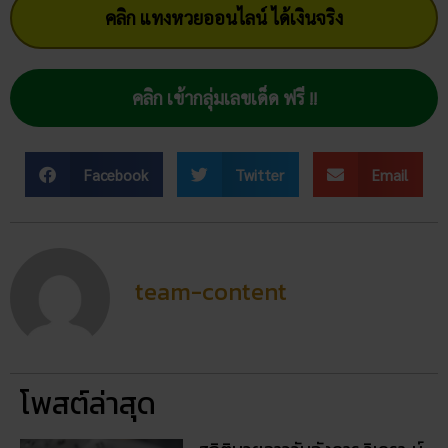
โพสต์ล่าสุด
สถิติหวยลาววันอังคาร วิเคราะห์
ตัวเลขมาแรง 3 ตัว 2 ตัว
สัปดาห์นี้
02/07/2026
ฝันเห็นแมวน้ำ เปิดดวงชะตา การ
งาน การเงิน ความรัก พร้อมโชค
ลาภ
30/03/2026
สถิติหวยออกวันอาทิตย์ ตรวจ
หวยทุกงวด ค้นหาเลขเด็ดประจำ
วัน
30/03/2026