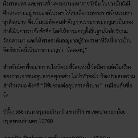
สำหรับใครที่จะมากราบไหว้พระที่วัดแห่งนี้ วัดมีความดังในเรื่อง
ของการเอาชนะอุปสรรคทุกอย่าง ไม่ว่าทำอะไร ก็จะประสบความ
สำเร็จเสมอ ดังคติ “มีชัยชนะต่ออุปสรรคทั้งปวง” เหมือนกับชื่อ
วัด
ที่ตั้ง : 566 ถนน อรุณอมรินทร์ แขวงศิริราช เขตบางกอกน้อย
กรุงเทพมหานคร 10700
เวลาเปิด-ปิดทำการ : ทุกวัน เวลา 8.00 น. – 17.00 น.
วัดที่ 9 วัดสุวรรณารามราชวรวิหาร
ส่งท้ายกันด้วย วัดสุวรรณารามราชวรวิหาร เดิมทีมีชื่อว่า “วัด
ทอง” โดยวัดตั้งอยู่ริมคลองบางกอกน้อยฝั่งตะวันตก เป็นวัดใน
สมัยกรุงศรีอยุธยา โดยพระบาทสมเด็จพระพุทธยอดฟ้าจุฬาโลก