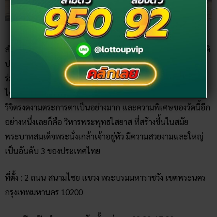
ขอบคุณภาพจาก มติชนออนไลน์
สำหรับวัดโพธิ์ เรามักจะรู้จักกันในชื่อของ “วัดโพธิ์ ท่าเตียน” คติ
ประจำวัดโพธิ์ก็คือ “เพื่อความร่มเย็นเป็นสุข” เหมือนอยู่ใต้
ร่มโพธิ์ร่มไทรนั่นเอง สถานที่ที่แนะนำสำหรับวัดโพธิ์ ต้องไปให้
ได้เลยก็คือ “มหาเจดีย์สี่รัชกาล” เป็นสถาปัตยกรรมที่มีความ
วิจิตรงดงามตระการตาเป็นอย่างมาก และความพิเศษของวัดนี้อีก
อย่างหนึ่งเลยก็คือ วิหารพระพุทธไสยาส ที่สร้างขึ้นในสมัย
พระบาทสมเด็จพระนั่งเกล้าเจ้าอยู่หัว มีความสวยงามและใหญ่
เป็นอันดับ 3 ของประเทศไทย
ที่ตั้ง : 2 ถนน สนามไชย แขวง พระบรมมหาราชวัง เขตพระนคร
กรุงเทพมหานคร 10200