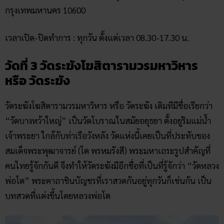
กรุงเทพมหานคร 10600
เวลาเปิด-ปิดทำการ : ทุกวัน ตั้งแต่เวลา 08.30-17.30 น.
วัดที่ 3 วัดระฆังโฆสิตารามวรมหาวิหาร
หรือ วัดระฆัง
วัดระฆังโฆสิตารามวรมหาวิหาร หรือ วัดระฆัง เดิมทีมีชื่อเรียกว่า
“วัดบางหว้าใหญ่” เป็นวัดโบราณในสมัยอยุธยา ตั้งอยู่ริมแม่น้ำ
เจ้าพระยา ใกล้กับท่าเรือวังหลัง วัดแห่งนี้เคยเป็นที่ประทับของ
สมเด็จพระพุฒาจารย์ (โต พรหมรังสี) พระมหาเถระรูปสำคัญที่
คนไทยรู้จักกันดี จึงทำให้วัดระฆังมีอีกชื่อที่เป็นที่รู้จักว่า “วัดหลวง
พ่อโต” พระคาถาชินบัญชรที่เราสวดกันอยู่ทุกวันก็เช่นกัน เป็น
บทสวดที่แต่งขึ้นโดยหลวงพ่อโต