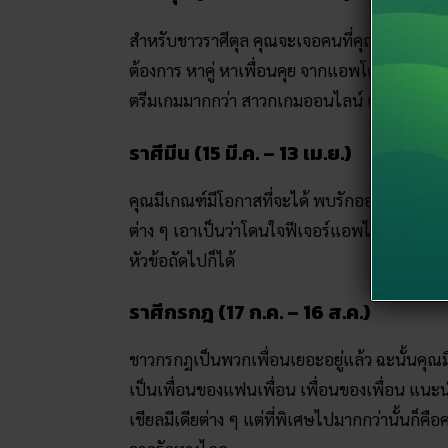
สำหรับชาวราศีตุล คุณจะเจอคนที่คุณตามหามาเน
ต้องการ หาคู่ หาเพื่อนคุย จากแอพโดยตรง แต
ตรีมเกมมากกว่า สาวกเกมออนไลน์ เกมเมอร์ทั้ง
ราศีมีน (15 มี.ค. – 13 เม.ย.)
คุณมีเกณฑ์มีโอกาสที่จะได้ พบรักออนไลน์ มากท
ต่าง ๆ เอาเป็นว่าโดนใจฟีเจอร์แอพไหนก็เลือกแอ
หัวข้อถัดไปก็ได้
ราศีกรกฎ (17 ก.ค. – 16 ส.ค.)
ชาวกรกฎเป็นพวกเพื่อนเยอะอยู่แล้ว ฉะนั้นคุ
เป็นเพื่อนของแฟนเพื่อน เพื่อนของเพื่อน แนะนำใ
เชียลมีเดียต่าง ๆ แต่ที่พิเศษไปมากกว่านั้นก็คือค