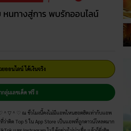
ย หนทางสู่การ พบรักออนไลน์
ยออนไลน์ ได้เงินจริง
ากลุ่มเลขเด็ด ฟรี !!
♡＾▽＾♡ ณ ชั่วโมงนี้คงไม่มีแอพไหนฮอตฮิตเท่ากับแอพ
ดที่ว่าติด Top 5 ใน App Store เป็นแอพที่ถูกดาวน์โหลดมาก
kTok และ Instragram ไปได้อย่างไม่น่าเชื่อ แล้วก็ยิ่งฮิต