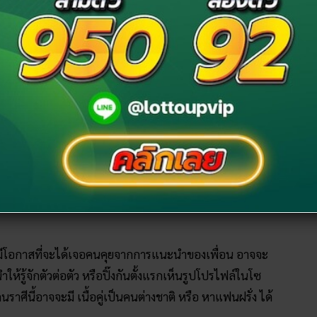
ิ่นนานในโลกออนไลน์ แต่ไม่เชิงว่ามาจากการที่คุณ
่เขาจะมาปรากฎในรูปแบบของ เพื่อนเล่นเกม เป็นแนวการส
หลาย เตรียมตัวเอาไว้เลย
ี่สุด คุณจะได้คนที่คุยถูกคอจาก แอพหาคู่ แอพหาเพื่อนคุย
พนั้นได้เลย หรือดูตัวเลือกจาก 5 แอพที่เราจะเอ่ยถึงใน
ณมีโอกาสที่จะได้เจอคนคุยจากการแนะนำของเพื่อน อาจจะ
ห้รู้จักตัวต่อตัว หรือปิ๊งกันตั้งแรกเห็นรูปโปรไฟล์ในโซ
นราศีนี้อาจจะมี เนื้อคู่เป็นคนต่างชาติ หรือ หาแฟนฝรั่ง ได้