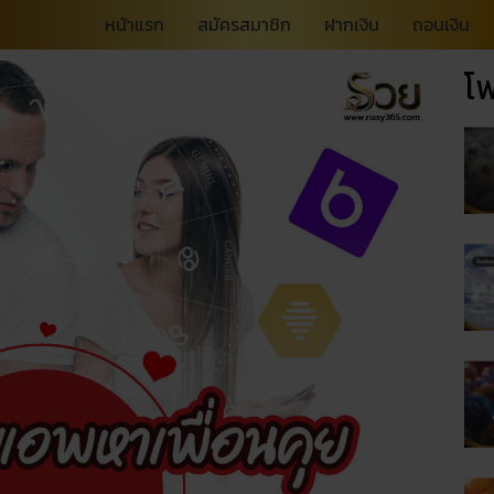
หน้าแรก
สมัครสมาชิก
ฝากเงิน
ถอนเงิน
โพ