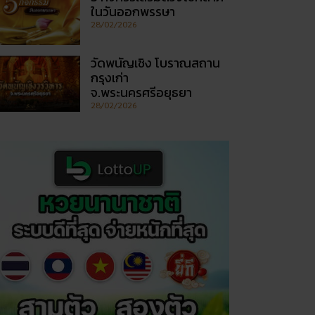
ในวันออกพรรษา
28/02/2026
วัดพนัญเชิง โบราณสถาน
กรุงเก่า
จ.พระนครศรีอยุธยา
28/02/2026