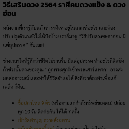
ช่วงเวลาใดที่รู้สึกว่าชีวิตไม่ราบรื่น มีแต่อุปสรรค ทำอะไรก็ติดขัด
ถ้าช่วงนั้นดวงของคุณ “ถูกพระศุกร์เข้าพระเสาร์แทรก” อาจส่ง
ผลต่ออารมณ์ และทำให้ชีวิตย่ำแย่ได้ สิ่งที่เราต้องทำเพื่อแก้
เคล็ด ก็คือ…
ซื้อปลาไหล 9 ตัว
(หรือตามแก่กำลังทรัพย์ของตน) ปล่อย
ทุก 10 วัน ติดต่อกัน ให้ได้ 7 ครั้ง
เข้าวัดทำบุญ ถวายสังฆทาน
หมั่นบริจาคหนี้สงฆ์
ด้วยการช่วยค่าน้ำ ค่าไฟวัด
หมั่นนั่งสมาธิ นั่งกรรมฐานตามวันเกิด
เพื่อช่วยแก้ไขข้อ
บกพร่องของตัวเอง
คิดดี ทำดี
มีจิตใจยิ้มแย้มเบิกบาน!
ปรับเปลี่ยนตัวเองด้วย 9 สิ่งที่ต้องทำตอนปีใหม่ 2564
แล้วชีวิตจะดีขึ้น!