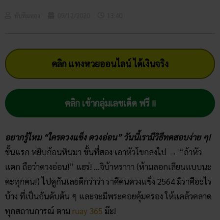
ทับทิมทอง
09/12/2020
13:40
คลิก แทงหวยออนไลน์ ได้เงินจริง
คลิก เข้ากลุ่มเลขเด็ด ฟรี !!
อยากรู้ไหม “ใครดวงแข็ง ดวงอ่อน” วันนี้เรามีวิธีทดสอบง่าย ๆ!
ขั้นแรก หยิบก้อนหินมา ขั้นที่สอง เอาหัวโขกลงไป → “ถ้าหัว
แตก ถือว่าดวงอ่อน!” แฮร่! …จิบ้าหราาา (ห้ามลอกเลียนแบบนะ
คะทุกคน!) ไปดูกันเลยดีกว่าว่า ราศีคนดวงแข็ง 2564 มีราศีอะไร
บ้าง ที่เป็นอันดับต้น ๆ และจะมีพระคอยคุ้มครอง ให้แคล้วคลาด
ทุกสถานการณ์ ตาม
ruay 365
ม๊ะ!