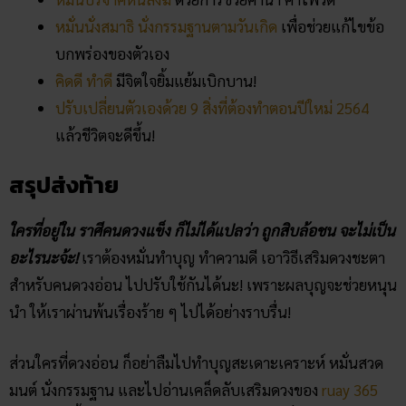
สรุปส่งท้าย
ใครที่อยู่ใน ราศีคนดวงแข็ง ก็ไม่ได้แปลว่า ถูกสิบล้อชน จะไม่เป็น
อะไรนะจ้ะ!
เราต้องหมั่นทำบุญ ทำความดี เอาวิธีเสริมดวงชะตา
สำหรับคนดวงอ่อน ไปปรับใช้กันได้นะ! เพราะผลบุญจะช่วยหนุน
นำ ให้เราผ่านพ้นเรื่องร้าย ๆ ไปได้อย่างราบรื่น!
ส่วนใครที่ดวงอ่อน ก็อย่าลืมไปทำบุญสะเดาะเคราะห์ หมั่นสวด
มนต์ นั่งกรรมฐาน และไปอ่านเคล็ดลับเสริมดวงของ
ruay 365
ได้ข้างล่างนี้เลย เรารวบรวมบทความยอดนิยม ที่จะช่วยให้คุณ
เปลี่ยนแปลงตัวเอง เป็นเวอร์ชั่นที่ดีที่สุด มาให้แล้ว! คลิกไปอ่าน
กันเลยจ้า ใครอ่านครบก็ดีกับตัวเอง!
บทความ
ruay
ช่วยเสริมดวง 2564
วิธีฝึก กรรมฐานตามวันเกิด สร้างสมาธิเพิ่มพลังปัญญา