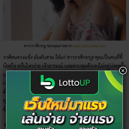
ดาราราศีกรกฏ ขอบคุณภาพจาก
www.posttoday.com
ราศีคนดวงแข็ง อันดับสาม ได้แก่ ชาวราศีกรกฎ!
คุณเป็นคนที่ขี้
น้อยใจ หวั่นไหวง่าย เจ้าอารมณ์ และควบคุมตัวเองไม่อยู่บ่อยครั้ง
×
แต่ จุดเด่นของราศีกรกฎ ก็คือ เป็นคนที่อ่อนหวาน น่ารัก ช่าง
เอาใจใส่ เก่งงานบ้านงานเรือน ยืนหยัดและต่อสู้ปัญหาต่าง ๆ ได้
ด้วยตัวเอง จึงทำให้ไปไหนก็จะไม่ลำบาก สามารถเอาตัวเองรอด
ทุกสถานการณ์ จึงจัดว่าเป็นคนดวงแข็ง ที่มีพญานาคคอย
คุ้มครอง ให้แคล้วคลาดปลอดภัยอยู่เสมอ!
อันดับ 2 ราศีสิงห์ (17 ส.ค. – 16 ก.ย.)