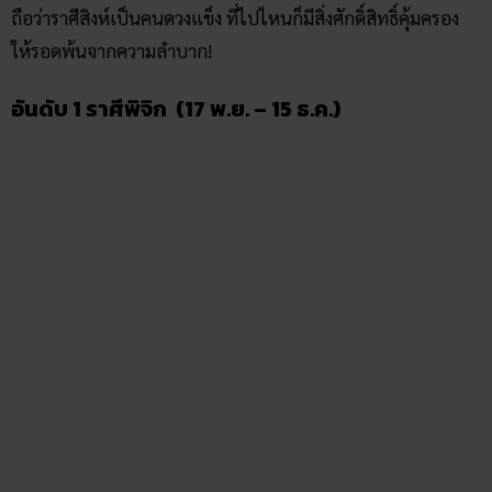
ถือว่าราศีสิงห์เป็นคนดวงแข็ง ที่ไปไหนก็มีสิ่งศักดิ์สิทธิ์คุ้มครอง
ให้รอดพ้นจากความลำบาก!
อันดับ 1 ราศีพิจิก (17 พ.ย. – 15 ธ.ค.)
ดาราราศีพิจิก ขอบคุณภาพจาก
www.thairath.co.th
ราศีคนดวงแข็งที่สุด อันดับหนึ่ง ก็คือ ชาวราศีพิจิก!
คุณเป็นคนที่