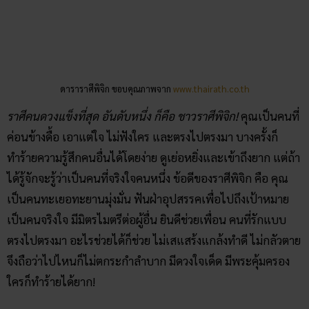
ค่อนข้างดื้อ เอาแต่ใจ ไม่ฟังใคร และตรงไปตรงมา บางครั้งก็
ทำร้ายความรู้สึกคนอื่นได้โดยง่าย ดูเย่อหยิ่งและเข้าถึงยาก แต่ถ้า
ได้รู้จักจะรู้ว่าเป็นคนที่จริงใจคนหนึ่ง ข้อดีของราศีพิจิก คือ คุณ
เป็นคนทะเยอทะยานมุ่งมั่น ฟันฝ่าอุปสรรคเพื่อไปถึงเป้าหมาย
เป็นคนจริงใจ มีมิตรไมตรีต่อผู้อื่น ยินดีช่วยเพื่อน คนที่รักแบบ
ตรงไปตรงมา อะไรช่วยได้ก็ช่วย ไม่เสแสร้งแกล้งทำดี ไม่กลัวตาย
จึงถือว่าไปไหนก็ไม่ตกระกำลำบาก มีดวงใจเด็ด มีพระคุ้มครอง
ใครก็ทำร้ายได้ยาก!
วิธีเสริมดวง 2564 ราศีคนดวงแข็ง & ดวง
อ่อน
หลังจากที่เรารู้กันแล้วว่า ราศีเราอยู่ในเกณฑ์อะไร และต้อง
ปรับปรุงตัวเองยังไงให้ปังบ้าง! เราก็มาดู “วิธีปรับดวงชะตาอ่อน มี
แต่อุปสรรค” กันเลย!