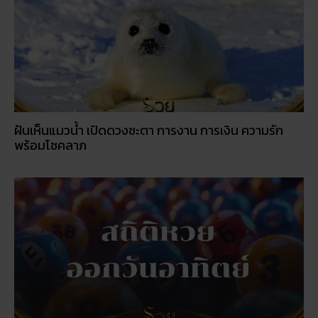
พร้อมโชคลาภ
สถิติหวยออกวันอาทิตย์ ตรวจหวยทุกงวด ค้นหาเลขเด็ด
ประจำวัน