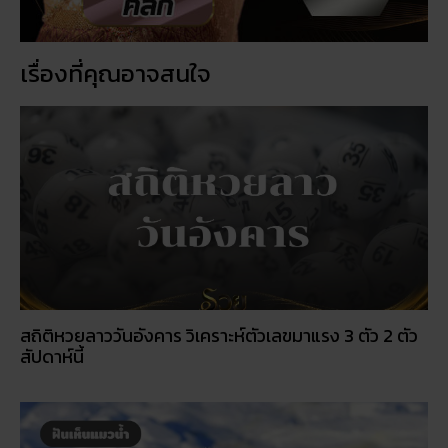
สถิติหวยลาววันอังคาร วิเคราะห์ตัวเลขมาแรง 3 ตัว 2 ตัว
สัปดาห์นี้
ฝันเห็นแมวน้ำ เปิดดวงชะตา การงาน การเงิน ความรัก