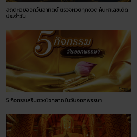
5 กิจกรรเสริมดวงโชคลาภ ในวันออกพรรษา
วัดพนัญเชิง โบราณสถานกรุงเก่า จ.พระนครศรีอยุธยา