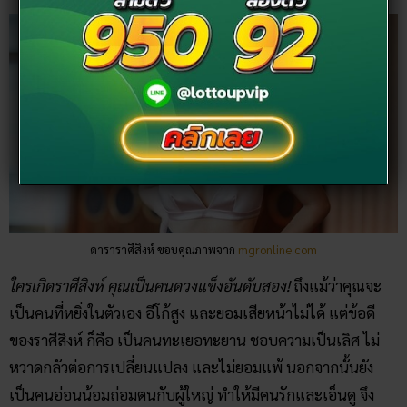
ดาราราศีสิงห์ ขอบคุณภาพจาก
mgronline.com
ใครเกิดราศีสิงห์ คุณเป็นคนดวงแข็งอันดับสอง!
ถึงแม้ว่าคุณจะ
เป็นคนที่หยิ่งในตัวเอง อีโก้สูง และยอมเสียหน้าไม่ได้ แต่ข้อดี
ของราศีสิงห์ ก็คือ เป็นคนทะเยอทะยาน ชอบความเป็นเลิศ ไม่
หวาดกลัวต่อการเปลี่ยนแปลง และไม่ยอมแพ้ นอกจากนั้นยัง
เป็นคนอ่อนน้อมถ่อมตนกับผู้ใหญ่ ทำให้มีคนรักและเอ็นดู จึง