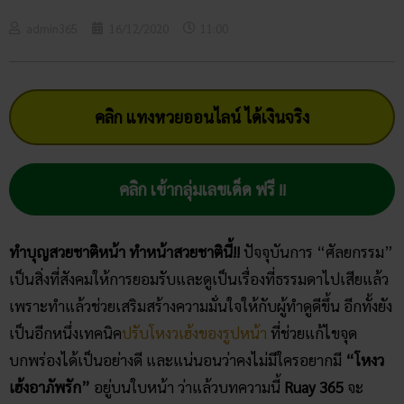
admin365
16/12/2020
11:00
คลิก แทงหวยออนไลน์ ได้เงินจริง
คลิก เข้ากลุ่มเลขเด็ด ฟรี !!
ทำบุญสวยชาติหน้า ทำหน้าสวยชาตินี้!!
ปัจจุบันการ “ศัลยกรรม”
เป็นสิ่งที่สังคมให้การยอมรับและดูเป็นเรื่องที่ธรรมดาไปเสียแล้ว
เพราะทำแล้วช่วยเสริมสร้างความมั่นใจให้กับผู้ทำดูดีขึ้น อีกทั้งยัง
เป็นอีกหนึ่งเทคนิค
ปรับโหงวเฮ้งของรูปหน้า
ที่ช่วยแก้ไขจุด
บกพร่องได้เป็นอย่างดี และแน่นอนว่าคงไม่มีใครอยากมี
“โหงว
เฮ้ง​อาภัพ​รัก”
อยู่บนใบหน้า ว่าแล้วบทความนี้
Ruay 365
จะ