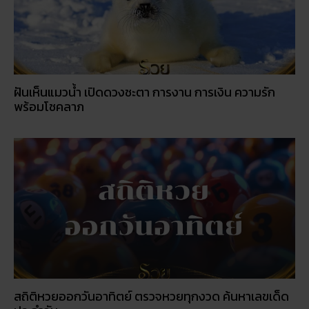
ฝันเห็นแมวน้ำ เปิดดวงชะตา การงาน การเงิน ความรัก
พร้อมโชคลาภ
สถิติหวยออกวันอาทิตย์ ตรวจหวยทุกงวด ค้นหาเลขเด็ด