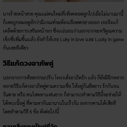
นางร้ายหน้าสวย คุณแม่คนใหม่ที่เพิ่งคลอดลูกไปเมื่อไม่นานมานี้
ก็เคยถูกหมอดูทักว่ามีเกณฑ์จะต้องเลือดตกยางออก เธอจึงแก้
เคล็ดด้วยการเสริมหน้าอก ซึ่งแน่นอนว่านอกจากจะทวีคูณความ
เซ็กซี่เพิ่มขึ้นแล้ว ยังทำให้เธอ Luky in love และ Lucky in game
กันเลยทีเดียว
วิธีแก้ดวงอาภัพคู่
นอกจากการศัลยกรรมปรับ โหงวเฮ้ง​อาภัพ​รัก แล้ว ก็ยังมีอีกหลาก
หลายวิธีแก้ดวงอาภัพคู่ตามความเชื่อ ให้อยู่กันยืดยาว รักกันจน
วันตาย หรือ คนโสดหาแฟนยาก ก็สามารถทำตามวิธีนี้จะช่วยให้
ได้พบเนื้อคู่ ที่ตามหากันมานานในเร็ววัน ลงจากคานได้เสียที
โดยทำตามวิธี 6 ข้อ ดังต่อไปนี้
ถวายสิ่งของเป็นคู่ที่วัด