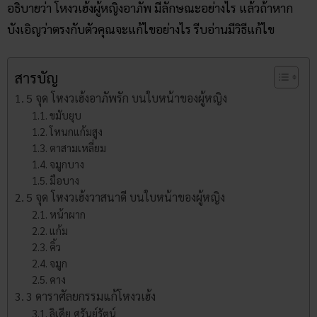
อธิบายว่า โหงวเฮ้งผู้หญิงอาภัพ มีลักษณะอย่างไร แล้วถ้าหาก
บังเอิญว่าตรงกับตัวคุณจะแก้ไขอย่างไร รีบอ่านมีวิธีแก้ไข
สารบัญ
5 จุด โหงวเฮ้ง​อาภัพ​รัก บนใบหน้าของผู้หญิง
ขมับยุบ
โหนกแก้มสูง
ตาสามเหลี่ยม
จมูกบาง
มือบาง
5 จุด โหงวเฮ้งวาสนาดี บนใบหน้าของผู้หญิง
หน้าผาก
แก้ม
คิ้ว
จมูก
คาง
3 ดาราศัลยกรรมแก้โหงวเฮ้ง
ลิเดีย ศรันย์รัตน์