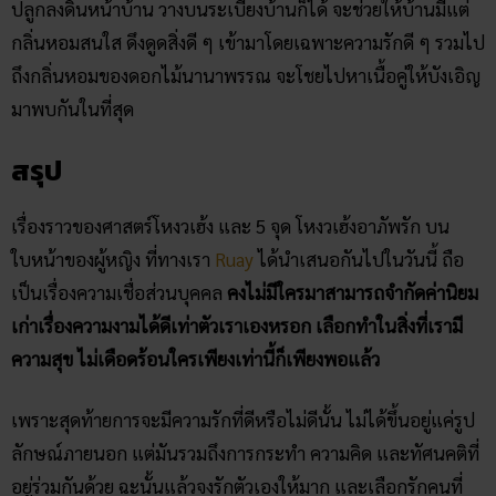
ปลูกลงดินหน้าบ้าน วางบนระเบียงบ้านก็ได้ จะช่วยให้บ้านมีแต่
กลิ่นหอมสนใส ดึงดูดสิ่งดี ๆ เข้ามาโดยเฉพาะความรักดี ๆ รวมไป
ถึงกลิ่นหอมของดอกไม้นานาพรรณ จะโชยไปหาเนื้อคู่ให้บังเอิญ
มาพบกันในที่สุด
สรุป
เรื่องราวของศาสตร์โหงวเฮ้ง และ 5 จุด โหงวเฮ้ง​อาภัพ​รัก บน
ใบหน้าของผู้หญิง ที่ทางเรา
Ruay
ได้นำเสนอกันไปในวันนี้ ถือ
เป็นเรื่องความเชื่อส่วนบุคคล
คงไม่มีใครมาสามารถจำกัดค่านิยม
เก่าเรื่องความงามได้ดีเท่าตัวเราเองหรอก เลือกทำในสิ่งที่เรามี
ความสุข ไม่เดือดร้อนใครเพียงเท่านี้ก็เพียงพอแล้ว
เพราะสุดท้ายการจะมีความรักที่ดีหรือไม่ดีนั้น ไม่ได้ขึ้นอยู่แค่รูป
ลักษณ์ภายนอก แต่มันรวมถึงการกระทำ ความคิด และทัศนคติที่
อยู่ร่วมกันด้วย ฉะนั้นแล้วจงรักตัวเองให้มาก และเลือกรักคนที่