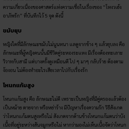
ความเกี่ยวเนื่องของศาสตร์แห่งความเชื่อในเรื่องของ “โหงวเฮ้ง​
อาภัพ​รัก” ที่บันทึกไว้ 5 จุด ดังนี้
ขมับยุบ
หญิงใดที่มีลักษณะขมับไม่นูนหนา แลดูจากข้าง ๆ แล้วยุบลง คือ
ลักษณะที่ผู้หญิงคนนั้นมีชีวิตคู่ระหองระแหง มีเรื่องต้องทะเลาะ
วิวาทกับสามี แต่บางครั้งดูเหมือนดี ไป ๆ มาๆ กลับร้าย ต้องตาม
ง้องอน ไม่ต้องทำอะไรเสียเวลาไปกับเรื่องรัก
โหนกแก้มสูง
โหนกแก้มสูง คือ ลักษณะไม่ดี เพราะเป็นหญิงที่มีคู่ครองแล้วต้อง
เป็นหม้าย ตายจาก หรือหย่าร้าง มีปัญหาเรื่องความรัก วิธีสังเกต
ว่าโหนกแก้มตนสูงหรือไม่ สังเกตจากด้านข้างโหนกแก้มตนว่าบัง
เนื้อที่อยู่ระหว่างสันจมูกหรือไม่ หากว่ามองไม่เห็นเนื้อจัดว่าโหนก