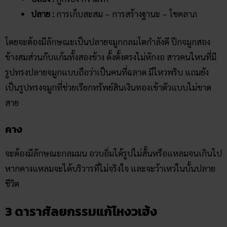
ปลาย :
การเก็บสะสม – การสร้างฐานะ – โชคลาภ
โดยจะต้องมีลักษณะเป็นปลายจมูกกลมโตกำลังดี ปีกจมูกสอง
ข้างสมส่วนกับแก้มทั้งสองข้าง ดั้ง​ตั้ง​ตรง​ไม่​หัก​งอ สาวคนไหนที่มี
รูปทรงปลายจมูกแบบถือว่าเป็นคนที่ฉลาด มีไหวพริบ แถมยัง
เป็นรูปทรงจมูกที่ช่วยเรียกทรัพย์สินเงินทองเข้าตัวแบบไม่ขาด
สาย
คาง
จะต้องมีลักษณะกลมมน อวบอิ่มได้รูปไม่สั้นหรือแหลมจนเกินไป
หากคางแหลมจะได้บริวารที่ไม่จริงใจ และจะว้าเหว่ในบั้นปลาย
ชีวิต
3 ดาราศัลยกรรมแก้โหงวเฮ้ง