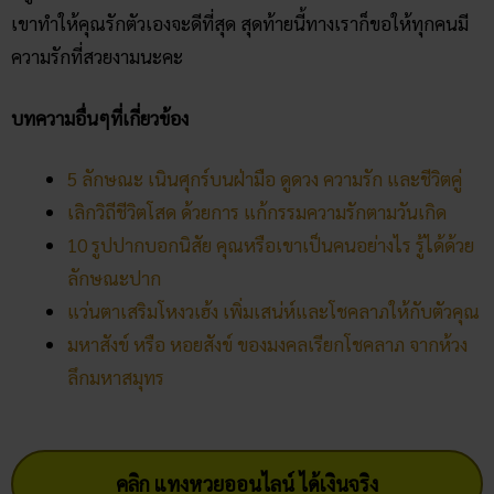
เขาทำให้คุณรักตัวเองจะดีที่สุด สุดท้ายนี้ทางเราก็ขอให้ทุกคนมี
ความรักที่สวยงามนะคะ
บทความอื่นๆที่เกี่ยวข้อง
5 ลักษณะ เนินศุกร์บนฝ่ามือ ดูดวง ความรัก และชีวิตคู่
เลิกวิถีชีวิตโสด ด้วยการ แก้กรรมความรักตามวันเกิด
10 รูปปากบอกนิสัย คุณหรือเขาเป็นคนอย่างไร รู้ได้ด้วย
ลักษณะปาก
แว่นตาเสริมโหงวเฮ้ง เพิ่มเสน่ห์และโชคลาภให้กับตัวคุณ
มหาสังข์ หรือ หอยสังข์ ของมงคลเรียกโชคลาภ จากห้วง
ลึกมหาสมุทร
คลิก แทงหวยออนไลน์ ได้เงินจริง