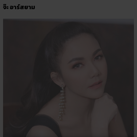
จ๊ะ อาร์สยาม