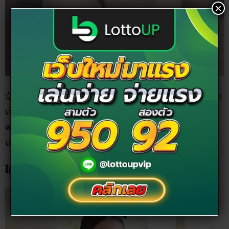
×
นักร้องสาวลุกทุ่งสุดเซ็กซี่ ที่ตัดสินใจด้วยทำตาสองชั้น เพราะเธอ
เป็นคนตาตก ทำโดนทักว่าโหงวเฮ้งไม่ดี ซึ่งหลังจากที่เธอทำนั้น
ดวงเธอก็ปังขึ้นเรื่อย ๆ ซิงเกิ้ลไหนออกมาก็ เปรี้ยงปร้างติดหู ชื่อ
เสียงโด่งดัง มีงานจ้างไม่เว้นแต่ละวัน
ใหม่ สุคนธวา