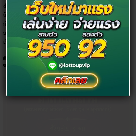
สำหรับใครที่อยากจะเสริมดวงการเงินให้ปังยิ่งขึ้น นอกจากเคล็ด
ลับการเก็บเงินขวัญถุง และฤกษ์ใส่เงินขวัญถุงตามวันเกิดแล้ว
ก่อนที่เราจะนำเงินเข้ากระเป๋าสตางค์ควรสร้างสติปัญญาและ
สมาธิ ด้วยการสวดมนต์อธิษฐาน ตาม
“คาถาเรียกทรัพย์”
เพื่อ
เรียกโชคลาภ ค้าขายร่ำรวย เงินทองไหลมา ดังต่อไปนี้
คาถาเงินล้าน (หลวงพ่อฤาษีลิงดำ วัดท่าซุง
จ.อุทัยธานี)