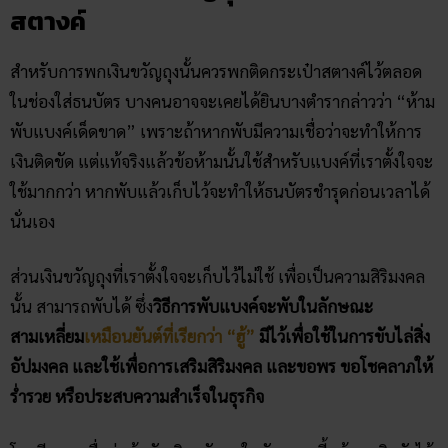
สตางค์
สำหรับการพกเงินขวัญถุงนั้นควรพกติดกระเป๋าสตางค์ไว้ตลอด
ในช่องใส่ธนบัตร บางคนอาจจะเคยได้ยินบางตำรากล่าวว่า “ห้าม
พับแบงค์เด็ดขาด” เพราะถ้าหากพับมีความเชื่อว่าจะทำให้การ
เงินติดขัด แต่แท้จริงแล้วข้อห้ามนั้นใช้สำหรับแบงค์ที่เราตั้งใจจะ
ใช้มากกว่า หากพับแล้วเก็บไว้จะทำให้ธนบัตรชำรุดก่อนเวลาได้
นั่นเอง
ส่วนเงินขวัญถุงที่เราตั้งใจจะเก็บไว้ไม่ใช้ เพื่อเป็นความสิริมงคล
นั้น สามารถพับได้ ซึ่ง
วิธีการพับแบงค์จะพับในลักษณะ
สามเหลี่ยม
เหมือนยันต์ที่เรียกว่า “ฮู้”
มีไว้เพื่อใช้ในการขับไล่สิ่ง
อัปมงคล และใช้เพื่อการเสริมสิริมงคล และขอพร ขอโชคลาภให้
ร่ำรวย หรือประสบความสำเร็จในธุรกิจ