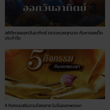
สถิติหวยออกวันอาทิตย์ ตรวจหวยทุกงวด ค้นหาเลขเด็ด
ประจำวัน
5 กิจกรรเสริมดวงโชคลาภ ในวันออกพรรษา