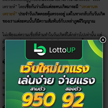
เคราะห์” โดย
เชื่อกันว่าเมื่อแต่ละคนเกิดมาจะมี
“เทวดานพ
เคราะห์”
ประจำวันเกิดคอยคุ้มครองอยู่ แต่ในทางกลับกันวันเกิด
ของเราแต่ละคนนั้นก็มีความสัมพันธ์กับเหล่าภูตผีวิญญาณ
ไม่เพียงแค่ความเชื่อที่ห้ามทำในวันเกิดที่ได้กล่าวไปเท่านั้น แต่
×
ยังมีความเชื่อในเรื่องของ
“ข้อห้ามโบราณของคนทั้ง 7 วันเกิด”
ที่เชื่อกันว่าอย่าทำเด็ดขาด เพราะความซวยอาจมาเยือนได้ ดังนี้
ผู้ที่เกิดวันอาทิตย์
คนเกิดวันอาทิตย์เป็นผู้มีจิตทิพย์
ควรหลีกเลี่ยงที่จะใกล้ชิดกับ
หญิงตั้งครรภ์
ในสภาพที่คุณอ่อนแอ เพราะอาจทำให้คุณเห็นบาง
อย่างที่ไม่สามารถอธิบายได้ และอย่าให้ผู้หญิงตบหัว จะทำให้
พลังที่คุ้มครองคุณเสื่อม
ผู้ที่เกิดวันจันทร์