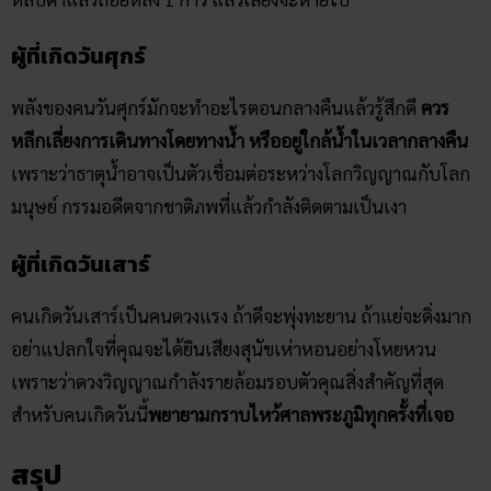
ผู้ที่เกิดวันศุกร์
พลังของคนวันศุกร์มักจะทำอะไรตอนกลางคืนแล้วรู้สึกดี
ควร
หลีกเลี่ยงการเดินทางโดยทางน้ำ หรืออยู่ใกล้น้ำในเวลากลางคืน
เพราะว่าธาตุน้ำอาจเป็นตัวเชื่อมต่อระหว่างโลกวิญญาณกับโลก
มนุษย์ กรรมอดีตจากชาติภพที่แล้วกำลังติดตามเป็นเงา
ผู้ที่เกิดวันเสาร์
คนเกิดวันเสาร์เป็นคนดวงแรง ถ้าดีจะพุ่งทะยาน ถ้าแย่จะดิ่งมาก
อย่าแปลกใจที่คุณจะได้ยินเสียงสุนัขเห่าหอนอย่างโหยหวน
เพราะว่าดวงวิญญาณกำลังรายล้อมรอบตัวคุณสิ่งสำคัญที่สุด
สำหรับคนเกิดวันนี้
พยายามกราบไหว้ศาลพระภูมิทุกครั้งที่เจอ
สรุป