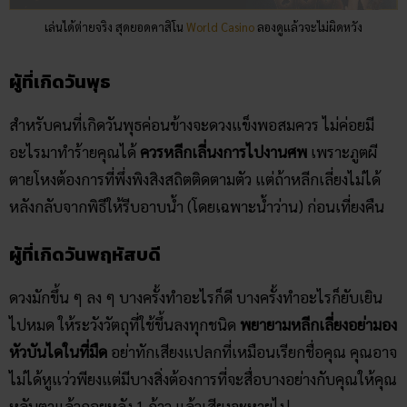
เล่นได้ต่ายจริง สุดยอดคาสิโน
World Casino
ลองดูแล้วจะไม่ผิดหวัง
ผู้ที่เกิดวันพุธ
สำหรับคนที่เกิดวันพุธค่อนข้างจะดวงแข็งพอสมควร ไม่ค่อยมี
อะไรมาทำร้ายคุณได้
ควรหลีกเลี่นงการไปงานศพ
เพราะภูตผี
ตายโหงต้องการที่พึ่งพิงสิงสถิตติดตามตัว แต่ถ้าหลีกเลี่ยงไม่ได้
หลังกลับจากพิธีให้รีบอาบน้ำ (โดยเฉพาะน้ำว่าน) ก่อนเที่ยงคืน
ผู้ที่เกิดวันพฤหัสบดี
ดวงมักขึ้น ๆ ลง ๆ บางครั้งทำอะไรก็ดี บางครั้งทำอะไรก็ยับเยิน
ไปหมด ให้ระวังวัตถุที่ใช้ขึ้นลงทุกชนิด
พยายามหลีกเลี่ยงอย่ามอง
หัวบันไดในที่มืด
อย่าทักเสียงแปลกที่เหมือนเรียกชื่อคุณ คุณอาจ
ไม่ได้หูแว่วพียงแต่มีบางสิ่งต้องการที่จะสื่อบางอย่างกับคุณให้คุณ
หลับตาแล้วถอยหลัง 1 ก้าว แล้วเสียงจะหายไป