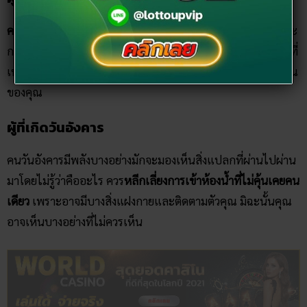
ควรหลีกเลี่ยงหรือห่างไกลการมองสะท้อนของกระจก
โดยเฉพาะ
กระจกร้าวตั้งแต่หลังเที่ยงคืนเป็นต้นไป และอย่าทักเสียงแปลกที่
เหมือนเสียงเรียกร้อง เพราะนั่นอาจจะเป็นเสียงทวงถามวิญญาณ
ของคุณ
ผู้ที่เกิดวันอังคาร
คนวันอังคารมีพลังบางอย่างมักจะมองเห็นสิ่งแปลกที่ผ่านไปผ่าน
มาโดยไม่รู้ว่าคืออะไร ควร
หลีกเลี่ยงการเข้าห้องน้ำที่ไม่คุ้นเคยคน
เดียว
เพราะอาจมีบางสิ่งแฝงกายและติดตามตัวคุณ มิฉะนั้นคุณ
อาจเห็นบางอย่างที่ไม่ควรเห็น