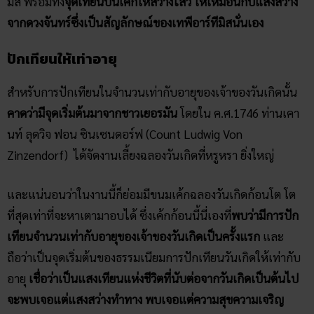
มิส พร้อมทั้ง
จุดเทียนบนเค้กให้สว่างไสว ให้เหมือนกับแสงสว่าง
จากดวงจันทร์ซึ่งเป็นสัญลักษณ์ของเทพีอาร์ทีมิสนั่นเอง
ปักเทียนให้เท่าอายุ
สำหรับการปักเทียนในจำนวนเท่ากับอายุของเจ้าของวันเกิดนั้น
คาดว่ามีจุดเริ่มต้นมาจากชาวเยอรมัน
โดยใน ค.ศ.1746 ท่านเคา
นท์ ลุดวิจ ฟอน ซินเซนดอร์ฟ (Count Ludwig Von
Zinzendorf) ได้จัดงานเลี้ยงฉลองวันเกิดที่หรูหรา ยิ่งใหญ่
และแน่นอนว่าในงานนี้ก็ย่อมมีขนมเค้กฉลองวันเกิดก้อนโต โต
ที่สุดเท่าที่จะหาเตามาอบได้ ซึ่งเค้กก้อนนี้นี่เองที่
พบว่ามีการปัก
เทียนจำนวนเท่ากับอายุของเจ้าของวันเกิดเป็นครั้งแรก
และ
ถือว่าเป็นจุดเริ่มต้นของธรรมเนียมการปักเทียนวันเกิดให้เท่ากับ
อายุ
เชื่อว่าเป็นแสงเทียนแห่งชีวิตที่นับต่อจากวันเกิดเป็นต้นไป
จะพบเจอแต่แสงสว่างทำทาง พบเจอแต่ความสุขความเจริญ