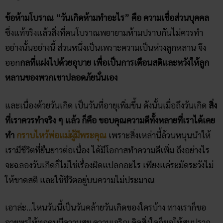
ข้อห้ามโบราณ “วันเกิดห้ามทำอะไร” คือ ความเชื่อส่วนบุคคล
ซึ่งแท้จริงแล้วสิ่งที่คนโบราณพยายามห้ามปราบกันไม่ควรทำ
อย่างนั้นอย่างนี้ ส่วนหนึ่งเป็นเพราะความเป็นห่วงลูกหลาน จึง
ออก
กลที่แฝงไปด้วยอุบาย เพื่อเป็นการเตือนสติและหวังให้ลูก
หลานของพวกเขาปลอดภัยนั่นเอง
และเนื่องด้วยวันเกิด เป็นวันที่อายุเพิ่มขึ้น ดังนั้นเมื่อถึงวันเกิด
สิ่ง
ที่เราควรทำจริง ๆ แล้ว ก็คือ ขอบคุณความดีทั้งหลายที่เราได้เคย
ทำ
กราบไหว้พ่อแม่ผู้มีพระคุณ
เพราะสิ่งเหล่านี้ล้วนหนุนนำให้
เรามีชีวิตที่ยืนยาวต่อเนื่อง ได้มีโอกาสทำความดีเพิ่ม ถึงอย่างไร
จะฉลองวันเกิดก็ไม่ใช่เรื่องผิดแปลกอะไร เพียงแค่ระมัดระวังไม่
ให้ขาดสติ และใช้ชีวิตอยู่บนความไม่ประมาณ
เอาล่ะ…ไหนวันนี้เป็นวันคล้ายวันเกิดของใครบ้าง ทางเราก็ขอ
อวยพรให้ทุกคนมีความสุข ความเจริญ คิดสิ่งใดก็ขอให้สมปราถ