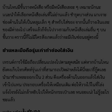
บ้านไหนมีชั้นวางหนังสือ หรือมีหนังสือเยอะ ๆ เหมาะนักนะ
แนะนำให้เลือกหนังสือเล่นที่ไม่อ่านแล้ว ชำรุดบางส่วน มาเจาะ
ช่องด้านในให้เป็นหลุมเล็ก ๆ สำหรับใส่ของ จากนั้นก็วางเงินและ
ของมีค่าลงไป เสร็จแล้วก็จับไปวางรวมกับหนังสือเล่มอื่น ๆ บน
ชั้นวาง คราวนี้ก็ไม่มีใครสังเกตแล้วว่าจะมีเงินซ่อนอยู่ตรงนี้
ชำแหละมือถือรุ่นเก่าทำช่องใส่เงิน
เทรนด์การใช้มือถือเปลี่ยนแปลงไปตามยุคสมัย แต่หากบ้านไหน
ยังคงเก็บโทรศัพท์รุ่นเก่าที่สามารถเปิดฝาหลังได้นี่จะเวรี่กู๊ดเลย
นำมาชำแหละออกเป็น 2 ส่วน ดึงเครื่องด้านในออกแล้วใส่เงิน
เข้าไปแทน ประกอบเครื่องให้เหมือนเดิม ต่อให้วางไว้ในที่โล่ง
แจ้งโจรยังไม่กล้าหยิบไปให้หนักกระเป๋าเลย หนอยแน่! ไม่รู้อะไร
ซะแล้ว