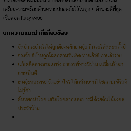
เตรียมความพร้อมด้านความปลอดภัยไว้ในทุก ๆ ด้านจะดีที่สุด
เชื่อแอด Ruay เหอะ
บทความแนะนำที่เกี่ยวข้อง
จัดบ้านอย่างไรให้ถูกต้องหลักฮวงจุ้ย ร่ำรวยได้ตลอดทั้งปี
ฮวงจุ้ย สีบ้านถูกโฉลก​ตามวันเกิด ทาแล้วดี ทาแล้วรวย
แก้เคล็ดทางสามแพร่ง อาถรรพ์ทางผีผ่าน เปลี่ยนร้ายก
ลายเป็นดี
ฮวงจุ้ยห้องพระ จัดอย่างไร? ให้เสริมบารมี โชคลาภ ชีวิตดี
ไม่รู้ตัว
ต้นหยกนำโชค เสริมโชคลาภและบารมี ด้วยต้นไม้มงคล
ประจำบ้าน