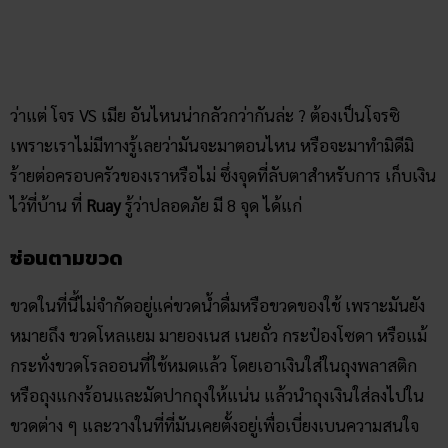
ว่าแต่ โจร VS เมีย อันไหนน่ากลัวกว่ากันล่ะ ? ต้องเป็นโจรซิ
เพราะเราไม่มีทางรู้เลยว่ามันจะมาตอนไหน หรือจะมาทำมิดีมิ
ร้ายต่อครอบครัวของเราหรือไม่ ซึ่งจุดที่ลับตาสำหรับการ เก็บเงิน
ไว้ที่บ้าน ที่
Ruay
รู้ว่าปลอดภัย มี 8 จุด ได้แก่
ซ่อนตามขวด
ขวดในที่นี้ไม่จำกัดอยู่แค่ขวดน้ำดื่มหรือขวดของใช้ เพราะมันยัง
หมายถึง ขวดโหลแยม มายองเนส เนยถั่ว กระป๋องโซดา หรือแม้
กระทั่งขวดโรลออนที่ใช้หมดแล้ว โดยเอาเงินใส่ในถุงพลาสติก
หรือถุงแกงร้อนและมัดปากถุงให้แน่น แล้วนำถุงเงินใส่ลงไปใน
ขวดต่าง ๆ และวางในที่ที่มันเคยตั้งอยู่เพื่อเบี่ยงเบนความสนใจ