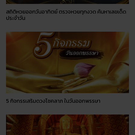
สถิติหวยออกวันอาทิตย์ ตรวจหวยทุกงวด ค้นหาเลขเด็ด
ประจำวัน
5 กิจกรรเสริมดวงโชคลาภ ในวันออกพรรษา