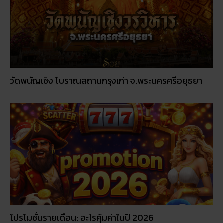
วัดพนัญเชิง โบราณสถานกรุงเก่า จ.พระนครศรีอยุธยา
โปรโมชั่นรายเดือน: อะไรคุ้มค่าในปี 2026