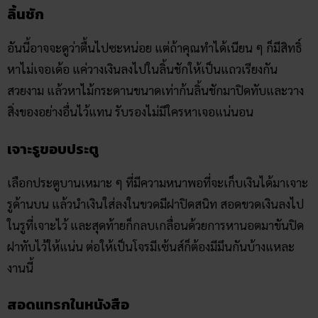
ลิ้นชัก
อันนี้อาจจะดูว่าตื้นไปซะหน่อย แต่ถ้าคุณทำได้เนียน ๆ ก็มีสิทธิ์
หาไม่เจอเด้อ แค่วางเงินลงไปในลิ้นชักให้เป็นแถวเรียงกัน
สวยงาม แล้วหาไม้กระดานขนาดเท่าก้นลิ้นชักมาปิดทับและวาง
สิ่งของอย่างอื่นไว้แทน รับรองไม่มีใครหาเจอแน่นอน
เจาะรูขอบประตู
เลือกประตูบานเหมาะ ๆ ที่มีความหนาพอที่จะเก็บเงินได้มาเจาะ
รูด้านบน แล้วนำเงินใส่ลงในขวดมีฝาปิดสนิท สอดขวดเงินลงไป
ในรูที่เจาะไว้ และสุดท้ายก็กลบเกลื่อนด้วยการหานอตมาขันปิด
ฝาทับไว้ให้แน่น ต่อให้เป็นโจรมีเซ้นส์ก็ต้องมีมึนกันบ้างแหละ
งานนี้
สอดแทรกในหนังสือ