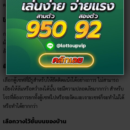
คาดถึงว่ามีของมีค่าอยู่
ไม่วางให้เด่น
การตั้งวางตู้เซฟไม่ควรที่จะวางเปลือย ๆ ไว้ให้เห็นได้ง่าย ควรหา
ผ้ามาคลุมเอาไว้หรือหาสิ่งของมาวางเพื่อบังตู้เซฟไว้ด้วย เก็บให้
ลับตาและมิดชิดมากที่สุดก็จะปลอดภัยมากที่สุด
ยึดตู้เซฟติดถาวรกับผนัง
เลือกตู้เซฟที่มีรูสำหรับให้ยึดติดผนังได้อย่างถาวร ไม่สามารถ
เอียงให้ล้มหรือคว่ำลงได้นั้น จะมีความปลอดภัยมากกว่า สำหรับ
โจรที่ต้องการยกทั้งตู้เซฟไปหรือจะงัดแงะเจาะเซฟก็จะทำไม่ได้
หรือทำได้ยากกว่า
เลือกวางไว้ชั้นบนของบ้าน