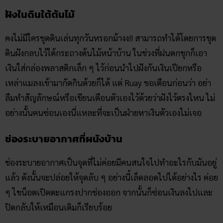
ฝังในดินใต้ต้นไม้
คงไม่มีใครขุดดินเล่นทุกวันหรอกม้างง!! สามารถทำได้โดยการขุด
ดินฝังกลบไว้ใต้กระถางต้นไม้หน้าบ้าน ในช่วงที่ฝนตกชุกก็เอา
เงินใส่กล่องพลาสติกเล็ก ๆ ไว้ก่อนนำไปฝังกันเงินเปียกหรือ
เหล่าแมลงเข้ามากัดกินด้วยก็ได้ แต่ Ruay ขอเตือนก่อนว่า อย่า
ลืมทำสัญลักษณ์หรือเขียนเตือนตัวเองไว้ด้วยว่าฝังไว้ตรงไหน ไม่
อย่างนั้นคนซ่อนเองนี่แหละที่จะเป็นฝ่ายหาเงินตัวเองไม่เจอ
ช่องระบายอากาศที่ผนังบ้าน
ช่องระบายอากาศเป็นจุดที่ไม่ค่อยมีคนสนใจไปทำอะไรกับมันอยู่
แล้ว ดังนั้นจะปล่อยให้จุดลับ ๆ อย่างนี้เล็ดลอดไปได้อย่างไร ค่อย
ๆ ไขน็อตเปิดตะแกรงปากช่องออก จากนั้นก็ซ่อนเงินลงไปและ
ปิดกลับให้เหมือนเดิมก็เรียบร้อย