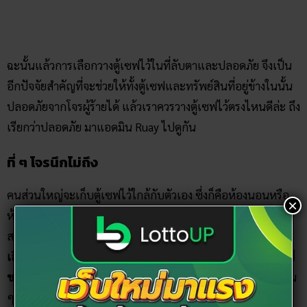
ฉะนั้นแล้วการเลือกวางตู้เซฟไว้ในที่ลับตาและปลอดภัย จึงเป็น
อีกปัจจัยสำคัญที่จะช่วยให้ทั้งตู้เซฟและทรัพย์สินที่อยู่ข้างในนั้น
ปลอดภัยจากโจรผู้ร้ายได้ แล้วเราควรวางตู้เซฟไว้ตรงไหนดีล่ะ ถึง
เรียกว่าปลอดภัย มาแอดมิน Ruay ไปดูกัน
ที่ ๆ โจรนึกไม่ถึง
คนส่วนใหญ่จะเก็บตู้เซฟไว้ใกล้กับตัวเอง ซึ่งก็คือห้องนอนหรือ
×
ห้องเก็บเสื้อผ้า ซึ่งแน่นอนว่าโจรเมื่อเข้ามารื้อค้นของมีค่าก็มาที่
สองห้องนี้ก่อนอย่างแน่นอน
ดังนั้นถ้าต้องการให้ปลอดภัยควร
เลือกวางตู้เซฟไว้ในจุดอื่น ๆ ของบ้านที่คิดว่าโจรไม่น่าจะคิดว่ามี
ของมีค่า
เช่น ห้องเก็บของ ห้องครัว ห้องเก็บเครื่องมือ หรือจุดอื่น
ๆ ที่แต่ละบ้านเห็นว่าสมควร แค่ยึดหลักว่าเป็นที่ ๆ จะไม่มีใคร