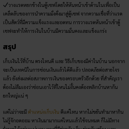
วางแรดหยกข้างในตู้เซฟโดยให้หันหน้าเข้าด้านในเพื่อเป็น
เคล็ดลับของการนำความมั่งคั่งมาสู่ตู้เซฟ จากความเชื่อที่ว่าแรด
เป็นสัตว์ที่มีความแข็งแรงและอดทน การวางแรดหันหน้าเข้าตู้
เซฟจะทำให้การเงินในบ้านมีความมั่นคงและแข็งแกร่ง
สรุป
เก็บเงินไว้ที่บ้าน ตรงไหนดี และ วิธีเก็บ​ของมีค่าในบ้าน นอกจาก
จะเป็นเทคนิในการซ่อนเงินแล้วได้ดีแล้ว ปลอดภัยต่อสายโจร
แล้ว ยังส่งผลต่อสภาพการเงินของครอบครัวอีกด้วย ที่สำคัญเรา
ต้องไม่ลืมเองว่าซ่อนเอาไว้ที่ไหนไม่งั้นคงต้องพลิกบ้านหากัน
ยกใหญ่แน่ ๆ
แต่ไม่ว่าจะมี
ตำแหน่งเก็บเงิน
ดีแค่ไหน หากไม่ขยันทำมาหากิน
ไม่รู้จักอดออม หาเงินมามากแค่ไหนแล้วใช้จนหมด ก็ไม่มีทาง
ร่ำรวยได้อย่างแน่นอน ทางที่ดีช่วยกันเก็บ ช่วยกันสร้าง และ