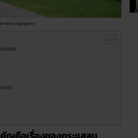
ณภาพจาก ddproperty
งกระแสลม
ภายนอก
 สำคัญคือเรื่องของกระแสลม