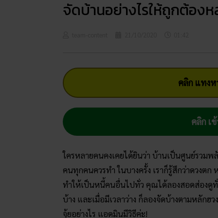
จัดบ้านอย่างไรให้ถูกต้องหล
team-content
21/10/2020
01:42
คลิก แทงหว
คลิก เข้
ใครหลายคนคงเคยได้ยินว่า บ้านเป็นศูนย์รวมพลัง
คนทุกคนควรทำ ในบางครั้ง เราก็รู้สึกว่าดวงตก ห
ทำให้เป็นหนี้คนอื่นไปทั่ว คุณได้ลองสอดส่องดูทั
บ้าง และเมื่อมีเวลาว่าง ก็ลองจัดบ้างตามหลักฮวงจุ้
จุ้ยอย่างไร แอดมินมีวิธีค่ะ!