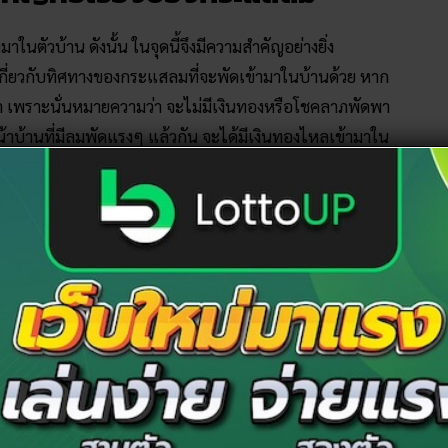
ในตัวบ้าน ดังนั้น ในจุดนี้จึงมีความสำคัญอย่างยิ่ง
กี่ยวกับทิศทางของกระแสลมที่จะพัดเข้ามาในบ้านด้วย หาก
ามา เพราะนั่นหมายความว่า จะไม่มีเงินทองหรือโชคลาภพัดพา
กหน้าบ้านที่มีลมพัดแรงๆ แล้วกัน จะได้มีเงินทองไหลเข้ามาใน
าลมพัดแรงเกินไป ก็จะกลายเป็นว่า เป็นการพัดเงินทองออก
ีสีสันสดใส
ญในการเสริมความเป็นมงคลเข้าบ้าน ถัดมาจากหน้าบ้าน ก็
ื่อว่า ไม่ควรให้ประตูบ้านตรงกัน เพราะจะทำให้เงินทองรั่ว
มินขอแนะนำ “สีเขียว” เลยค่ะ ไม่ว่าจะเป็นเขียวอ่อน เขียว
้ได้หมด เชื่อกันว่า สีเขียว เป็นสีมงคลของการเงิน