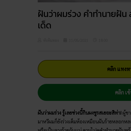
ฝันว่าผมร่วง คำทำนายฝัน 
เด็ด
ทับทิมทอง
11/05/2021
18:00
คลิก แทงหว
คลิก เข้
ฝันว่าผมร่วง รู้เลยช่วงนี้กินผงชูรสเยอะสิท่า!
ผู้ช
มาหวีผมก็ยังร่วงเต็มห้องเหมือนฝันร้ายหลอกหลอน
หรือเป็นลางร้ายกันแน่ ตามไปดูคำทำนายฝันพร