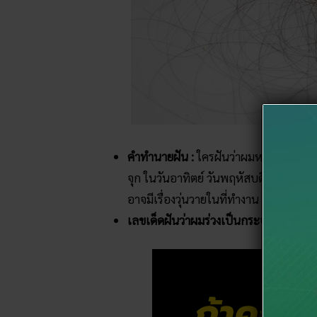
คำทำนายฝัน :
ใครฝันว่าผมหลุดเป็นกระจุ
จุก ในวันอาทิตย์ วันพฤหัสบดี สามารถท
อาจมีเรื่องวุ่นวายในที่ทำงาน หรือคนอา
เลขเด็ดฝันว่าผมร่วงเป็นกระจุก :
22 68 