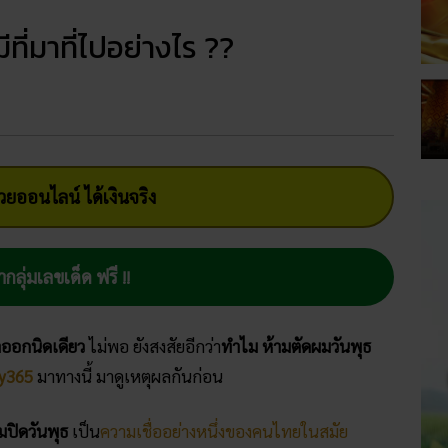
ีที่มาที่ไปอย่างไร ??
ยออนไลน์ ได้เงินจริง
ากลุ่มเลขเด็ด ฟรี !!
าออกนิดเดียว
ไม่พอ ยังสงสัยอีกว่า
ทำไม ห้ามตัดผมวันพุธ
y365
มาทางนี้ มาดูเหตุผลกันก่อน
มปิดวันพุธ
เป็น
ความเชื่ออย่างหนึ่งของคนไทยในสมัย