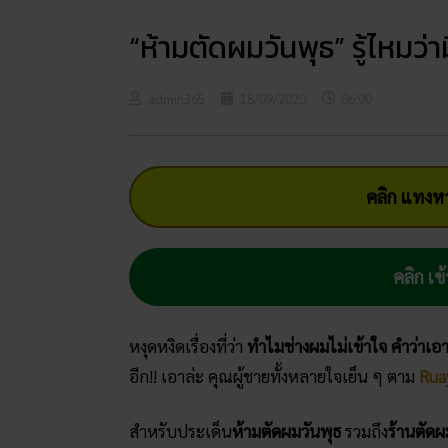
“ห้ามตัดผมวันพุธ” รู้ไหมว่าม
admin365
18/09/2020
06:00
คลิก แทงหว
คลิก เข้
หงุดหงิดเรื่องที่ว่า
ทำไมช่างผมไม่เข้าใจ คำว่าเอ
อีก!! เอาล่ะ คุณผู้ชายทั้งหลายใจเย็น ๆ ตาม
Rua
สำหรับประเด็น
ห้ามตัดผมวันพุธ
รวมถึง
ร้านตัดผ