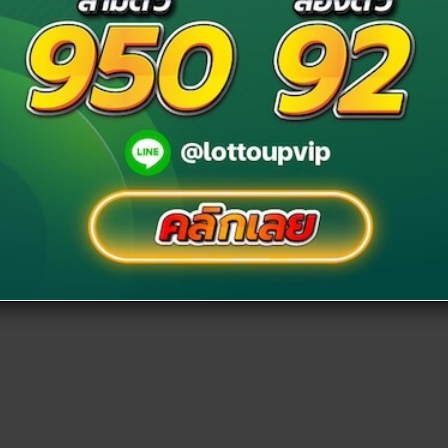
าเป็นเรื่องจริงหรือไม่ อย่างไรนั้นเองก็มี
“ตำราพรหมชาติ”
คหนึ่งที่ปรากฎไว้ในตำราว่า…