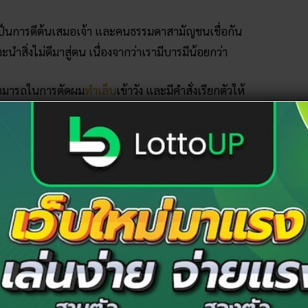
ะเป็นการตีต้นเสมอเจ้า และคนธรรมดาสามัญชนเชื่อกัน
นำสิ่งไม่ดีมาสู่ตน เนื่องจากว่าเรามีบารมีน้อยกว่า
มสามารถในการตัดผม
ทำเล็บ
เข้าวัง และมีคำสั่งเรียกตัวให้
ในวันพุธ
พืชผลต่าง ๆ รวมไปถึงว่าไม่นิยมให้ตัดผม หรือห้ามตัดผม
งผลิตผลต่าง ๆ หรือสิ่งดี ๆ ที่กำลังจะเกิดขึ้นได้
นประหาร
การตัดหัว หรือตัดคอ ซึ่งนิยมทำพิธีกันในวันพุธ คน
นกับการโดนตัดหัว ตัดคอ ประหนึ่งเดียวกับนักโทษประหาร