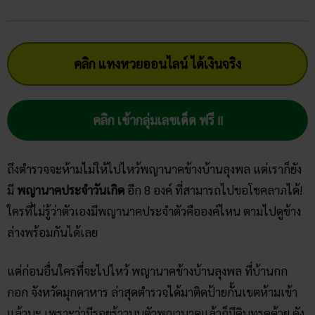
คลิก แทงหวยออนไลน์ ได้เงินจริง
คลิก เข้ากลุ่มเลขเด็ด ฟรี !!
ถึงตำรวจจะห้ามไม่ให้ไปไหว้พญานาคข้างบ้านลุงพล แต่เราก็ยัง
มี
พญานาคประจําวันเกิด
อีก 8 องค์ ที่สามารถไปขอโชคลาภได้!
ใครที่ไม่รู้ว่าตัวเองมีพญานาคประจำตัวคือองค์ไหน ตามไปดูข้าง
ล่างพร้อมกันได้เลย
แต่ก่อนอื่นใครที่จะไปไหว้ พญานาคข้างบ้านลุงพล ที่บ้านกก
กอก จังหวัดมุกดาหาร ล่าสุดตำรวจได้มาติดป้ายกั้นเขตห้ามเข้า
แล้วนะ เพราะว่ามีรอยร้าวบนตัวพญานาคแล้วก็มีดินทรุดด้วย ดัง