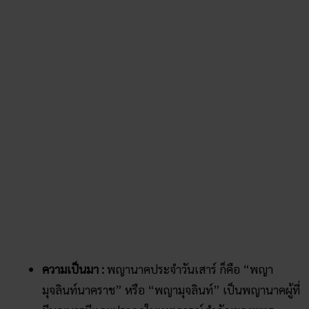
เล่นเกมแทงหวยกันมั้ย หวยออนไลน์ จ่ายสูง สมัครเลย
วันอาทิตย์ – “พญาอนันตนาคราช”