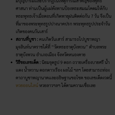
ความเป็นมา :
พญานาคประจําวันอาทิตย์ ก็คือ “พญา
อนันตนาคราช” ท่านเป็นพาหนะคู่บารมีของพระ
นารายณ์ โดยคำว่า “อนันตะ” นั้นแปลว่า “ไร้จุดจบ/ไม่มี
ที่สิ้นสุด” จึงกล่าวได้ว่าท่านเป็นพญานาคที่มีขนาดใหญ่
มาก มีความยาวสามารถพันรอบโลกได้ นอกจากนั้นท่าน
ยังเป็นใหญ่ในเมืองบาดาล และเป็นราชาแห่งนาคทั้งปวง
ในเกษียรสมุทรอีกด้วย ใครไปกราบไหว้ก็จะมีทรัพย์สิน