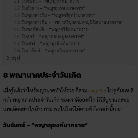
วันจันทร์ – “พญาภุชงค์นาคราช”
วันอังคาร – “พญาสุวรรณนาคราช”
วันพุธกลางวัน – “พญาศรีสุทโธนาคราช”
วันพุธกลางคืน – “พญาศรีมุกดามหามุนีนีลปาลนาคราช”
วันพฤหัสบดี – “พญาศรีสัตตนาคราช”
วันศุกร์ – “พญาทะนะมูลนาคราช“
วันเสาร์ – “พญามุจลินท์นาคราช“
วันอาทิตย์ – “พญาอนันตนาคราช”
สรุป
8 พญานาคประจําวันเกิด
เมื่อรู้แล้วว่าไหว้พญานาคทำให้รวย ก็ตาม
ruay365
ไปดูกันเลยดี
กว่า พญานาคประจำวันเกิด ของเราคือองค์ใด มีวิธีบูชาและขอ
เลขเด็ดอย่างไรบ้าง สามารถไปไหว้ได้ตามพิกัดเหล่านี้เลย!
วันจันทร์ – “พญาภุชงค์นาคราช”