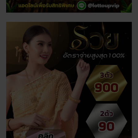
สถิติหวยออกวันอาทิตย์ ตรวจหวยทุกงวด ค้นหาเลขเด็ด
ประจำวัน