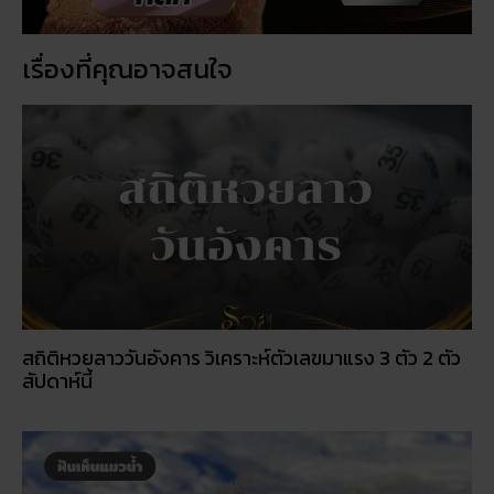
5 กิจกรรเสริมดวงโชคลาภ ในวันออกพรรษา
วัดพนัญเชิง โบราณสถานกรุงเก่า จ.พระนครศรีอยุธยา