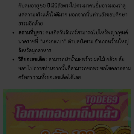
กับคนอายุ 50 ปี มีนิสัยตรงไปตรงมาคนอื่นอาจมองว่าดุ
แต่ความจริงแล้วใจดีมาก นอกจากนั้นท่านยังชอบศึกษา
ธรรมอีกด้วย
สถานที่บูชา :
คนเกิดวันจันทร์สามารถไปไหว้พญาภุชงค์
นาคราชที่ “แก่งกะเบา” ตําบลป่งขาม อําเภอหว้านใหญ่
จังหวัดมุกดาหาร
วิธีขอเลขเด็ด :
สามารถนำน้ำมะพร้าว ผลไม้ กล้วย ส้ม
ฯลฯ ไปถวายท่านจากนั้นก็สามารถขอพร ขอโชคลาภตาม
ศรัทธา รวมทั้งขอเลขเด็ดได้เลย