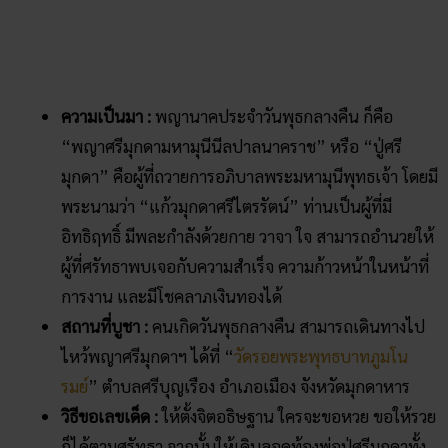
ก็ได้ตามศรัทธา จากนั้นให้เดินลอดท้องพ่อปู่ศรีมุกดาทั้ง
7 ช่องเพื่อเป็นสิริมงคล และนำดอกไม้ธูปเทียนไปถวาย
ตามด้วยนำผ้าแดงที่เขียนชื่อตัวเองไปผูกไว้ที่ต้นไม้โดย
รอบของพ่อปู่ได้เลย
วันพฤหัสบดี – “พญาศรีสัตตนาคราช”