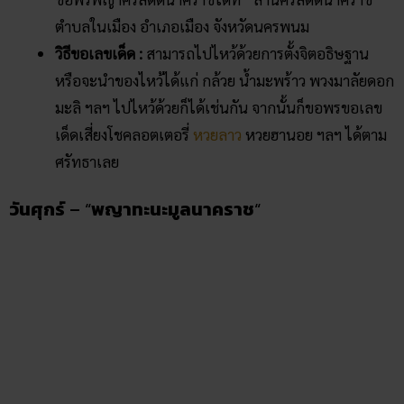
ความเป็นมา :
พญานาคประจําวันศุกร์ ก็คือ “พญาทะนะ
มูลนาคราช” เป็นจอมนาคาผู้ยิ่งใหญ่ หรือเป็นพญานาค
ในตระกูลเอราปถหนึ่งใน
พญานาค 4 ตระกูล
ผู้ยิ่งใหญ่
แห่งลุ่มแม่น้ำมูล กล่าวกันว่าเป็นองค์เดียวกับ “พญาธน
มูลนาคราช” ที่ปรากฏในตำนานหนองหารล่มของจังหวัด
สกลนครด้วย ซึ่งท่านได้มาเข้าฝันอาจารย์วิเชียร จันทะสา
โร ผู้เป็นเจ้าอาวาสวัดป่าปากโดม จึงได้สร้างรูปปั้น
พญานาคขึ้น
สถานที่บูชา :
คนเกิดวันศุกร์ เดินทางไปสักการะพญา
ทะนะมูลนาคราชได้ที่ “วัดป่าปากโดม” ตำบลโพธิ์ไทร
อำเภอพิบูลมังสาหาร จังหวัดอุบลราชธานี