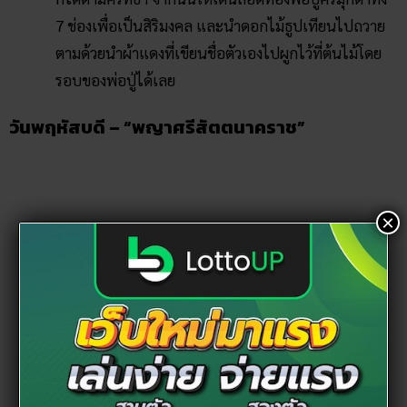
ความเป็นมา :
พญานาคประจําวันพฤหัสบดี ก็คือ “
พญา
ศรีสัตตนาคราช
” เป็นหนึ่งในพญานาคผู้ที่มีฤทธิ์เดช ซึ่ง
เป็นเผ่าพันธุ์ของพญามุจลินท์พญานาค หรือพญานาค 7
เศียร ตามความเชื่อของชาวนครพนมกล่าวว่าท่านเป็น
กษัตริย์แห่งพญานาคในฝั่งลาว ผู้ดูแลปักปักษ์รักษาแถบ
ลุ่มน้ำโขง นอกจากนั้นท่านยังมีหน้าที่รักษาพุทธศาสนา
และองค์พระธาตุพนมอีกด้วย
×
สถานที่บูชา :
คนเกิดวันพฤหัสบดี สามารถไปกราบไหว้
ขอพรพญาศรีสัตตนาคราชได้ที่ “ลานศรีสัตตนาคราช”
ตำบลในเมือง อำเภอเมือง จังหวัดนครพนม
วิธีขอเลขเด็ด :
สามารถไปไหว้ด้วยการตั้งจิตอธิษฐาน
หรือจะนำของไหว้ได้แก่ กล้วย น้ำมะพร้าว พวงมาลัยดอก
มะลิ ฯลฯ ไปไหว้ด้วยก็ได้เช่นกัน จากนั้นก็ขอพรขอเลข
เด็ดเสี่ยงโชคลอตเตอรี่
หวยลาว
หวยฮานอย ฯลฯ ได้ตาม