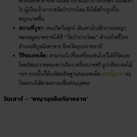
ความเป็นมา :
พญานาคประจําวันเสาร์ ก็คือ “พญา
มุจลินท์นาคราช” หรือ “พญามุจลินท์” เป็นพญานาคผู้ที่
มีบุญบารมีและปรากฏในเหตุการณ์สำคัญของพุทธ
ศาสนา ท่านเป็นผู้แผ่พังพานป้องพระสมณโคดมให้กับ
พระพุทธเจ้าเมื่อตอนที่เกิดพายุฝนติดต่อกัน 7 วัน จึงเป็น
ที่มาของพระพุทธรูปปางนาคปรก พระพุทธรูปประจำวัน
เกิดของคนวันเสาร์
สถานที่บูชา :
คนเกิดวันเสาร์ สามารถไปบูชาพญา
มุจลินท์นาคราชได้ที่ “วัดพระธาตุบังพวน” ตำบลพระ
ธาตุบังพวน อำเภอเมือง จังหวัดหนองคาย
วิธีขอเลขเด็ด :
นิยมจุดธูป 9 ดอก ถวายเครื่องบายศรี น้ำ
แดง น้ำหวาน ดอกดาวเรือง ผลไม้ ฯลฯ โดยสามารถท่อง
คาถาบูชาพญานาคและอธิษฐานขอโชค ขอเลขเด็ดงวดนี้
หวยออนไลน์
หวยลาวฯลฯ ได้ตามความเชื่อเลย