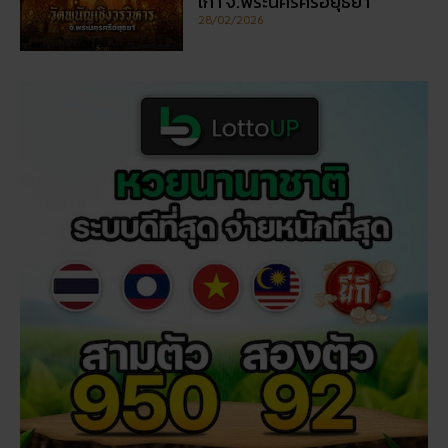
สถิติหวยลาววันอังคาร วิเคราะห์ตัวเลขมาแรง 3 ตัว 2 ตัว
สัปดาห์นี้
ฝันเห็นแมวน้ำ เปิดดวงชะตา การงาน การเงิน ความรัก
พร้อมโชคลาภ