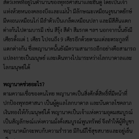
สัตว์เทพที่อยู่ในตำนานของพุทธศาสนาและฮินดู โดยเป็นเจ้า
แห่งห้วยหนองคลองบึงและแม่น้ำ มีลักษณะเหมือนงูขนาดยักษ์
มีหงอนเหมือนไก่ มีลำตัวเป็นเกล็ดเหมือนปลา และมีสีสันแตก
ต่างกันไปตามบารมี เช่น สีรุ้ง สีดำ สีมรกต ฯลฯ นอกจากนั้นยังมี
เศียรตั้งแต่ 1 เศียร ไปจนถึง 9 เศียรอีกด้วยตามแต่ละตระกูลที่
แตกต่างกัน ซึ่งพญานาคนั้นยังมีความสามารถอีกอย่างคือสามารถ
แปลงกายเป็นมนุษย์ และเดินทางไปมาระหว่างโลกบาดาลและ
โลกมนุษย์ได้
พญานาคช่วยอะไร?
ตามความเชื่อของคนไทย พญานาคเป็นสิ่งศักดิ์สิทธิ์ที่มีหน้าที่
ปกป้องพุทธศาสนา เป็นผู้ดูแลโลกบาดาล และบันดาลโชคลาภ
เงินทองให้กับมนุษย์ได้ พญานาคเป็นเจ้าแห่งความอุดมสมบูรณ์
เป็นสัญลักษณ์แห่งความมั่งคั่งสมบูรณ์พูนทรัพย์ จึงทำให้ผู้ที่บูชา
พญานาคมักจะพบกับความร่ำรวย มีกินมีใช้สุขสบายและอยู่เย็น