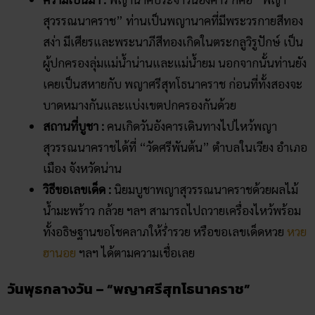
บาดหมางกันและแบ่งเขตปกครองกันด้วย
สถานที่บูชา :
คนเกิดวันอังคารเดินทางไปไหว้พญา
สุวรรณนาคราชได้ที่ “วัดศรีพันต้น” ตำบลในเวียง อำเภอ
เมือง จังหวัดน่าน
วิธีขอเลขเด็ด :
นิยมบูชาพญาสุวรรณนาคราชด้วยผลไม้
น้ำมะพร้าว กล้วย ฯลฯ สามารถไปถวายเครื่องไหว้พร้อม
ทั้งอธิษฐานขอโชคลาภให้ร่ำรวย หรือขอเลขเด็ดหวย
หวย
ฮานอย
ฯลฯ ได้ตามความเชื่อเลย
วันพุธกลางวัน – “พญาศรีสุทโธนาคราช”