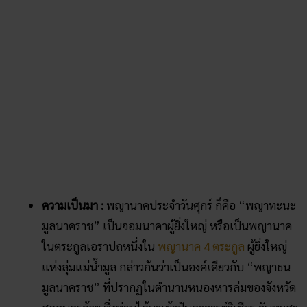
วิธีขอเลขเด็ด :
สามารถไปซื้อเครื่องเซ่นไหว้ได้ที่วัดเลย
โดยนิยมถวายดอกดาวเรือง เครื่องบายศรี ธูปเทียน ผลไม้
ฯลฯ จากนั้นก็ต้องจิตอธิษฐานขอเลขเด็ด
หวยรัฐบาล
ขอ
โชคลาภได้ตามความเชื่อส่วนบุคคล
วันเสาร์
– “
พญามุจลินท์นาคราช
“