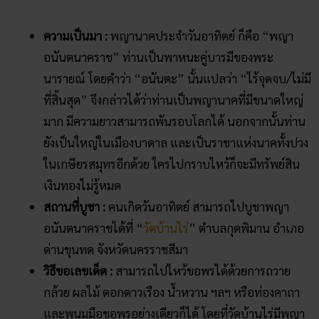
วัดมณีวงศ์ ดินแดนพญานาค ที่นครนายกฯ
ความเชื่อ ฝันเห็นพญานาค ให้เลขเด็ดลุ้นรวย!
ชมพญานาค 4 ตระกูล กันที่ วัดสระมณี จังหวัดอุดรธานี
ตำนาน บั้งไฟพญานาค​ ปรากฏการณ์แห่งความศรัทธาริม
แม่น้ำโขง
คลิก แทงหวยออนไลน์ ได้เงินจริง
คลิก เข้ากลุ่มเลขเด็ด ฟรี !!
Facebook
Twitter
Email