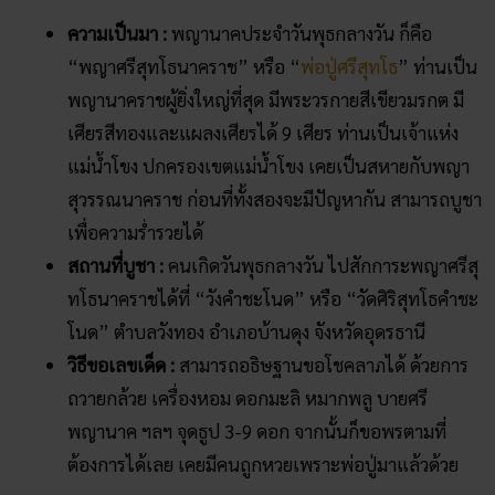
โนด” ตำบลวังทอง อำเภอบ้านดุง จังหวัดอุดรธานี
วิธีขอเลขเด็ด :
สามารถอธิษฐานขอโชคลาภได้ ด้วยการ
ถวายกล้วย เครื่องหอม ดอกมะลิ หมากพลู บายศรี
พญานาค ฯลฯ จุดธูป 3-9 ดอก จากนั้นก็ขอพรตามที่
ต้องการได้เลย เคยมีคนถูกหวยเพราะพ่อปู่มาแล้วด้วย
วันพุธกลางคืน – “พญาศรีมุกดามหามุนีนีลปาล
นาคราช”