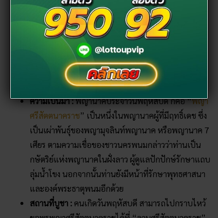
ศรัทธาเลย
วันศุกร์
– “
พญาทะนะมูลนาคราช
“