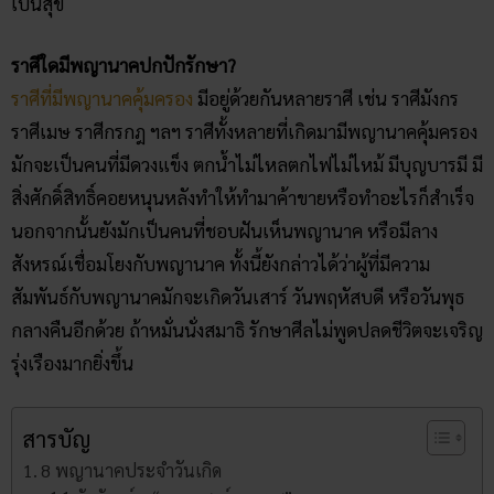
เป็นสุข
ราศีใดมีพญานาคปกปักรักษา?
ราศีที่มีพญานาคคุ้มครอง
มีอยู่ด้วยกันหลายราศี เช่น ราศีมังกร
ราศีเมษ ราศีกรกฎ ฯลฯ ราศีทั้งหลายที่เกิดมามีพญานาคคุ้มครอง
มักจะเป็นคนที่มีดวงแข็ง ตกน้ำไม่ไหลตกไฟไม่ไหม้ มีบุญบารมี มี
สิ่งศักดิ์สิทธิ์คอยหนุนหลังทำให้ทำมาค้าขายหรือทำอะไรก็สำเร็จ
นอกจากนั้นยังมักเป็นคนที่ชอบฝันเห็นพญานาค หรือมีลาง
สังหรณ์เชื่อมโยงกับพญานาค ทั้งนี้ยังกล่าวได้ว่าผู้ที่มีความ
สัมพันธ์กับพญานาคมักจะเกิดวันเสาร์ วันพฤหัสบดี หรือวันพุธ
กลางคืนอีกด้วย ถ้าหมั่นนั่งสมาธิ รักษาศีลไม่พูดปลดชีวิตจะเจริญ
รุ่งเรืองมากยิ่งขึ้น
สารบัญ
8 พญานาคประจําวันเกิด