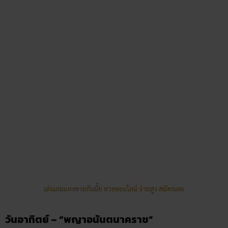
เงินทองไม่รู้หมด
สถานที่บูชา :
คนเกิดวันอาทิตย์ สามารถไปบูชาพญา
อนันตนาคราชได้ที่ “
วัดบ้านไร่
” ตำบลกุดพิมาน อำเภอ
ด่านขุนทด จังหวัดนครราชสีมา
วิธีขอเลขเด็ด :
สามารถไปไหว้ขอพรได้ด้วยการถวาย
กล้วย ผลไม้ ดอกดาวเรือง น้ำหวาน ฯลฯ หรือท่องคาถา
และพนมมือขอพรอย่างเดียวก็ได้ โดยที่วัดบ้านไร่มีพญา
อนันตนาคราช 19 เศียร จำนวน 2 ตน รวมแล้วมี 38 เศียร
สื่อถึงมงคลทั้ง 38 ประการ
สรุป
อยากร่ำรวยมีเงินทองต้องไปไหว้
พญานาคประจําวันเกิด
ทั้ง 8
องค์ ไม่ว่าจะเกิดวันไหนก็สามารถไปบูชาพญานาคตามวันเกิดได้
เลย โดยการนำน้ำมะพร้าว กล้วย น้ำหวาน บายศรี ฯลฯ ไปสักกา