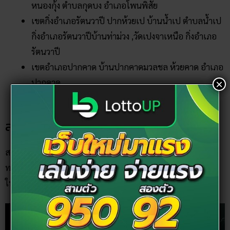
หนองกุ้ง ตำบลกุดบง อำเภอโพนพิสัย
เขตกิ่งอำเภอรัตนวาปี ปากห้วยเป บ้านน้ำเป ตำบลน้ำเป
กิ่งอำเภอรัตนวาปีบ้านท่าม่วง ,วัดเปงจาเหนือ กิ่งอำเภอ
รัตนวาปี
เขตอำเภอปากคาด บ้านปากคาดมวลชล ห้วยคาด อำเภอ
ปากคาด
×
เขตอำเภอบึงกาฬ วัดอาฮง ตำบลหอคำ อำเภอบึงกาฬ
สรุปยอดบั้งไฟพญานาคปี พ.ศ.2563
สรุปการเกิดปรากฏการณ์บั้งไฟพญานาค ปี 2563 อย่างเป็น
ทางการ เมื่อวันที่ 2 ตุลาคม 2563 โดยเกิดลูกไฟทั้งหมด 597 ลูก
ในตามจุดต่างๆ ด้วยกัน โดยขึ้นเยอะที่สุดปีนี้ คือ บ้านหนองแก้ว