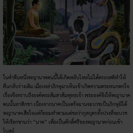
ในค่ำคืนหนึ่งพญานาคตนนี้ได้เกิดหลับไหลไม่ได้ครองสติทำให้
คืนกลับร่างเดิม เมื่อเหล่าภิกษุมาเห็นเข้าเกิดความตระหนกตกใจ
เรื่องจึงทราบถึงองค์พระสัมสาสัมพุทธเจ้า พระองค์จึงให้พญานาค
ตนนั้นลาสิกขา เนื่องจากนาคเป็นเดรัจฉานจะบวชเป็นภิกษุมิได้
พญานาคเสียใจแต่ก็ยอมทำตามแต่ขอว่ากุลบุตรทั้งปวงที่จะบวช
ให้เรียกขานว่า ”นาค” เพื่อเป็นศักดิ์ศรีของพญานาคก่อนเข้า
โบสถ์