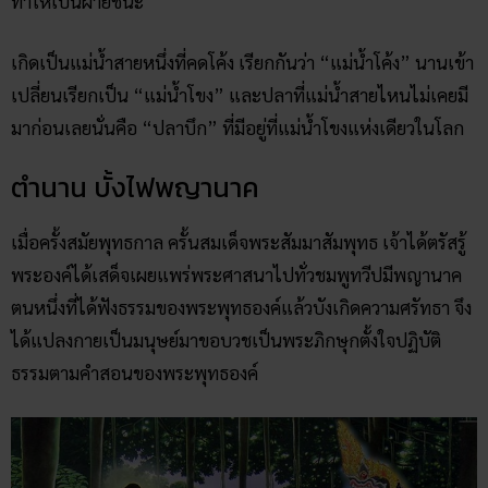
ทำให้เป็นฝ่ายชนะ
เกิดเป็นแม่น้ำสายหนึ่งที่คดโค้ง เรียกกันว่า “แม่น้ำโค้ง” นานเข้า
เปลี่ยนเรียกเป็น “แม่น้ำโขง” และปลาที่แม่น้ำสายไหนไม่เคยมี
มาก่อนเลยนั่นคือ “ปลาบึก” ที่มีอยู่ที่แม่น้ำโขงแห่งเดียวในโลก
ตำนาน บั้งไฟพญานาค
เมื่อครั้งสมัยพุทธกาล ครั้นสมเด็จพระสัมมาสัมพุทธ เจ้าได้ตรัสรู้
พระองค์ได้เสด็จเผยแพร่พระศาสนาไปทั่วชมพูทวีปมีพญานาค
ตนหนึ่งที่ได้ฟังธรรมของพระพุทธองค์แล้วบังเกิดความศรัทธา จึง
ได้แปลงกายเป็นมนุษย์มาขอบวชเป็นพระภิกษุกตั้งใจปฏิบัติ
ธรรมตามคำสอนของพระพุทธองค์