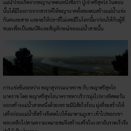
แม่น้ำโขงเกิดจากพญานาคตนหนึ่งชื่อว่า ปู่เจ้าศรีสุทโธ ในตอน
นั้นได้มีโองการจากสวรรค์ให้พญานาคทั้งสองตนสร้างแม่น้ำแข่ง
กันคนละสาย และจะให้ปลาที่ไม่เคยมีในโลกนี้มาก่อนให้กับผู้ที่
ชนะเพื่อเป็นสมบัติและสัญลักษณ์ของแม่น้ำสายนั้น
การแข่งขันระหว่าง พญาสุวรรณนาคราช กับ พญาศรีสุทโธ
นาคราช โดย พญาศรีสุทโธนาคราชพาบริวารมุ่งไปทางทิศตะวัน
ออกสร้างแม่น้ำสายหนึ่งด้วยเพราะมีนิสัยใจร้อน มุ่งที่จะสร้างให้
เสร็จก่อนแม่น้ำที่สร้างจึงคดไปโค้งมาตามภูเขา เข้าไปซอกเขา
หลบหลีกไปตามความเหมาะสมจึงสร้างเสร็จในเวลาอันรวดเร็วจึง