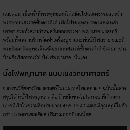
และต่อมาเมื่อครั้งที่พระพุทธองค์ได้เสด็จไปแสดงธรรมและจำ
พรรษาบนสวรรค์ชั้นดาวดึงส์ เพื่อโปรดพุทธมารดาและเหล่า
เทวดา กระทั่งครบกำหนดวันออกพรรษา พญานาค นาคเทวี
พร้อมทั้งเหล่าบริวารจัดทำเครื่องบูชาและพ่นบั้งไฟถวาย ขณะที่
พระสัมมาสัมพุทธเจ้าเสด็จลงจากสวรรค์ชั้นดาวดึงส์ ซึ่งต่อมาชาว
บ้านจึงเรียกขานว่า”บั้งไฟพญานาค”นั่นเอง
บั้งไฟพญานาค แบบเชิงวิทยาศาสตร์
จากงานวิจัยทางวิทยาศาสตร์ในประเทศไทยหลาย ๆ ฉบับนั้นต่าง
สรุปได้ว่าบั้งไฟพญานาค คือ ก๊าซมีเทน-ไนโตรเจน ที่เกิดจาก
แบคทีเรียในความลึกประมาณ 4.55-13.40 เมตร มีอุณหภูมิไม่ต่ำ
กว่า 15 องศาเซลเซียส ปริมาณออกซิเจนน้อย