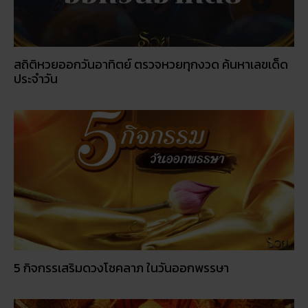
สถิติหวยออกวันอาทิตย์ ตรวจหวยทุกงวด ค้นหาเลขเด็ด
ประจำวัน
5 กิจกรรเสริมดวงโชคลาภ ในวันออกพรรษา