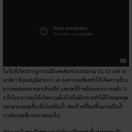
ในวันที่เกิดปรากฏการณ์มีแดดส่องช่วงประมาณ 10, 13 และ 16
นาฬิกา มีอุณหภูมิมากกว่า 26 องศาเซลเซียสทำให้เกิดความร้อน
มากพอย่อยสลายสารอินทรีย์ และจะมีก๊าซมีเทนจากการหมัก 3–
4 ชั่วโมง มากพอให้เกิดความดันก๊าชในผิวทรายทำให้ก๊าซจะหลุด
ออกมาและพุ่งขึ้นเมื่อโผล่พ้นน้ำ ฟองก๊าซที่โผล่ขึ้นมาเหนือน้ำ
บางส่วนจะฟุ้งกระจายออกไป
ส่วนแกนในของก๊าซขนาดเท่าหัวแม่มือจะพุ่งขึ้นสูงกระทบกับ