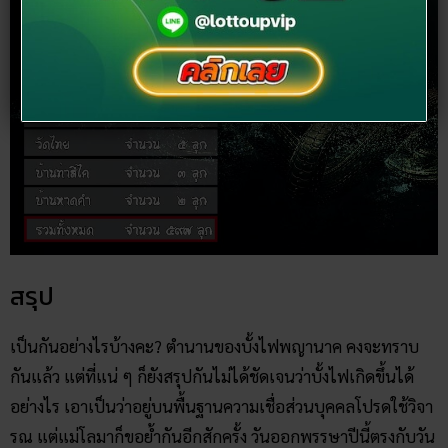
สรุป
เป็นกันอย่างไรบ้างคะ? ตำนานของบั้งไฟพญานาค คงจะทราบ
กันแล้ว แต่ที่แน่ ๆ ก็ยังสรุปกันไม่ได้ชัดเจนว่าบั้งไฟเกิดขึ้นได้
อย่างไร เอาเป็นว่าอยู่บนพื้นฐานความเชื่อส่วนบุคคลโปรดใช้วิจา
รณ แต่แม่โลมาก็ขอย้ำกันอีกสักครั้ง วันออกพรรษาปีนี้ตรงกับวัน