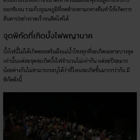
ออกซิเจน รวมกับอุณหภูมิที่ลดต่ำลงยามกลางคืนทำให้เกิดการ
สันดาปอย่างรวดเร็วจนติดไฟได้
จุดพิกัดที่เกิดบั้งไฟพญานาค
บั้งไฟนี้ไม่ได้เกิดตลอดริมฝั่งแม่น้ำโขงทุกที่จะเกิดเฉพาะบางจุด
เท่านั้นแต่ละจุดจะเกิดบั้งไฟจำนวนไม่เท่ากัน แต่ละปีจะมาก
น้อยต่างกันไม่สามารถระบุได้ว่าที่ไหนจะเกิดขึ้นมากกว่ากัน มี
พิกัดดังนี้