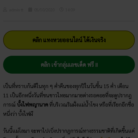
admin tt
05/10/2020
14:09
คลิก แทงหวยออนไลน์ ได้เงินจริง
คลิก เข้ากลุ่มเลขเด็ด ฟรี !!
เป็นที่ทราบกันดีในทุก ๆ ค่ำคืนของทุกปีในวันขึ้น 15 ค่ำ เดือน
11 เป็นอีกหนึ่งวันที่ชนชาวไทยมากมายต่างรอคอยที่จะดูปรากฎ
การณ์
บั้งไฟพญานาค
ที่บริเวณริมฝั่งแม่น้ำโขง หรือที่เรียกอีกชื่อ
หนึ่งว่า บั้งไฟผี
วันนี้แม่โลมา จะพาไปเบิ่งปรากฎการณ์ทางธรรมชาติที่เกิดขึ้นแค่