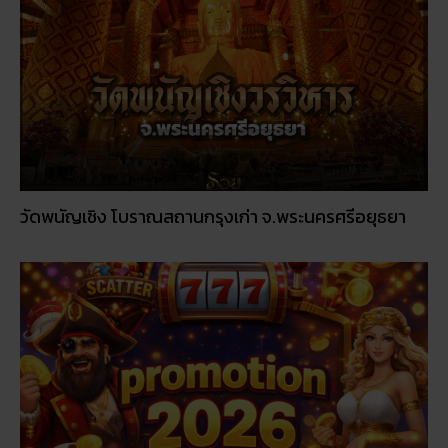
วัดพนัญเชิง โบราณสถานกรุงเก่า จ.พระนครศรีอยุธยา