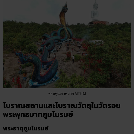
ขอบคุณภาพจาก MTHAI
โบราณสถานและโบราณวัตถุในวัดรอย
พระพุทธบาทภูมโนรมย์
พระธาตุภูมโนรมย์