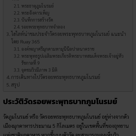
พระธาตุภูมโนรมย์
พระอังคารเพ็ญ
บันทึกการสร้างวัด
รอยพระพุทธบาทจำลอง
ไฮไลท์น่าชมประจำวัดรอยพระพุทธบาทภูมโนรมย์ แนะนำ
โดย Ruay 365
องค์พญาศรีมุกดามหามุนีนีลปาลนาคราช
พระพุทธรูปเฉลิมพระเกียรติพระบาทสมเด็จพระเจ้าอยู่หัว
รัชกาลที่ 9
จุดชมวิวมีภาพ 3 มิติ
การเดินทางไปวัดรอยพระพุทธบาทภูมโนรมย์
สรุป
ประวัติวัดรอยพระพุทธบาทภูมโนรมย์
วัดภูมโนรมย์ หรือ วัดรอยพระพุทธบาทภูมโนรมย์ อยู่ห่างจากตัว
เมืองมุกดาหารประมาณ 5 กิโลเมตร อยู่ในเขตพื้นที่ของอุทยาน
แห่งชาติมุกดาหาร หากขึ้นบนตัววัด จะสามารถมองเห็นวิว