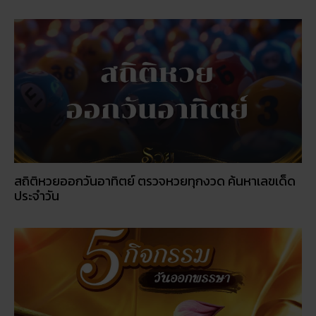
สถิติหวยออกวันอาทิตย์ ตรวจหวยทุกงวด ค้นหาเลขเด็ด
ประจำวัน
5 กิจกรรเสริมดวงโชคลาภ ในวันออกพรรษา