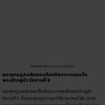
ขอบคุณภาพจาก Tourism Thailand
พระพุทธรูปเฉลิมพระเกียรติพระบาทสมเด็จ
พระเจ้าอยู่หัว รัชกาลที่ 9
พระพุทธรูปเฉลิมพระเกียรติพระบาทสมเด็จพระเจ้าอยู่หัว
รัชกาลที่ 9 เป็นพระพุทธรูปบางมารวิชัย ขนาดหน้าตัก 39.99
เมตร สูง 59.99 เมตร รวมความสูงจากฐานถึงยอดเศียร 84 เมตร
โครงการนี้ ได้รับการสนับสนุนจากภาคประมาณ 75 ล้านบาท
และเงินบริจาคจากประชาชนอีกจำนวนหนึ่ง รวมงบประมาณการ
ก่อสร้างกว่า 100 ล้านบาท