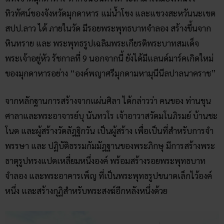
ทิวทัศน์ของจังหวัดมุกดาหาร แม่น้ำโขง และแขวงสะหวันนะเขต
สปป.ลาว ได้ ภายในวัด มีรอยพระพุทธบาทจำลอง สร้างขึ้นจาก
หินทราย และ พระพุทธรูปเฉลิมพระเกียรติพระบาทสมเด็จ
พระเจ้าอยู่หัว รัชกาลที่ 9 นอกจากนี้ ยังได้มีแลนด์มาร์คเกิดใหม่
ของมุกดาหารอย่าง “องค์พญาศรีมุกดามหามุนีนีลปาลนาคราช”
จากหลักฐานการสร้างจากแผ่นศิลา ได้กล่าวว่า คนของ ท่านขุน
ศาลาและพระอาจารย์บุ นันทวโร เจ้าอาวาสวัดมโนภิรมย์ บ้านชะ
โนด และผู้สร้างวัดลัฎฐิกวัน เป็นผู้สร้าง เพื่อเป็นที่สำหรับการจำ
พรรษา และ ปฏิบัติธรรมกัมมัฎฐานของพระภิกษุ มีการสร้างพระ
ธาตุรูปทรงแปดเหลี่ยมหนึ่งองค์ พร้อมสร้างรอยพระพุทธบาท
จำลอง และพระอาคารเพ็ญ ที่เป็นพระพุทธรูปขนาดเล็กไว้องค์
หนึ่ง และสร้างกุฏิสำหรับพระสงฆ์อีกหลังหนึ่งด้วย