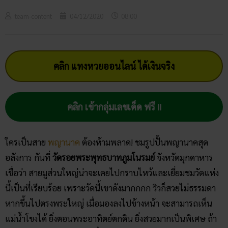
team-content
04/12/2020
08:00
คลิก แทงหวยออนไลน์ ได้เงินจริง
คลิก เข้ากลุ่มเลขเด็ด ฟรี !!
ใครเป็นสาย
พญานาค
ต้องห้ามพลาด! ชมรูปปั้นพญานาคสุด
อลังการ กันที่
วัดรอยพระพุทธบาทภูมโนรมย์
จังหวัดมุกดาหาร
เชื่อว่า สายมูส่วนใหญ่น่าจะเคยไปกราบไหว้และเยี่ยมชมวัดแห่ง
นี้เป็นที่เรียบร้อย เพราะวัดนี้เขาดังมากกกก วิวก็สวยไม่ธรรมดา
หากขึ้นไปตรงพระใหญ่ เมื่อมองลงไปข้างหน้า จะสามารถเห็น
แม่น้ำโขงได้ ยิ่งตอนพระอาทิตย์ตกดิน ยิ่งสวยมากเป็นพิเศษ ถ้า