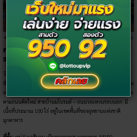
ขอบคุณภาพจาก สำนักงานส่งเสริมการจัดประชุมและนิทรรศการ (องค์การมหาชน)
การเดินทางไปวัดรอยพระพุทธบาทภูมโน
รมย์
วัดรอยพระพุทธบาทภูมโนรมย์ ห่างจากตัวเมืองมุกดาหารไปทาง
ทิศใต้ ประมาณ 5 กิโลเมตร ไปตามเส้นทางมุกดาหาร – ดอนตาล
ทางหลวงหมายเลข 2034 ประมาณ 2 กิโลเมตร มีทางแยกขวามือ
ตามถนนตัดใหม่ สายบ้านมโนรมย์ – ถนนวงแหวนรอบนอก มี
เนื้อที่ประมาณ 100 ไร่ อยู่ในเขตพื้นที่ของอุทยานแห่งชาติ
มุกดาหาร
ที่ตั้ง
: หมู่ 5 นาสีนวน เมืองมุกดาหาร มุกดาหาร 44150
เวลาทำการ
: ทุกวัน ตั้งแต่เวลา 07.00 – 17.00 น.