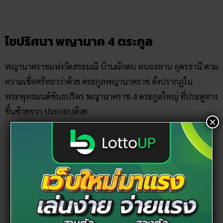
ไขปริศนา พญานาค
4 ตระกูล
พญานาคราชแห่งวัดสระมณี บ้านผักตบ หนองหาน อุดรธานี ตาม
ความเชื่อศรัทธาว่าด้วย ตระกูลพญานาคราช ดั่งปรากฏใน
พระพุทธมนต์ขันธปริตร พญานาคราช 4 ตระกูลใหญ่ ที่ประตูทาง
ขึ้นซ้ายขวา ประกอบด้วย
×