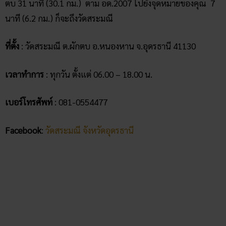
และยังเป็นที่นิยมทั้งสำหรับนักท่องเที่ยวชาวไทยและชาวต่างชาติ
ที่ต้องการสัมผัสกับธรรมชาติและวัฒนธรรมแบบอีสานดั้งเดิม ที่
อุดรธานีนอกจากวัดคำชะโนด ที่เป็นที่เลื่องชื่อแล้ว ก็มี วัดสระ
มณี นี่แหละค่ะ ที่โด่งดังในเรื่องของพญานาค ใครที่ศรัทธาในองค์
พญานาค อยากมาลองไหว้สักครั้ง ลองเปลี่ยนบรรยากาศมาที่วัด
แห่งนี้ดูได้
บทความที่เกี่ยวข้อง
พญานาค 4 ตระกูล ตำนานน่ารู้ก่อนบูชาพญานาค!
“ถ้ำนาคา” บึงกาฬ ตำนานเมืองลี้ลับพญานาคราช
วัดมณีวงศ์ ดินแดนพญานาค ที่นครนายกฯ
พ่อปู่ศรีสุทโธ ตำนานพญานาค แห่งคำชะโนด
สักการะรูปปั้นพญานาคขนาดใหญ่ ที่ วัดรอย
พระพุทธบาทภูมโนรมย์ จ.มุกดาหาร