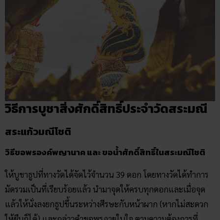
วิธีขอพรองค์พญานาค และ ขอน้ำศักดิ์สิทธิ์ในสระมณีโชติ
ให้บูชาธูปที่ทางวัดได้จัดไว้จำนวน 39 ดอก โดยทางวัดได้ทำการ
มัดรวมเป็นที่เรียบร้อยแล้ว นำมาจุดให้ครบทุกดอกและเมื่อจุด
แล้วให้นั่งลงยกธูปขึ้นระหว่างศีรษะกับหน้าผาก (หากไม่สะดวก
ให้ยืนก็ได้) และกล่าวคำขอพรภายในใจ ตามความต้องการที่
อยากได้ และ ให้นำน้ำที่สระกลับไปด้วย และเมื่อพรนั้นสำเร็จ
ให้กลับมาขอบคุณองค์หลวงพ่อและพญานาคด้วย หากต้องการ
บริจาคปัจจัย ก็ให้หย่อนลงตู้บริจาคที่ตั้งไว้บนพระอุโบสถหรือ
ติดต่อไปยังเจ้าอาวาสวัดจะเป็นการดียิ่ง