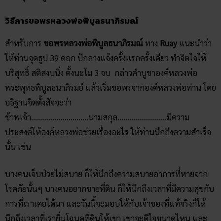
นึกถึงภาพที่ได้เข้าไปรายงานตัวในสถานที่นั้น นึกถึงความสุข ปิติ
เหล่านั้น และกล่าวกับองค์หลวงพ่อช่วยเปิดทาง เปิดบารมี ให้ลูก
ได้พรสมดังปรารถนานั้น (นิยมขอพรครั้งละ 1 ข้อ)
เมื่อเสร็จแล้ว ให้ขึ้นไปกราบองค์พ่อท่านภายในอุโบสถ ถ้าเป็นไป
ได้ให้นั่งสวดมนต์ภาวนาสมาทานศีล 5 ถ้ามีเวลาให้สวดมนต์บท
พระธรรมจักรฯ แปล นั่งสมาธิสัก 15 – 20 นาที แล้วถวายบุญที่
ได้จากการนั่งภาวนานั้น แก่สิ่งศักดิ์สิทธิ์ในสถานที่นั้น (บนพระ
อุโบสถจะมีคู่มือในการกราบไหว้และจะมีมัคทายกวัดคอยให้คำ
ชี้แนะอยู่ซุ้มหน้าพระอุโบสถ)
เมื่อท่านเดินทางกลับไปแล้ว ให้ตั้งใจดำเนินชีวิตอยู่ในศีล 5 ตาม
ที่สมาทาน และให้สังเกตว่าในการดำเนินชีวิตของท่าน หลังจาก
เดินทางมาขอพรแล้วมีอะไรเกิดขึ้นกับท่าน และเมื่อท่านสำเร็จ
ดั่งพรที่ปรารถนา อย่าลืมเด็ดขาด ต้องเดินทางกลับมาขอบคุณ