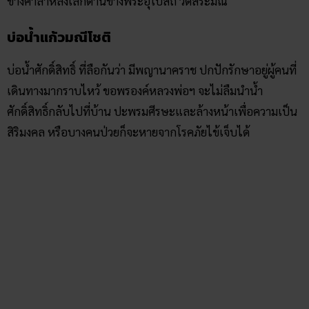
ข้างศาลาหลังเล็กด้านข้างพระอุโบสถ วัดสระมณี
บ่อน้ำแก้วมณีโชติ
บ่อน้ำศักดิ์สิทธิ์ ที่ลือกันว่า มีพญานาคราช ปกปักรักษาอยู่ผู้คนที่
เดินทางมากราบไหว้ ขอพรองค์หลวงพ่อฯ จะไม่ลืมนำน้ำ
ศักดิ์สิทธิ์กลับไปที่บ้าน ปะพรมศีรษะและล้างหน้าเพื่อความเป็น
สิริมงคล หรือบางคนป่วยก็จะหายจากโรคภัยไข้เจ็บได้