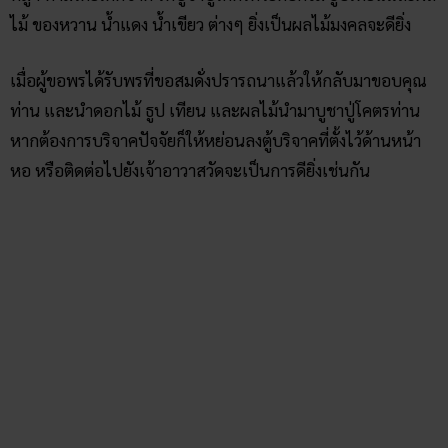
หลวงพ่อพิบูลธนาภิรมณ์
คาถาบูชาพระพุทธพิบูลธนาภิรมย์
(ตั้งนะโม 3 จบ)
นะมัสสะ พระพุทธะ พิบูลธะนาภิรมยะ มาราปะราชะยัง นะมามิ
หังฯ
พุทธังวันทามิ ธัมมังวันทามิ สังฆังวันทามิ สัพพะโสฯ
ขอให้ข้าพเจ้าจงประสพแต่ความสุข ความเจริญ ด้วยบารมีของ
พระพุทธพิบูลธนาภิรมย์เทอญฯ
วิธีการขอพรหลวงพ่อพิบูลธนาภิรมณ์
สำหรับการ
ขอพรหลวงพ่อพิบูลธนาภิรมณ์
ทาง
Ruay
แนะนำว่า
ให้ท่านจุดธูป 39 ดอก ปักลางแจ้งครั้งแรกครั้งเดียว ทำจิตใจให้