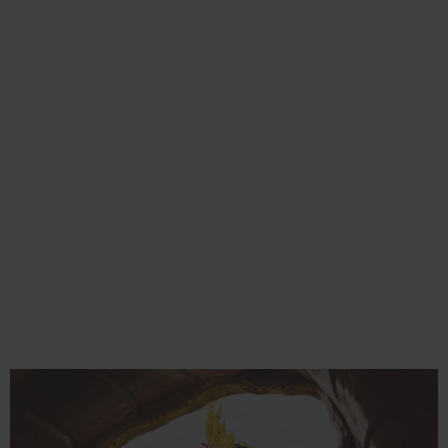
วิธีการบูชาสิ่งศักดิ์สิทธิ์ประจำวัดสระมณี
สระแก้วมณีโชติ