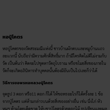
หมูฯ ห้ามโดยเด็ดขาด ให้บูชาปู่โคตรด้วยดอกไม้ ธูปเทียนและผล
ไม้ ของหวาน น้ำแดง น้ำเขียว ต่างๆ ยิ่งเป็นผลไม้มงคลจะดียิ่ง
เมื่อผู้ขอพรได้รับพรที่ขอสมดั่งปรารถนาแล้วให้กลับมาขอบคุณ
ท่าน และนำดอกไม้ ธูป เทียน และผลไม้นำมาบูชาปู่โคตรท่าน
หากต้องการบริจาคปัจจัยก็ให้หย่อนลงตู้บริจาคที่ตั้งไว้ด้านหน้า
หอ หรือติดต่อไปยังเจ้าอาวาสวัดจะเป็นการดียิ่งเช่นกัน