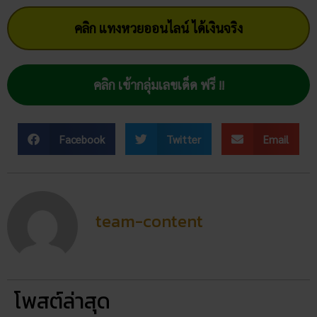
วัดพนัญเชิง โบราณสถานกรุง
เก่า จ.พระนครศรีอยุธยา
28/02/2026