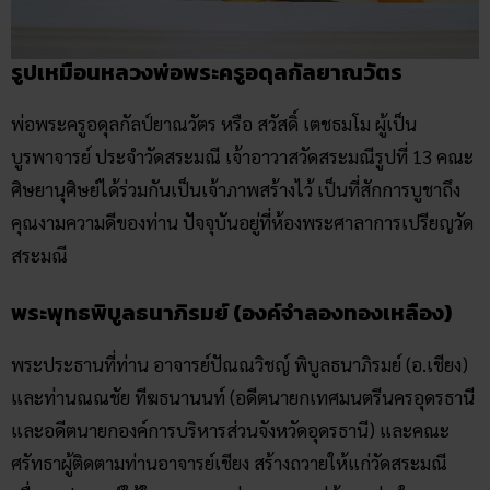
รูปเหมือนหลวงพ่อพระครูอดุลกัลยาณวัตร
พ่อพระครูอดุลกัลป์ยาณวัตร หรือ สวัสดิ์ เตชธมโม ผู้เป็น
บูรพาจารย์ ประจำวัดสระมณี เจ้าอาวาสวัดสระมณีรูปที่ 13 คณะ
ศิษยานุศิษย์ได้ร่วมกันเป็นเจ้าภาพสร้างไว้ เป็นที่สักการบูชาถึง
คุณงามความดีของท่าน ปัจจุบันอยู่ที่ห้องพระศาลาการเปรียญวัด
สระมณี
พระพุทธพิบูลธนาภิรมย์ (องค์จำลองทองเหลือง)
พระประธานที่ท่าน อาจารย์ปัณณวิชญ์ พิบูลธนาภิรมย์ (อ.เชียง)
และท่านณณชัย ทีฆธนานนท์ (อดีตนายกเทศมนตรีนครอุดรธานี
และอดีตนายกองค์การบริหารส่วนจังหวัดอุดรธานี) และคณะ
ศรัทธาผู้ติดตามท่านอาจารย์เชียง สร้างถวายให้แก่วัดสระมณี