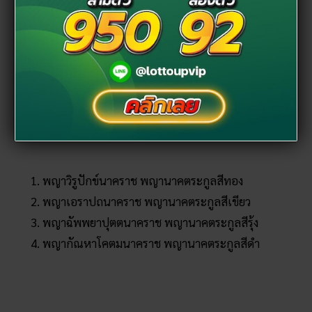
พญาวิรูปักข์นาคราช พญานาคตระกูลสีทอง
พญาเอราปถนาคราช พญานาคตระกูลสีเขียว
พญาฉัพพยาปุตตนาคราช พญานาคตระกูลสีรุ้ง
พญากัณหาโคตมนาคราช พญานาคตระกูลสีดำ