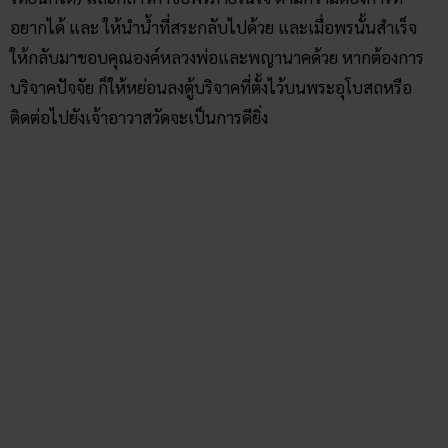
หอปู่โคตร
หอปู่โคตรของวัดสระมณีแห่งนี้ ชาวบ้านผักตบและหมูบ้านแถว
ละแวกนี้ นับถือว่ามีความศักดิ์สิทธิ์มาก ถ้ามีใครคิดไม่ดีไม่งามกับ
วัด เป็นต้นว่า คิดจะไปขุดหาวัตถุโบราณ หรือขโมยสิ่งของภายใน
วัดก็จะเกิดอภินิหารทำบุคคลนั้นต้องมีอันเป็นไปเลยก็ว่าได้
วิธีการขอพรหอหลวงปู่โคตร
จุดธูป 3 ดอก หรือ11 ดอก ก็ได้ ให้ขอพรอะไรก็ได้ครั้งละ 1 ข้อ
จากปู่โคตร แต่ห้ามกล่าวบนด้วยสิ่งของอย่างอื่น เช่น นึ่งไก่ หัว