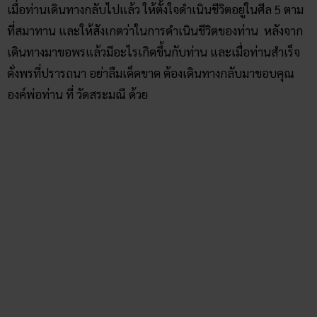
แยกเข้าทางหลวงหมายเลข 2 (ถนนมิตรภาพ)ผ่านนครราชสีมา
ขอนแก่น ถึงอุดรธานี รวมระยะทางประมาณ 564 กิโลเมตร
ห่างจากอำเภอเมืองจังหวัดอุดรธานี 36.8 กิโลเมตร ตามถนน
อธิบดี ไปทาง Mittraphap Road/ถนนมิตรภาพ/ถนน อุดรดุษฎี 3
นาที (550 เมตร)ตามถนนนิตโย ไปทาง อด.2007 มุ่งไป ตำบล ผัก
ตบ 31 นาที (30.1 กม.) ตาม อด.2007 ไปยังจุดหมายของคุณ 7
นาที (6.2 กม.) ก็จะถึงวัดสระมณี
ที่ตั้ง
: วัดสระมณี ต.ผักตบ อ.หนองหาน จ.อุดรธานี 41130
เวลาทำการ
: ทุกวัน ตั้งแต่ 06.00 – 18.00 น.
เบอร์โทรศัพท์
: 081-0554477
Facebook
:
วัดสระมณี จังหวัดอุดรธานี