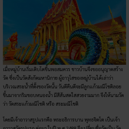
เมื่อหมู่บ้านเริ่มเติบโตขึ้นพอสมควร ชาวบ้านจึงขออนุญาตสร้าง
วัด ซึ่งเป็นวัดสังกัดมหานิกาย ผู้อาวุโสของหมู่บ้านได้เล่าว่า
บริเวณสระน้ำที่ตั้งของวัดนั้น วันดีคืนดีจะมีลูกแก้วมณีโชติลอย
ขึ้นมาจากริมขอบหนองน้ำ มีสีสันสดใสสวยงามมาก จึงให้นามวัด
ว่า วัดสระแก้วมณีโชติ หรือ สระมณีโชติ
โดยมีเจ้าอาวาสรูปแรกคือ พระอธิการบาน พุทธจิตโต เป็นเจ้า
อาวาสวัดรูปแรก ต่อมา ในปี พ.ศ.2488 จึงเปลี่ยนชื่อวัดเป็น วัด