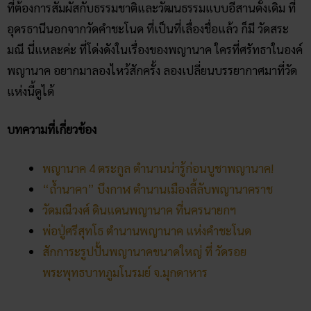
โพสต์ล่าสุด
สถิติหวยลาววันอังคาร วิเคราะห์
ตัวเลขมาแรง 3 ตัว 2 ตัว
สัปดาห์นี้
02/07/2026
ฝันเห็นแมวน้ำ เปิดดวงชะตา การ
งาน การเงิน ความรัก พร้อมโชค
ลาภ
30/03/2026
สถิติหวยออกวันอาทิตย์ ตรวจ
หวยทุกงวด ค้นหาเลขเด็ดประจำ
วัน
30/03/2026
5 กิจกรรเสริมดวงโชคลาภ ใน
วันออกพรรษา
28/02/2026