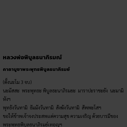
บริสุทธิ์ สติสงบนิ่ง ตั้งนะโม 3 จบ กล่าวคำบูชาองค์หลวงพ่อ
พระพุทธพิบูลธนาภิรมย์ แล้วเริ่มขอพรจากองค์หลวงพ่อท่าน โดย
อธิฐานจิตตั้งสัจจะว่า
ข้าพเจ้า………………………..นามสกุล…………………….มีความ
ประสงค์ให้องค์หลวงพ่อช่วยเรื่องอะไร ให้ท่านนึกถึงความสำเร็จ
นั้น เช่น
บางคนเจ็บป่วยไม่สบาย ก็ให้นึกถึงความสบายอาการที่หายจาก
โรคภัยนั้นๆ บางคนอยากขายที่ดิน ก็ให้นึกถึงเวลาที่มีความสุขกับ
การที่เราเคยได้มา และวันนี้จะมอบให้กับเจ้าของที่แท้จริงก็ให้
นึกถึงเวลาที่เรายื่นโฉนดที่ดินให้เขา เขาจะดีใจขนาดไหน และ
เราจะดีใจขนาดไหนเมื่อทรัพย์ในการขายที่ดินนั้น
บางคนต้องการเดินทางไปสอบเข้าเป็นข้าราชการ หรือเลื่อนขั้น
ก็ให้นึกถึงความสำเร็จในการเดินเข้าห้องสอบ ทำข้อสอบได้ และ