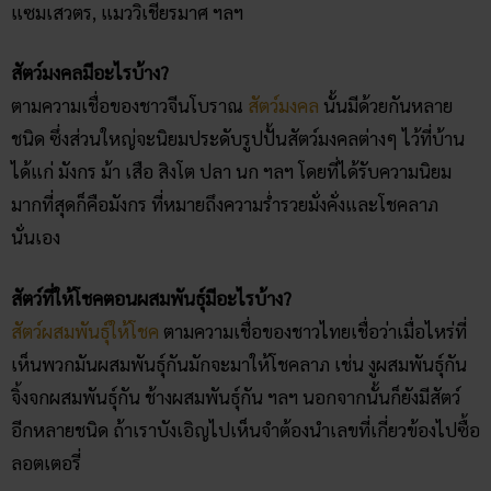
แซมเสวตร, แมววิเชียรมาศ ฯลฯ
สัตว์มงคลมีอะไรบ้าง?
ตามความเชื่อของชาวจีนโบราณ
สัตว์มงคล
นั้นมีด้วยกันหลาย
ชนิด ซึ่งส่วนใหญ่จะนิยมประดับรูปปั้นสัตว์มงคลต่างๆ ไว้ที่บ้าน
ได้แก่ มังกร ม้า เสือ สิงโต ปลา นก ฯลฯ โดยที่ได้รับความนิยม
มากที่สุดก็คือมังกร ที่หมายถึงความร่ำรวยมั่งคั่งและโชคลาภ
นั่นเอง
สัตว์ที่ให้โชคตอนผสมพันธุ์มีอะไรบ้าง?
สัตว์ผสมพันธุ์ให้โชค
ตามความเชื่อของชาวไทยเชื่อว่าเมื่อไหร่ที่
เห็นพวกมันผสมพันธุ์กันมักจะมาให้โชคลาภ เช่น งูผสมพันธุ์กัน
จิ้งจกผสมพันธุ์กัน ช้างผสมพันธุ์กัน ฯลฯ นอกจากนั้นก็ยังมีสัตว์
อีกหลายชนิด ถ้าเราบังเอิญไปเห็นจำต้องนำเลขที่เกี่ยวข้องไปซื้อ
ลอตเตอรี่