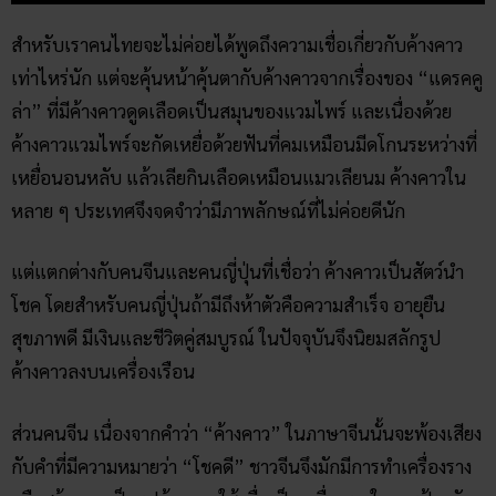
สำหรับเราคนไทยจะไม่ค่อยได้พูดถึงความเชื่อเกี่ยวกับค้างคาว
เท่าไหร่นัก แต่จะคุ้นหน้าคุ้นตากับค้างคาวจากเรื่องของ “แดรคคู
ล่า” ที่มีค้างคาวดูดเลือดเป็นสมุนของแวมไพร์ และเนื่องด้วย
ค้างคาวแวมไพร์จะกัดเหยื่อด้วยฟันที่คมเหมือนมีดโกนระหว่างที่
เหยื่อนอนหลับ แล้วเลียกินเลือดเหมือนแมวเลียนม ค้างคาวใน
หลาย ๆ ประเทศจึงจดจำว่ามีภาพลักษณ์ที่ไม่ค่อยดีนัก
แต่แตกต่างกับคนจีนและคนญี่ปุ่นที่เชื่อว่า ค้างคาวเป็นสัตว์นำ
โชค โดยสำหรับคนญี่ปุ่นถ้ามีถึงห้าตัวคือความสำเร็จ อายุยืน
สุขภาพดี มีเงินและชีวิตคู่สมบูรณ์ ในปัจจุบันจึงนิยมสลักรูป
ค้างคาวลงบนเครื่องเรือน
ส่วนคนจีน เนื่องจากคำว่า “ค้างคาว” ในภาษาจีนนั้นจะพ้องเสียง
กับคำที่มีความหมายว่า “โชคดี” ชาวจีนจึงมักมีการทำเครื่องราง