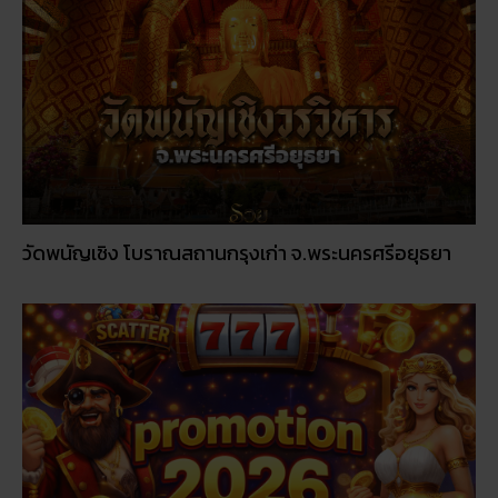
วัดพนัญเชิง โบราณสถานกรุงเก่า จ.พระนครศรีอยุธยา
โปรโมชั่นรายเดือน: อะไรคุ้มค่าในปี 2026
© 2026
RUAY
|
slot game