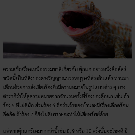
ความเชื่อเรื่องเหนือธรรมชาติเกี่ยวกับ ตุ๊กแก อย่างหนึ่งคือสัตว์
ชนิดนี้เป็นที่สิงของดวงวิญญาณบรรพบุรุษที่ล่วงลับแล้ว ท่านมา
เตือนด้วยการส่งเสียงร้องซึ่งมีความหมายในรูปแบบต่าง ๆ บาง
ตำราก็ว่าให้ดูความหมายจากจำนวนครั้งที่ร้องของตุ๊กแก เช่น ถ้า
ร้อง 5 ทีไม่ดีนัก ส่วนร้อง 6 ถือว่าเจ้าของบ้านจะมีเรื่องเดือดร้อน
อึดอัด ถ้าร้อง 7 ก็ยิ่งไม่ดีเพราะจะทำให้เสียทรัพย์ด้วย
แต่หากตุ๊กแกร้องมากกว่านี้เช่น 8, 9 หรือ 10 ครั้งนั้นจะโชคดี มี
ความเจริญรุ่งเรืองในชีวิต และถ้าพิเศษกว่านั้นคือถ้าร้อง 11 ครั้ง
นี่ถือว่าโชคดีหลายชั้นมากกับเจ้าของบ้านอาจพานพบเนื้อคู่ด้วย
ทำให้เรามักจะเห็นจากข่าวคราวอยู่บ่อยครั้งว่า ตุ๊กแก เป็นสัตว์อีก
ชนิดที่พารับโชคถูกหวยถูกรางวัล
สรุป