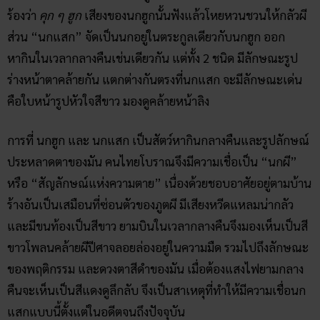
ร้องว่า
คุก ๆ ฮูก
เสียงของนกฮูกนั้นฟังแล้วโหยหวนชวนให้กลัวผี
ส่วน “นกแสก” จัดเป็นนกอยู่ในตระกูลเดียวกับนกฮูก ออก
หากินในเวลากลางคืนเช่นเดียวกัน แต่ทั้ง 2 ชนิด มีลักษณะรูป
ร่างหน้าตาคล้ายกัน แตกต่างกันตรงที่นกแสก จะมีลักษณะเด่น
คือใบหน้ารูปหัวใจสีขาว มองดูคล้ายหน้าลิง
การที่ นกฮูก และ นกแสก เป็นสัตว์หากินกลางคืนและรูปลักษณ์
ประหลาดตาของมัน คนไทยโบราณจึงมีความเชื่อเป็น “นกผี”
หรือ “สัญลักษณ์แห่งความตาย” เนื่องด้วยชอบอาศัยอยู่ตามบ้าน
ร้างอันเป็นเสมือนที่ซ่อนตัวของภูตผี มีเสียงหวีดแหลมน่ากลัว
และมีขนท้องเป็นสีขาว ยามบินในเวลากลางคืนจึงมองเห็นเป็นสี
ขาวโพลนคล้ายผีปีศาจลอยล่องอยู่ในความมืด รวมไปถึงลักษณะ
ของพฤติกรรม และดวงตาสีดำของมัน เมื่อต้องแสงไฟยามกลาง
คืนจะเห็นเป็นสีแดงดูลึกลับ จึงเป็นสาเหตุที่ทำให้มีความเชื่อนก
แสกแบบนี้ตั้งแต่ในอดีตจนถึงปัจจุบัน