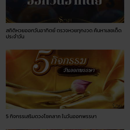
5 กิจกรรเสริมดวงโชคลาภ ในวันออกพรรษา