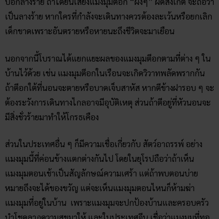
บอกลางร้าย ถ้าได้ยินเสียงแมงมุมตีอก “ผึงๆ” ผิดสังเกต จะถือว่า
เป็นลางร้าย หากใครที่กำลังจะเดินทางควรต้องละเว้นหรือยกเลิก
เด็กขาดเพราะอันตรายหรือหายนะถึงชีวิตจะมาเยือน
นอกจากนี้โบราณได้แยกแยะผลของแมงมุมตีอกตามที่ต่าง ๆ ใน
บ้านไว้ด้วย เช่น แมงมุมตีอกในเรือนจะเกิดวิวาทพลัดพรากกัน
ถ้าตีอกใต้ที่นอนจะตายหรือบาดเจ็บสาหัส หากตีข้างฝารอบ ๆ จะ
ต้องระวังการเดินทางไกลอาจมีอุบัติเหตุ ส่วนถ้าตีอยู่ที่หัวนอนจะ
มีสิ่งชั่วร้ายมาทำให้โกรธเคือง
ส่วนในประเทศอื่น ๆ ก็มีความเชื่อเกี่ยวกับ สัตว์อาถรรพ์ อย่าง
แมงมุมนี้ที่ค่อนข้างแตกต่างกันไป โดยในยุโรปถือว่าถ้าเห็น
แมงมุมตอนเช้าเป็นสัญลักษณ์ความเศร้า แต่ถ้าพบตอนบ่าย
หมายถึงจะได้ของขวัญ แต่จะเห็นแมงมุมตอนไหนก็ห้ามฆ่า
แมงมุมที่อยู่ในบ้าน เพราะแมงมุมจะปกป้องบ้านและครอบครัว
นำโชคลาภความสุขมาให้ และในประเทศจีน เชื่อว่าแมงมุมที่ทอ