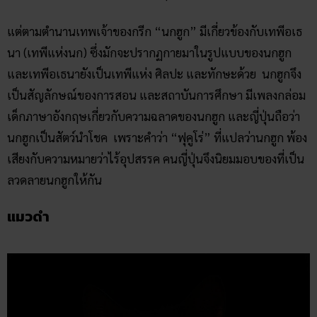
แต่ตามตำนานเทพเจ้าของกรีก “นกฮูก” มีเกี่ยวข้องกับเทพีอเธ
นา (เทพีแห่งนก) ซึ่งมักจะปรากฏกายมาในรูปแบบของนกฮูก
และเทพีอเธนายังเป็นเทพีแห่ง ศิลปะ และทักษะด้วย นกฮูกจึง
เป็นสัญลักษณ์ของการสอน และสถาบันการศึกษา มีเพลงกล่อม
เด็กภาษาอังกฤษเกี่ยวกับความฉลาดของนกฮูก และญี่ปุ่นถือว่า
นกฮูกเป็นสัตว์นำโชค เพราะคำว่า “ฟุคูโร่” ที่แปลว่านกฮูก พ้อง
เสียงกับความหมายว่าไร้อุปสรรค คนญี่ปุ่นจึงนิยมมอบของที่เป็น
ลวดลายนกฮูกให้กัน
แมวดำ