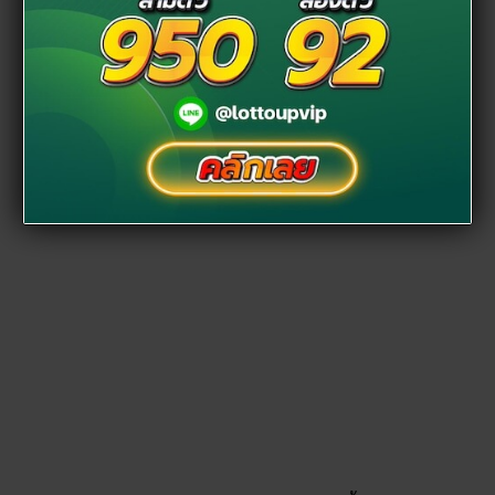
ไม่พูดถึงคงเป็นไปไม่ได้กับ สัตว์อาถรรพ์ ชนิดนี้ เพราะ งู เป็น
สัตว์ที่มีความเกี่ยวข้องกับศาสนา ความเชื่อและเรื่องลี้ลับมาอย่าง
ยาวนาน โดยเฉพาะไทยเราการมีงูเลื้อยเข้าบ้านนั้น ถือได้ว่าเป็น
ลางไม่ดีนัก มีความเชื่อกันว่า คนที่อยู่ในบ้านจะมีการเจ็บป่วยได้
ไข้ หรืออาจจะต้องถึงขั้นเสียชีวิตได้ในไม่ช้า ยิ่งถ้าหากได้ทำการ
ฆ่างูตัวนั้นด้วยแล้ว จะยิ่งทำให้เกิดเคราะห์หนักมากขึ้นไปอีก