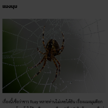
แมงมุม
เรื่องนี้เชื่อว่าชาว Ruay หลายท่านไม่เคยได้ยิน เรื่องแมงมุมตีอก