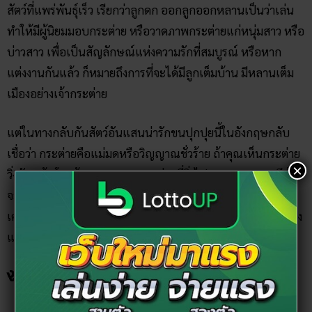
สัตว์ที่แพร่พันธุ์เร็ว เรียกว่าลูกดก ออกลูกออกหลานเป็นว่าเล่น
ทำให้มีผู้นิยมมอบกระต่าย หรือวาดภาพกระต่ายแก่หนุ่มสาว หรือ
บ่าวสาว เพื่อเป็นสัญลักษณ์แห่งความรักที่สมบูรณ์ หรือหาก
แต่งงานกันแล้ว ก็หมายถึงการที่จะได้มีลูกเต็มบ้าน มีหลานเต็ม
เมืองอย่างเจ้ากระต่าย
แต่ในทางกลับกันสัตว์อันแสนน่ารักขนปุกปุยนี้ในอังกฤษกลับ
เชื่อว่า กระต่ายคือแม่มดหรือวิญญาณชั่วร้าย ถ้าคุณเห็นกระต่าย
×
วิ่งตัดหน้า โชคร้ายจะตามมา กระต่ายที่วิ่งไปตามถนนหมายถึงไฟ
จะไหม้บ้านใกล้ ๆ และมีข้อห้ามยิงกระต่ายดำเพราะจะทำให้
เคราะห์ร้าย รวมถึงถ้ากระต่ายขาวอยู่ข้างเรือ จะเป็นลางร้ายอย่าง
แรงมากขนาดที่กัปตันเลื่อนหรือยกเลิกการเดินเรือเลยทีเดียว
งู