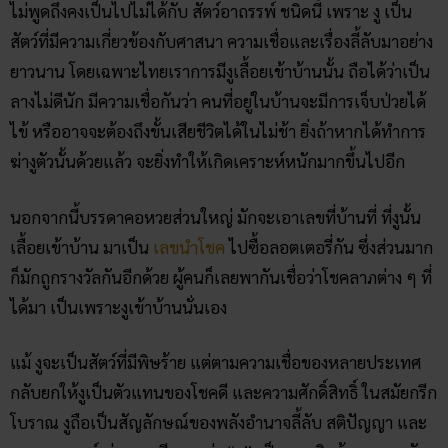
นอกจากนี้บรรดาคอหวยส่วนใหญ่ มักจะเอาเลขที่บ้านที่ ที่งูนั้น
เลื้อยเข้าบ้าน มาเป็น
เลขนำโชค
ไปซื้อลอตเตอรี่กัน ซึ่งส่วนมาก
ก็มักถูกรางวัลกันอีกด้วย ผู้คนก็เลยพากันเชื่อว่าโชคลาภต่าง ๆ ที่
ได้มา เป็นเพราะงูเข้าบ้านนั่นเอง
แม้ งูจะเป็นสัตว์ที่มีพิษร้าย แต่ตามความเชื่อของหลายประเทศ
กลับยกให้งูเป็นตัวแทนของโชคดี และความศักดิ์สิทธิ์ ในสมัยกรีก
โบราณ งูถือเป็นสัญลักษณ์ของพลังอำนาจลี้ลับ สติปัญญา และ
ความสมบูรณ์ ส่วนชาวจีนมองว่า “งู” เป็นอสรพิษร้าย พอ ๆ กับ
ที่เป็น
สัญลักษณ์มงคล
อาย-อาย