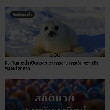
ฝันเห็นแมวน้ำ เปิดดวงชะตา การงาน การเงิน ความรัก
พร้อมโชคลาภ
สถิติหวยออกวันอาทิตย์ ตรวจหวยทุกงวด ค้นหาเลขเด็ด
ประจำวัน