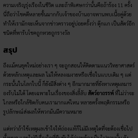
ถึงแม้คนยุคใหม่อย่างเรา ๆ จะถูกสอนให้คิดตามแนววิทยาศาสตร์
ด้วยหลักเหตุและผล ไม่ให้หลงงมงายหรือเชื่อในแบบเดิม ๆ แต่
กระนั้นในโลกใบนี้ ก็ยังมีสิ่งต่าง ๆ อีกมากมายที่ยังหาเหตุผลมาร
องรับไม่ได้ โดยเฉพาะในเรื่องของสิ่งลี้ลับ
สัตว์อาถรรพ์
ที่ไม่ว่าจะ
ไกลหรือใกล้ชิดกับคนเรามากแค่ไหน หลายครั้งพฤติกรรมหรือ
รูปลักษณ์ส่งผลให้พวกมันมีความหมาย
แต่ทว่าถ้าใช้เหตุผลเข้าใจให้ถ่องแท้ก็ไม่มีเหตุใดที่จะต้องเชื่อไป
ทั้งหมด และไม่มีเรื่องใดที่ยืนยันได้ว่าจะต้องเป็นไปตามนั้น ดัง
นั้นจึงขอให้ทุกท่านใช้วิจารณญาณในการอ่าน และที่สำคัญอย่า
นำความเชื่อเหล่านี้นำมาใช้เป็นเครื่องมือในการทำลายชีวิตต่อ
เพื่อนร่วมโลก ต่อสัตว์พวกนี้ทางอ้อมเลย
ขอบคุณภาพบางส่วนจาก
kapook