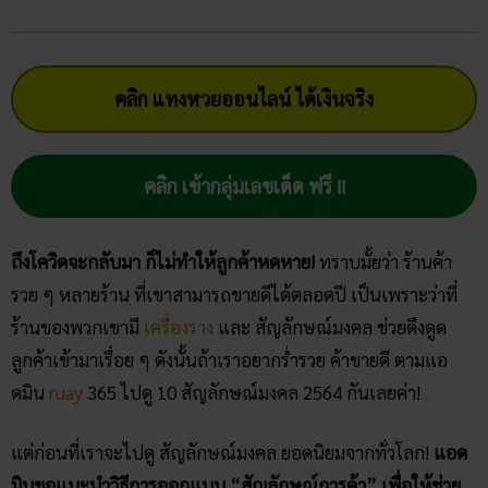
คลิก แทงหวยออนไลน์ ได้เงินจริง
คลิก เข้ากลุ่มเลขเด็ด ฟรี !!
ถึงโควิดจะกลับมา ก็ไม่ทำให้ลูกค้าหดหาย!
ทราบมั้ยว่า ร้านค้า
รวย ๆ หลายร้าน ที่เขาสามารถขายดีได้ตลอดปี เป็นเพราะว่าที่
ร้านของพวกเขามี
เครื่องราง
และ สัญลักษณ์มงคล ช่วยดึงดูด
ลูกค้าเข้ามาเรื่อย ๆ ดังนั้นถ้าเราอยากร่ำรวย ค้าขายดี ตามแอ
ดมิน
ruay
365 ไปดู 10 สัญลักษณ์มงคล 2564 กันเลยค่า!
แต่ก่อนที่เราจะไปดู สัญลักษณ์มงคล ยอดนิยมจากทั่วโลก!
แอด
มินขอแนะนำวิธีการออกแบบ “สัญลักษณ์การค้า” เพื่อให้ช่วย