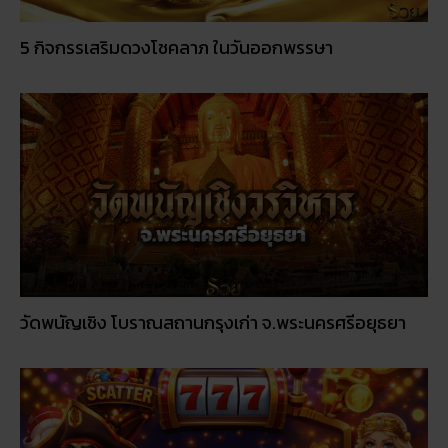
5 กิจกรรเสริมดวงโชคลาภ ในวันออกพรรษา
วัดพนัญเชิง โบราณสถานกรุงเก่า จ.พระนครศรีอยุธยา