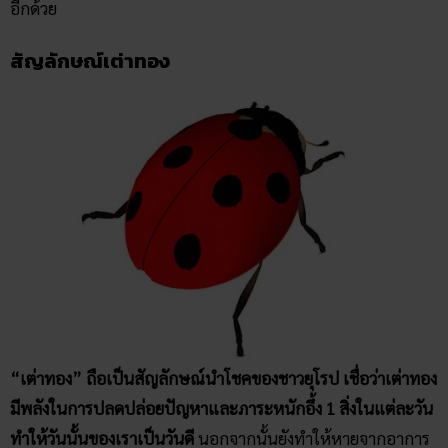
อีกด้วย
สัญลักษณ์เต่าทอง
“เต่าทอง” ถือเป็นสัญลักษณ์นำโชคของชาวยุโรป เชื่อว่าเต่าทอง
มีพลังในการปลดปล่อยปัญหาและภาระหนักอึ้ง 1 สิ่งในแต่ละวัน
ทำให้วันนั้นของเราเป็นวันดี
นอกจากนั้นยังทำให้หายจากอาการ