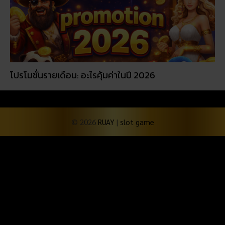
โปรโมชั่นรายเดือน: อะไรคุ้มค่าในปี 2026
© 2026
RUAY
|
slot game