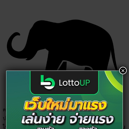
×
คนไทยคงคุ้นเคยกันดีกับ “สัญลักษณ์ช้าง” เพราะช้างเป็นสัตว์
ประจำชาติไทยเรา นอกจากนั้นทางศาสตร์ ฮวงจุ้ย “ช้าง” ยังถูก
ใช้แทนความมั่นคงอีกด้วย
เนื่องจากรูปร่างสูงใหญ่ของช้างเปรียบ