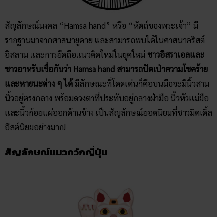
สัญลักษณ์มงคล “Hamsa hand” หรือ “หัตถ์ของพระเจ้า” มี
รากฐานมาจากศาสนายูดาย และสามารถพบได้ในศาสนาคริสต์
อิสลาม และการยึดถือแนวคิดใหม่ในยุคใหม่
ชาวอิสราเอลและ
ชาวอาหรับเชื่อกันว่า Hamsa hand สามารถปัดเป่าความโชคร้าย
และหายนะต่าง ๆ ได้
มีลักษณะที่โดดเด่นก็คือบนมือจะมีนิ้วสาม
นิ้วอยู่ตรงกลาง พร้อมดวงตาที่ประทับอยู่กลางฝ่ามือ นิ้วหัวแม่มือ
และนิ้วก้อยแผ่ออกด้านข้าง เป็นสัญลักษณ์ยอดนิยมที่ชาวมิดเดิ้ล
อีสต์นิยมอย่างมาก!
สัญลักษณ์แมวกวักญี่ปุ่น