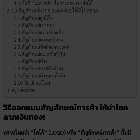
ข้อที่ “ไม่ควรทำ” ในการออกแบบโลโก้
10 สัญลักษณ์มงคล 2564 ช่วยให้มีโชคลาภ
สัญลักษณ์ลูกโอ๊ก
สัญลักษณ์เต่าทอง
สัญลักษณ์แมลงปีกแข็ง
สัญลักษณ์ดวงตาปีศาจ
สัญลักษณ์หัตถ์ของพระเจ้า
สัญลักษณ์แมวกวักญี่ปุ่น
สัญลักษณ์ช้าง
สัญลักษณ์หงส์กับมังกร
สัญลักษณ์ค้างคาวทั้งห้า
สัญลักษณ์โอม
สรุปส่งท้าย
วิธีออกแบบสัญลักษณ์การค้า ให้นำโชค
ลาภเงินทอง!
ทราบไหมว่า
“โลโก้” (LOGO) หรือ “สัญลักษณ์การค้า” นั้นมี