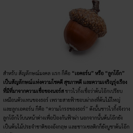
สำหรับ สัญลักษณ์มงคล แรก ก็คือ
“เอคอร์น” หรือ “ลูกโอ๊ก”
เป็นสัญลักษณ์แห่งความโชคดี สุขภาพดี และความเจริญรุ่งเรือง
ที่มีที่มาจากความเชื่อของนอร์ส
ชาวไวกิ้งเชื่อว่าต้นโอ๊กเปรียบ
เหมือนตัวแทนของธอร์ เพราะสายฟ้าชอบผ่าลงที่ต้นไม้ใหญ่
และลูกเอคอร์น ก็คือ “ความโกรธของธอร์” ดังนั้นชาวไวกิ้งจึงวาง
ลูกโอ๊กไว้บนหน้าต่างเพื่อป้องกันฟ้าผ่า นอกจากนั้นต้นโอ๊กยัง
เป็นต้นไม้ประจำชาติของอังกฤษ และชาวเซลติกก็ยังบูชาต้นโอ๊ก