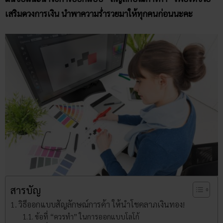
เสริมดวงการเงิน นำพาความร่ำรวยมาให้ทุกคนก่อนนะคะ
สารบัญ
วิธีออกแบบสัญลักษณ์การค้า ให้นำโชคลาภเงินทอง!
ข้อที่ “ควรทำ” ในการออกแบบโลโก้