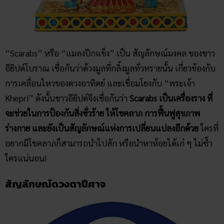
“Scarabs” หรือ “แมลงปีกแข็ง” เป็น สัญลักษณ์มงคล ของชาว
อียิปต์โบราณ เชื่อกันว่าด้วงมูลที่กลิ้งมูลทั่วทรายนั้น เกี่ยวข้องกับ
การเคลื่อนไหวของดวงอาทิตย์ และเชื่อมโยงกับ “พระเจ้า
Khepri” ดังนั้นชาวอียิปต์จึงเชื่อกันว่า
Scarabs เป็นเครื่องราง ที่
จะช่วยในการป้องกันสิ่งชั่วร้าย ให้โชคลาภ การฟื้นฟูสุขภาพ
ร่างกาย และยังเป็นสัญลักษณ์แห่งการเปลี่ยนแปลงอีกด้วย
ใครที่
อยากมีโชคลาภก็สามารถนำไปสัก หรือนำหาห้อยได้เก๋ ๆ ไม่ซ้ำ
ใครแน่นอน!
สัญลักษณ์ดวงตาปีศาจ