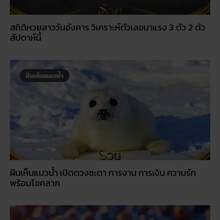
สถิติหวยลาววันอังคาร วิเคราะห์ตัวเลขมาแรง 3 ตัว 2 ตัว
สัปดาห์นี้
ฝันเห็นแมวน้ำ เปิดดวงชะตา การงาน การเงิน ความรัก
พร้อมโชคลาภ