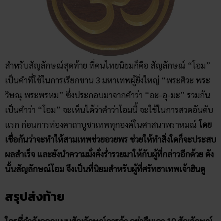
สำหรับสัญลักษณ์สุดท้าย ที่คนไทยนิยมก็คือ สัญลักษณ์ “โอม”
เป็นคำที่ใช้ในการเรียกขาน 3 มหาเทพผู้ยิ่งใหญ่ “พระศิวะ พระ
วิษณุ พระพรหม” ซึ่งประกอบมาจากคำว่า “อะ-อุ-มะ” รวมกัน
เป็นคำว่า “โอม” จะเห็นได้ว่าคำว่าโอมนี้ จะใช้ในการสวดอันดับ
แรก ก่อนการท่องคาถาบูชาเทพทุกองค์ในศาสนาพราหมณ์
โดย
เชื่อกันว่าจะทำให้สามเทพช่วยอวยพร ช่วยให้ทำสิ่งใดก็จะประสบ
ผลสำเร็จ และยังนำความมั่งคั่งร่ำรวยมาให้กับผู้ที่กล่าวอีกด้วย ดัง
นั้นสัญลักษณ์โอม จึงเป็นที่นิยมสำหรับผู้ที่ศรัทธาเทพเจ้าฮินดู
สรุปส่งท้าย
ใครที่กำลังออกแบบสัญลักษณ์การค้า อย่าลืมเอา 10 สัญลักษณ์