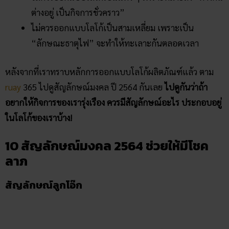
ต่างอยู่ เป็นกิจการชั่วคราว”
ไม่ควรออกแบบโลโก้เป็นสามเหลี่ยม เพราะเป็น
“ลักษณะธาตุไฟ” จะทำให้ทะเลาะกันตลอดเวลา
หลังจากที่เราทราบหลักการออกแบบโลโก้ผลิตภัณฑ์แล้ว ตาม
ruay
365 ไปดูสัญลักษณ์มงคล ปี 2564 กันเลย
ไปดูกันว่าถ้า
อยากให้กิจการของเรารุ่งเรือง ควรมีสัญลักษณ์อะไร ประกอบอยู่
ในโลโก้ของเราบ้าง!
10 สัญลักษณ์มงคล 2564 ช่วยให้มีโชค
ลาภ
สัญลักษณ์ลูกโอ๊ก