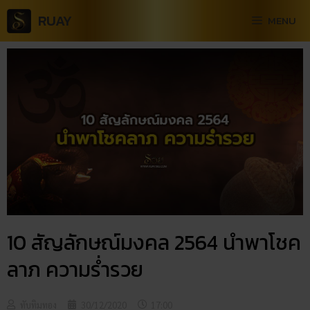
RUAY
MENU
10 สัญลักษณ์มงคล 2564 นำพาโชค
ลาภ ความร่ำรวย
ทับทิมทอง
30/12/2020
17:00