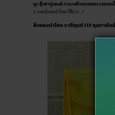
มุก ตุ๊กตาหุ่นยนต์ กางเกงตัวหลวมพอง และของ
2 และอักษรนำโชค ก็คือ K , T
สิ่งของนำโชค ราศีกุมภ์ (13 กุมภาพันธ