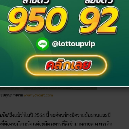
 ขอบคุณภาพจาก
www.yoycart.com
อนโต!
ถึงแม้ว่าในปี 2564 นี้ จะค่อนข้างมีความผันผวนและมี
ที่ต้องระมัดระวัง แต่จะมีดวงดาวที่ดีเข้ามาหลายดวง ควรคิด