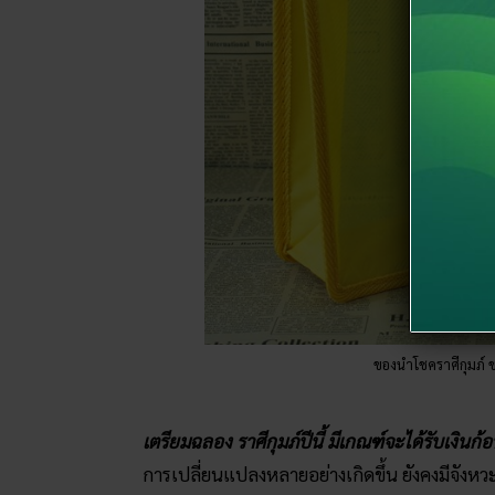
ของนำโชคราศีกุมภ์
เตรียมฉลอง ราศีกุมภ์ปีนี้ มีเกณฑ์จะได้รับเงินก้
การเปลี่ยนแปลงหลายอย่างเกิดขึ้น ยังคงมีจังหวะ