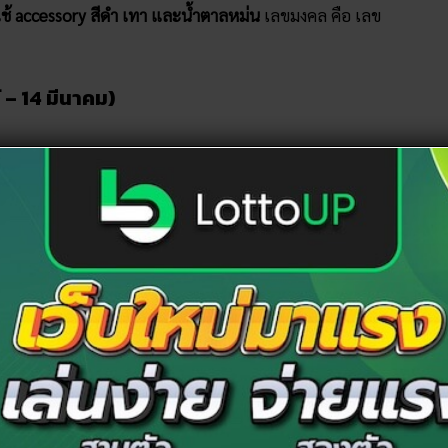
ใช้ accessory สีดำ เทา และน้ำตาลหม่น
เลขมงคล คือ เลข
์ – 14 มีนาคม)