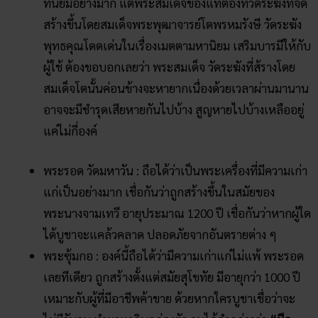
ที่นิยมอย่างมาก แต่พระสมเด็จของแท้ต้องที่วัดระฆังที่จัด
สร้างขึ้นโดยสมเด็จพระพุฒาจารย์โตพรหมรังษี วัดระฆัง
พุทธคุณโดดเด่นในเรื่องเมตตามหานิยม เสริมบารมีให้กับ
ผู้ใช้ ต้องขอบอกเลยว่า พระสมเด็จ วัดระฆังที่ส้รางโดย
สมเด็จโตนั้นค่อนข้างจะหายากเนื่องด้วยเวลาผ่านมานาน
อาจจะมีชำรุดเสียหายกันไปบ้าง สูญหายไปบ้างเหลืออยู่
แค่ไม่กี่องค์
พระรอด วัดมหาวัน : ถือได้ว่าเป็นพระเครื่องที่มีความเก่า
แก่เป็นอย่างมาก เชื่อกันว่าถูกสร้างขึ้นในสมัยของ
พระนางจามเทวี อายุประมาณ 1200 ปี เชื่อกันว่าหากผู้ใด
ได้บูชาจะแคล้วคลาด ปลอดภัยจากอันตรายต่าง ๆ
พระซุ้มกอ : องค์นี้ถือได้ว่ามีความเก่าแก่ไม่แพ้ พระรอด
เลยทีเดียว ถูกสร้างตั้งแต่สมัยสุโขทัย มีอายุกว่า 1000 ปี
เหมาะกับผู้ที่มีอาชีพค้าขาย ด้วยหากใครบูชาเชื่อว่าจะ