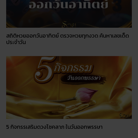
สถิติหวยออกวันอาทิตย์ ตรวจหวยทุกงวด ค้นหาเลขเด็ด
ประจำวัน
5 กิจกรรเสริมดวงโชคลาภ ในวันออกพรรษา