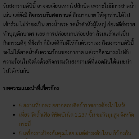
วันสงกรานต์ปีนี้ อาจจะเงียบเหงาไปสักนิด เพราะไม่มีการสาดน้ำ
เล่น แต่ยังมี
กิจกรรมวันสงกรานต์
อีกมากมาย ให้ทุกท่านได้ไป
เข้าร่วม ไม่ว่าจะเป็น สรงน้ำพระ รดน้ำดำหัวผู้ใหญ่ ก่อเจดีย์ทราย
ทำบุญตักบาตร และ การปล่อยนกปล่อยปลา ล้วนแล้วแต่เป็น
กิจกรรมดีๆ ที่ยิ่งทำ ก็มีแต่ดีกับดีให้กับตัวเราเอง ถึงสงกรานต์ปีนี้
จะไม่ได้สาดน้ำดับความร้อนของอากาศ แต่เราก็สามารถไปดับ
ความร้อนในจิตใจด้วยกิจกรรมวันสงกรานต์ที่แอดมินได้แนะนำ
ไปได้เช่นกัน
บทความแนะนำที่เกี่ยวข้อง
5 สถานที่ขอพร อยากสอบติดข้าราชการต้องไปไหว้!
เที่ยว วัดถ้ำเสือ พิชิตบันได 1,237 ขั้น ชมวิวมุมสูง จังหวัด
กระบี่
5 เครื่องรางป้องกันคุณไสย มนต์ดำระดับไหน ก็ป้องกัน