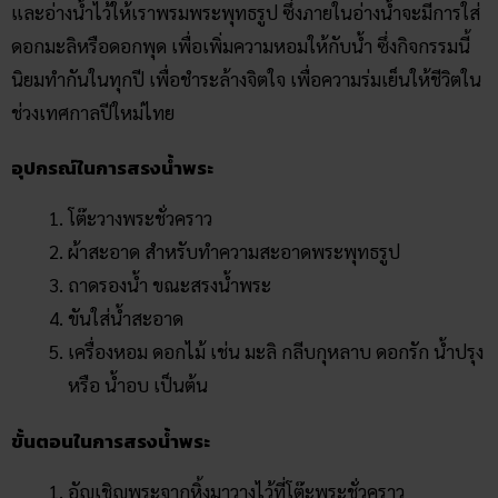
และอ่างน้ำไว้ให้เราพรมพระพุทธรูป ซึ่งภายในอ่างน้ำจะมีการใส่
ดอกมะลิหรือดอกพุด เพื่อเพิ่มความหอมให้กับน้ำ ซึ่งกิจกรรมนี้
นิยมทำกันในทุกปี เพื่อชำระล้างจิตใจ เพื่อความร่มเย็นให้ชีวิตใน
ช่วงเทศกาลปีใหม่ไทย
อุปกรณ์ในการสรงน้ำพระ
โต๊ะวางพระชั่วคราว
ผ้าสะอาด สำหรับทำความสะอาดพระพุทธรูป
ถาดรองน้ำ ขณะสรงน้ำพระ
ขันใส่น้ำสะอาด
เครื่องหอม ดอกไม้ เช่น มะลิ กลีบกุหลาบ ดอกรัก น้ำปรุง
หรือ น้ำอบ เป็นต้น
ขั้นตอนในการสรงน้ำพระ
อัญเชิญพระจากหิ้งมาวางไว้ที่โต๊ะพระชั่วคราว