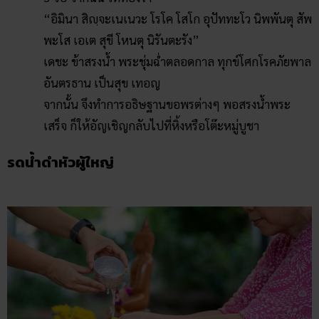
“อิมินา สิญฺจะเนเนวะ โรโค โสโก อุปัททะโว นิพพันตุ สัพ
พะโส เอเต สุขี โหนตุ นิรันตะรัง”
เดชะ ข้าสรงน้ำ พระชุ่มฉ่ำตลอดกาล ทุกข์โศกโรคภัยพาล
อันตรธาน เป็นสุข เทอญ
จากนั้น จึงทำการอธิษฐานขอพรต่างๆ พอสรงน้ำพระ
เสร็จ ก็ให้อัญเชิญกลับไปที่หิ้งหรือโต๊ะหมู่บูชา
รดน้ำดำหัวผู้ใหญ่