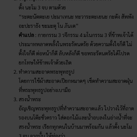
ตั้ง นะโม 3 จบ ตามด้วย
“ระตะนัตตะเย ปะมาเทนะ ทะวาระตะเยนะ กะตัง สัพพัง
อะปะราธัง ขะมะตุ โน ภันเต”
คำแปล
: กายกรรม 3 วจีกรรม 4 มโนกรรม 3 ที่ข้าพเจ้าได้
ประมาทพลาดพลั้งในพระรัตนตรัย ด้วยความตั้งใจก็ดี ไม่
ตั้งใจก็ดี ต่อหน้าก็ดี ลับหลังก็ดี ขอพระรัตนตรัยได้โปรด
ยกโทษให้ข้าพเจ้าด้วยเถิด
ทำความสะอาดพระพุทธรูป
โดยการใช้ผ้าสะอาดเปียกหมาดๆ เช็ดทำความสะอาดฝุ่น
ที่พระพุทธรูปอย่างเบามือ
สรงน้ำพระ
อัญเชิญพระพุทธรูปที่ทำความสะอาดแล้ว ไปวางไว้ที่ถาด
รองบนโต๊ะชั่วคราว ใส่ดอกไม้และน้ำอบลงในอ่างน้ำที่จะ
สรงน้ำพระ เรียกทุกคนในบ้านมาพร้อมกัน แล้วตั้ง นะโม
3 จบ จากนั้น ให้ท่องว่า