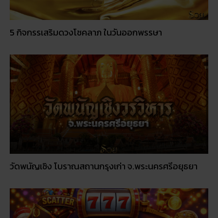
5 กิจกรรเสริมดวงโชคลาภ ในวันออกพรรษา
วัดพนัญเชิง โบราณสถานกรุงเก่า จ.พระนครศรีอยุธยา