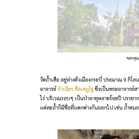
ขอบคุ
วัดถ้ำเสือ อยู่ห่างตัวเมืองกระบี่ ประมาณ 9 ก
อาจารย์
จำเนียร สีลเสฏโฐ
ซึ่งเป็นพระอาจารย์สาย
ไร่ บริเวณรอบๆ เป็นป่าอายุหลายร้อยปี บรรยากาศร่
แต่ละถ้ำก็มีชื่อที่แตกต่างกันออกไป เช่น ถ้ำคนธ