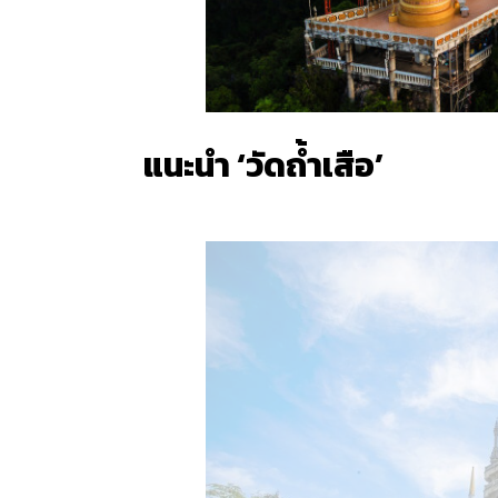
แนะนำ
‘วัดถ้ำเสือ’