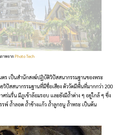
ณภาพจาก
Photo Tech
ิโลเมตร เป็นสำนักสงฆ์ปฏิบัติวิปัสสนากรรมฐานของพระ
วิปัสสนากรรมฐานที่มีชื่อเสียง ตัววัดมีพื้นที่มากกว่า 200
มรื่น มีภูเข้าล้อมรอบ และยังมีถ้ำต่าง ๆ อยู่ใกล้ ๆ ซึ่ง
รรพ์ ถ้ำลอด ถ้ำช้างแก้ว ถ้ำลูกธนู ถ้ำพระ เป็นต้น