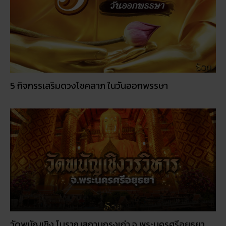
5 กิจกรรเสริมดวงโชคลาภ ในวันออกพรรษา
วัดพนัญเชิง โบราณสถานกรุงเก่า จ.พระนครศรีอยุธยา