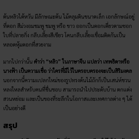
ต้นหลิวไต้หวัน มีลักษณะต้น ไม้คลุมดินขนาดเล็ก เอกลักษณ์อยู่
ที่ดอก สีม่วงอมชมพู ชมพู หรือ ขาว ออกเป็นดอกเดี่ยวตามซอก
ใบที่ปลายกิ่ง กลีบเลี้ยงสีเขียว โคนกลีบเลี้ยงเชื่อมติดกันเป็น
หลอดหุ้มดอกที่สวยงาม
มากไปกว่านั้น
คำว่า “หลิว” ในภาษาจีน แปลว่า เทพธิดาหรือ
นางฟ้า เป็นความเชื่อ ว่าใครที่มีไว้ในครอบครองจะเป็นสิริมงคล
นอกจากนี้ความแปลกใหม่ของรูปทรงต้นไม้ถักก็เป็นเสน่ห์ชวน
หลงใหลสำหรับคนที่ชื่นชอบ สามารถนำไปประดับบ้าน ตกแต่ง
สวนหย่อม และเป็นของที่ระลึกในโอกาสและเทศกาลต่าง ๆ ได้
เป็นอย่างดี
สรุป
หากคุณกำลังมองหาของขวัญที่มีความหมายดี ๆ ใช้ได้สำหรับทุก
ๆ วาระมงคล และมอบให้ได้กับผู้รับทุกเพศทุกวัย ทางเรา Ruay