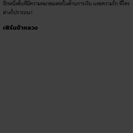
มงคลที่นิยมปลูกก็คือ “เพชรไพฑูรย์”
ที่เชื่อว่าจะนำความโชคดี
มาให้ หากมีลำต้นขึ้นคู่กัน 2 ลำต้น ความโชคดีก็จะทวีคูณเป็นเท่า
ตัว และจะประสบความสำเร็จในเรื่องของความรักอีกด้วย
ถือเป็น
อีกหนึ่งต้นที่มีความหมายมงคลในด้านการเงิน และความรัก ที่ใคร
ต่างก็ปรารถนา
เฟิร์นข้าหลวง