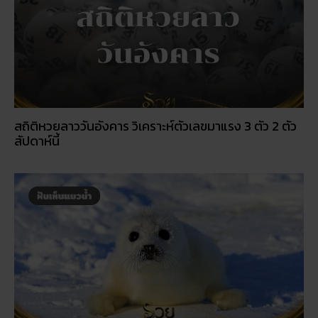
สถิติหวยลาววันอังคาร วิเคราะห์ตัวเลขมาแรง 3 ตัว 2 ตัว
สัปดาห์นี้
ฝันเห็นแมวน้ำ เปิดดวงชะตา การงาน การเงิน ความรัก