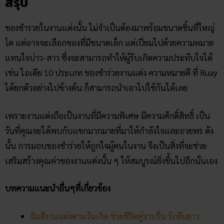
ของชำรวยในงานแต่งนั้น ไม่จำเป็นต้องมาพร้อมขนาดชิ้นที่ใหญ่
โต แต่อาจจะเลือกของที่มีขนาดเล็ก แต่เปี่ยมไปด้วยความหมาย
แทนใจบ่าว-สาว ซึ่งจะสามารถทำให้ผู้รับเกิดความประทับใจได้
เช่น ไอเดีย 10 ประเภท ของชำร่วยงานแต่ง ความหมายดี​ ที่ Ruay
ได้ยกตัวอย่างไปข้างต้น ก็สามารถนำเอาไปใช้กันได้เลย
เพราะงานแต่งถือเป็นงานที่มีความพิเศษ มีความศักดิ์สิทธิ์ เป็น
วันที่คุณจะได้พบกับแขกมากมายที่มาให้กำลังใจและอวยพร ดัง
นั้น การมอบของชำร่วยให้ถูกใจผู้คนในงาน จึงเป็นสิ่งที่จะช่วย
เสริมสร้างคุณค่าของงานแต่งนั้น ๆ ให้สมบูรณ์ยิ่งขึ้นไปอีกนั่นเอง
บทความแนะนำอื่นๆที่เกี่ยวข้อง
ธีมสีงานแต่งตามวันเกิด ช่วยชีวิตคู่ราบรื่น รักยืนยาว
ฤกษ์​แต่ง​งาน​ปี​64 แพลนไว้ตั้งแต่ปีเนิ่นๆ เตรียมพร้อม