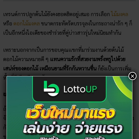
เทรนด์การปลูกต้นไม้ยังคงฮอตฮิตอยู่เสมอ การเลือก
ไม้มงคล
หรือ
ดอกไม้มงคล
ขนาดกระทัดรัดบรรจุลงในกระถางน่ารัก ๆ ก็
เป็นอีกหนึ่งไอเดียของชำร่วยที่คู่บ่าวสาวรุ่นใหม่นิยมทำกัน
เพราะนอกจากเป็นการขอบคุณแขกที่มาร่วมงานด้วยต้นไม้
ดอกไม้ความหมายดี ๆ
แทนความรักที่สวยงามพรั่งพรูไปด้วย
เสน่ห์ของดอกไม้ เหมือนยามที่รักกันหวานชื่น
ก็ยังเป็นการเพิ่ม
×
พื้นที่สีเขียวอีกทางด้วย
ของชำร่วยประเภท DIY หรืองานประดิษฐ์
ถ้าหากคู่บ่าวสาวชอบความแปลกใหม่ ไม่อยากเหมือนใครก็ต้อง
จัด ของชำร่วยประเภท DIY ที่รังสรรค์ผลิตขึ้นมาจากความคิดของ
กันและกัน จนเกิดเป็นของขวัญลิมิเต็ดที่มีแค่เฉพาะในงานแต่ง
ของเรากันไปเลย