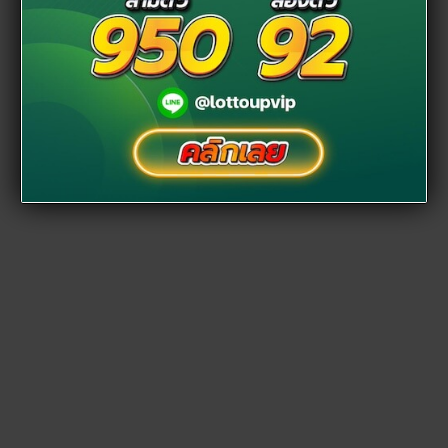
ไอเดียของชำร่วยงานแต่งดารา คู่ “กันต์ กันตถาวร-พลอย อัยดา” ขอบคุณภาพจาก
ไอจี
kankantathavorn
ยกตัวอย่างเช่น ไอเดียของชำร่วยงานแต่งดารา
“กันต์ กันตถาวร-
พลอย อัยดา”
ที่เลือกของชำร่วยงานแต่งงานเป็นแผ่นน้ำหอม