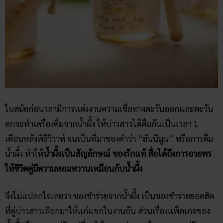
ในสมัยก่อนวลามีการแต่งงานความเชื่อทางตะวันออกและตะวัน
ตกจะทำเครื่องดื่มจากน้ำผึ้ง ให้บ่าวสาวได้ดื่มกันเป็นเวลา 1
เดือนหลังพิธีวิวาห์ จนเป็นที่มาของคำว่า “ฮันนีมูน” หรือการดื่ม
น้ำผึ้ง ทำให้
น้ำผึ้งเป็นสัญลักษณ์ ของรักแท้ สื่อได้ถึงการอวยพร
ให้ชีวิตคู่มีความหอมหวานเหมือนกับน้ำผึ้ง
จึงไม่แปลกใจเลยว่า ของชำร่วยจากน้ำผึ้ง เป็นของชำร่วยยอดฮิต
ที่คู่บ่าวสาวเลือกมาให้แก่แขกในงานกัน ส่วนเรื่องแพ็คเกจของ