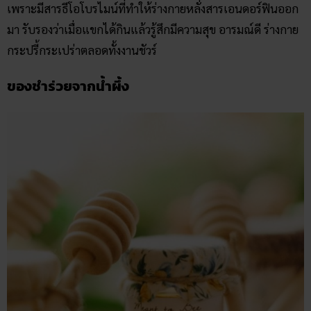
เพราะมีสารธีโอโบรไมน์ที่ทําให้ร่างกายหลั่งสารเอนดอร์ฟินออก
มา รับรองว่าเมื่อแขกได้กินแล้วรู้สึกมีความสุข อารมณ์ดี ร่างกาย
กระปรี้กระเปร่าตลอดทั้งงานชัวร์
ของชำร่วยจากน้ำผึ้ง