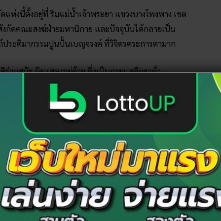
ห่งนี้ตั้งอยู่ที่ ริมแม่น้ำเจ้าพระยา แขวงบางโพงพาง เขต
ังกัดคณะสงฆ์ฝ่ายมหานิกาย และปัจจุบันได้กลายเป็น
สถ์ประติมากรรมปูนปั้นเบญจรงค์ ที่วิจิตรตระการตามาก
ิร่วมสมัย จัดแสดงอยู่ด้วย ซึ่งเป็นกระแสฮือฮาทั่ว
ี่วัดแห่งนี้ เต็มไปด้วยตัวละครแปลก ๆ อาทิ ฟาโรห์
ูนดัง ๆ ปะปนรวมกันอย่างสร้างสรรค์ จึงเป็นวัดที่สร้าง
ราม