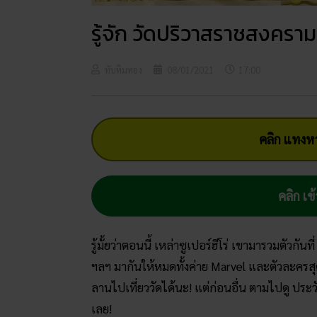
รู้จัก วัดปริวาสราชสงคราม
ทับทิมทอง
08/01/2021
17:00
คลิก แทงหว
คลิก เข้
รู้มั้ยว่าตอนนี้ เหล่าซูเปอร์ฮีโร่ เขามารวมตัวกันที
ฯลฯ มากันให้หมดทั้งค่าย Marvel และตัวละครสุดฮิ
ลานไปเที่ยววัดได้นะ! แต่ก่อนอื่น ตามไปดู ประ
เลย!