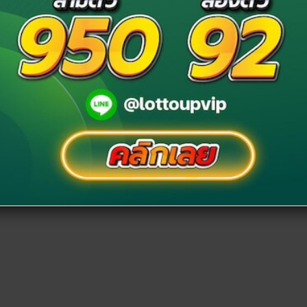
ราบไหมว่า เดิมทีวัดมีชื่อว่า “วัดปริวาส” สั้น ๆ แบบนี้นี่
้นกรุงรัตนโกสินทร์ และต่อมาในสมัยรัชกาลที่ 2–3 “พระยา
ณะวัดให้สวยงาม จึงได้ตั้งชื่อใหม่ว่า “วัดปริวาสราช