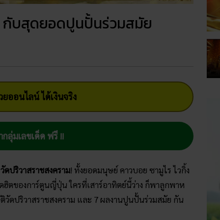
 กับสุดยอดปูนปั้นร่วมสมัย
ยออนไลน์ ได้เงินจริง
ากลุ่มเลขเด็ด ฟรี !!
่
วัดปริวาสราชสงคราม
! ทั้งยอดมนุษย์ คาวบอย ซามูไร ไวกิ้ง
ตของการ์ตูนญี่ปุ่น ใครที่เสาร์อาทิตย์นี้ว่าง ก็พาลูกพาห
วัติวัดปริวาสราชสงคราม และ 7 ผลงานปูนปั้นร่วมสมัย กัน