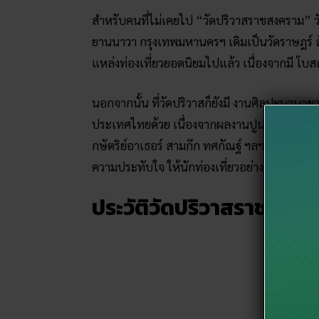
สำหรับคนที่ไม่เคยไป “วัดปริวาสราชสงคราม” วัดแ
ยานนาวา กรุงเทพมหานครฯ เดิมเป็นวัดราษฎร์ ส
แหล่งท่องเที่ยวยอดนิยมไปแล้ว เนื่องจากมี โบ
นอกจากนั้น ที่วัดปริวาสก็ยังมี งานศิลปะนานาชาต
ประเทศไทยด้วย เนื่องจากผลงานปูนปั้นร่วมสมัยท
กษัตริย์อาเธอร์ สามก๊ก ทศกัณฐ์ ฯลฯ และตัวการ์ต
ความประทับใจ ให้นักท่องเที่ยวอย่างมาก!
ประวัติวัดปริวาสราชสงค