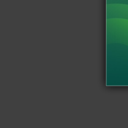
ก่อนที่จะเดินทางไปเยี่ยมชมวัดปริวาสราชสงคราม ท
แหล่ะ โดยเป็นวัดเล็ก ๆ ที่ถูกสร้างขึ้นในช่วงต
เพชรพิชัย”และ “พระยาราชสงคราม” ได้จัดการบูร