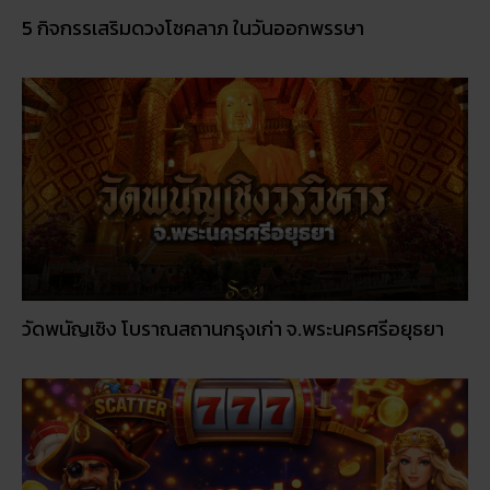
5 กิจกรรเสริมดวงโชคลาภ ในวันออกพรรษา
วัดพนัญเชิง โบราณสถานกรุงเก่า จ.พระนครศรีอยุธยา