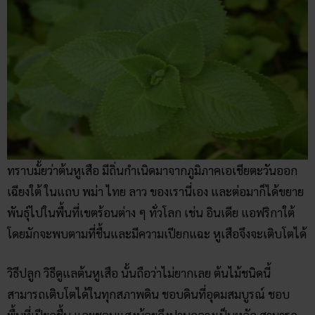
ทราบมั้ยว่าต้นหูเสือ มีถิ่นกำเนิดมาจากภูมิภาคเอเชียตะวันออก
เฉียงใต้ ในแถบ พม่า ไทย ลาว ของเรานี่เอง และต่อมาก็ได้ขยาย
พันธ์ุไปในพื้นที่เขตร้อนต่าง ๆ ทั่วโลก เช่น อินเดีย แอฟริกาใต้
โดยมักจะพบตามที่ชื้นและมีความเปียกแฉะ หูเสือจึงจะเติบโตได้
วิธีปลูก วิธีดูแลต้นหูเสือ นั้นถือว่าไม่ยากเลย ต้นไม้ชนิดนี้
สามารถเติบโตได้ในทุกสภาพดิน ชอบดินที่อุดมสมบูรณ์ ชอบ
พื้นที่เปียกชื้น และชอบแสงน้อยถึงปานกลางเป็นหลัก สามารถ