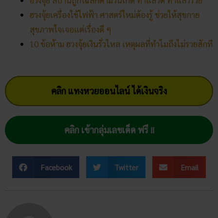
ฮวงจุ้ย สีบ้านถูกโฉลก​ตามวันเกิด ทาแล้วดี ทาแล้วรวย
ฮวงจุ้ยเครื่องใช้ไฟฟ้า ศาสตร์ใหม่ต้องรู้ ช่วยให้สุขกาย
สุขภาพใจเจอแต่เรื่องดี ๆ
10 ข้อห้าม​ ฮวงจุ้ย​เงินรั่วไหล​​ เหตุผลที่ทำไมถึงไม่รวยสักที
คลิก แทงหวยออนไลน์ ได้เงินจริง
คลิก เข้ากลุ่มเลขเด็ด ฟรี !!
Facebook
Twitter
Email