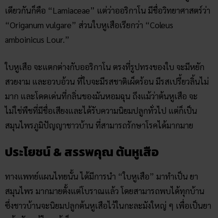
เดียวกันก็คือ “Lamiaceae” แต่ว่าออริกาโน มีชื่อวิทยาศาสตร์ว่า
“Origanum vulgare” ส่วนใบหูเสือเรียกว่า “Coleus
amboinicus Lour.”
ใบหูเสือ จะแตกต่างกับออริกาโน ตรงที่รูปทรงของใบ จะมีหยัก
สวยงาม และอวบอ้วน ที่ใบจะมีรสชาติเผ็ดร้อน มีรสเปรี้ยวลิ้นไม่
มาก และโดดเด่นที่กลิ่นของมันหอมฉุน ถึงแม้ว่าต้นหูเสือ จะ
ไม่ใช่พืชที่มีชื่อเสียงและได้รับความนิยมปลูกทั่วไป แต่ก็เป็น
สมุนไพรภูมิปัญญาชาวบ้าน ที่สามารถรักษาโรคได้มากมาย
ประโยชน์ & สรรพคุณ ต้นหูเสือ
ทางแพทย์แผนไทยนั้น ได้มีการนำ “ใบหูเสือ” มาทำเป็น ยา
สมุนไพร มากมายตั้งแต่โบราณแล้ว โดยสามารถพบได้ทุกบ้าน
ซึ่งชาวบ้านจะนิยมปลูกต้นหูเสือไว้ในกะละมังใหญ่ ๆ เพื่อเป็นยา