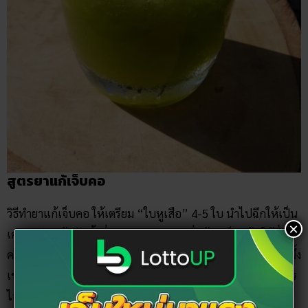
สูตรยาแก้เจ็บคอ
วิธีทำยาแก้เจ็บคอ ให้เตรียม “ใบหูเสือ” 4-5 ใบ นำไปฉีกให้เป็น
×
เศษ ๆ และต้มกับน้ำดื่มปริมาณ 1 ลิตร เมื่อต้มเสร็จแล้ว ให้ดื่ม
ครั้งละครึ่งแก้ว โดยดื่มวันละ 3 เวลา สามารถใส่เกลือหรือใส่น้ำผึ้ง
เข้าไปด้วยเพื่อให้ดื่มง่ายขึ้น ควรต้มดื่มทุกวัน จะช่วยรักษาอาการ
ไอ และเจ็บคอให้หายได้