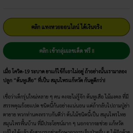
คลิก แทงหวยออนไลน์ ได้เงินจริง
คลิก เข้ากลุ่มเลขเด็ด ฟรี !!
เมื่อ โควิด-19 ระบาด ยาแก้ไข้ก็เอาไม่อยู่ ถ้าอย่างนั้นเรามาลอง
ปลูก “ต้นหูเสือ” ที่เป็น สมุนไพรแก้หวัด กันดูดีกว่า!
เชื่อว่าเด็กรุ่นใหม่หลาย ๆ คน คงจะไม่รู้จัก ต้นหูเสือ ไม้มงคล ที่มี
สรรพคุณร้อยแปด ชนิดนี้กันอย่างแน่นอน แต่ถ้ากลับไปถามปู่ย่า
ตายาย พวกท่านคงทราบกันดีว่า ต้นไม้ชนิดนี้เป็น สมุนไพรไทย
สมุนไพรพื้นบ้าน ที่มีประโยชน์มาก ๆ นอกจากจะช่วย แก้หวัด
แก้ไอได้แล้ว ยังสามารถช่วยรักษาอาการเจ็บป่วยอื่น ๆ ได้อีกด้วย