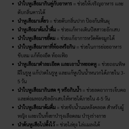
นำใบหูเสือมากินคู่กับอาหาร
= ช่วยให้เจริญอาหาร และ
ดับกลิ่นคาวได้
นำหูเสือมาเคี้ยว
= ช่วยดับกลิ่นปาก ป้องกันฟันผุ
นำหูเสือมาต้มน้ำดื่ม
= ช่วยแก้ทางเดินปัสสาวะอักเสบ
นำใบหูเสือมาขยี้ดม
= ช่วยแก้อาการหวัดคัดจมูกได้
นำใบหูเสือมาทาที่ท้องหรือกิน
= ช่วยในการย่อยอาหาร
ขับลม แก้ท้องอืด ท้องเฟ้อ
นำหูเสือมาตำละเอียด และเอาน้ำหยอดหู
= ช่วยถอนพิษ
ฝีในรูหู แก้ปวดในรูหู และแก้หูเป็นน้ำหนวกได้ภายใน 3-
5 วัน
นำใบหูเสือมากินสด ๆ หรือกินน้ำ
= ช่วยลดอาการเจ็บคอ
และต่อมทอนซิลอักเสบให้หายได้ภายใน 4-5 วัน
นำใบหูเสือมาต้มดื่ม
= ช่วยขับน้ำนมหลังคลอด สำหรับผู้
หญิง และเป็นทั้งยาบำรุงเลือดลม บำรุงร่างกาย
นำต้นหูเสือไปตั้งไว้
= ช่วยไล่ยุง ไล่แมลงได้