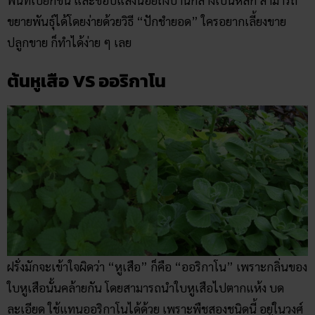
ขยายพันธ์ุได้โดยง่ายด้วยวิธี “ปักชำยอด” ใครอยากเลี้ยงขาย
ปลูกขาย ก็ทำได้ง่าย ๆ เลย
ต้นหูเสือ VS ออริกาโน
ฝรั่งมักจะเข้าใจผิดว่า “หูเสือ” ก็คือ “ออริกาโน” เพราะกลิ่นของ
ใบหูเสือนั้นคล้ายกัน โดยสามารถนำใบหูเสือไปตากแห้ง บด
ละเอียด ใช้แทนออริกาโนได้ด้วย เพราะพืชสองชนิดนี้ อยู่ในวงศ์