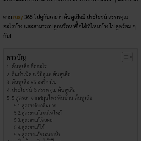
ตาม
ruay
365 ไปดูกันเลยว่า ต้นหูเสือมี ประโยชน์ สรรพคุณ
อะไรบ้าง และสามารถปลูกหรือหาซื้อได้ที่ไหนบ้าง ไปดูพร้อม ๆ
กัน!
สารบัญ
ต้นหูเสือ คืออะไร
ถิ่นกำเนิด & วิธีดูแล ต้นหูเสือ
ต้นหูเสือ VS ออริกาโน
ประโยชน์ & สรรพคุณ ต้นหูเสือ
5 สูตรยา จากสมุนไพรพื้นบ้าน ต้นหูเสือ
สูตรยาดับกลิ่นปาก
สูตรยาแก้แผลไฟไหม้
สูตรยาแก้เจ็บคอ
สูตรยาแก้ไข้
สูตรยาแก้กระหายน้ำ