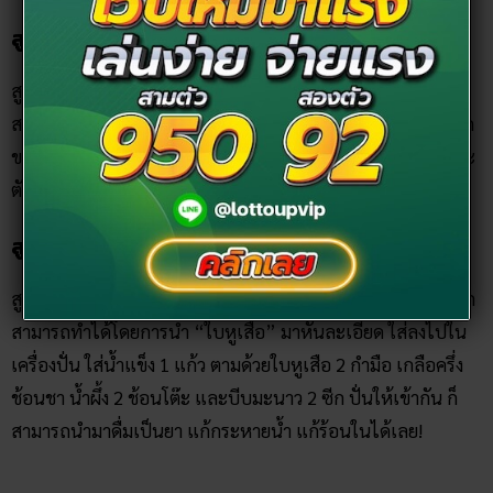
สูตรยาแก้ไข้
สูตรนี้เป็นสูตรที่ได้รับความนิยมในการทำยาสำหรับเด็ก โดย
สามารถนำ “ใบหูเสือ” มาตำให้ละเอียด และนำไปโปะหน้าผาก
ของเด็กได้เลย และเอาผ้าทับไว้ จะช่วยทำให้ลดอาการมีไข้ และ
ตัวร้อนได้
สูตรยาแก้กระหายน้ำ
สูตรสุดท้าย ที่นำมาฝากเป็น “สมูทตี้หูเสือ” ที่มีรสชาติอร่อยมาก
สามารถทำได้โดยการนำ “ใบหูเสือ” มาหั่นละเอียด ใส่ลงไปใน
เครื่องปั่น ใส่น้ำแข็ง 1 แก้ว ตามด้วยใบหูเสือ 2 กำมือ เกลือครึ่ง
ช้อนชา น้ำผึ้ง 2 ช้อนโต๊ะ และบีบมะนาว 2 ซีก ปั่นให้เข้ากัน ก็
สามารถนำมาดื่มเป็นยา แก้กระหายน้ำ แก้ร้อนในได้เลย!