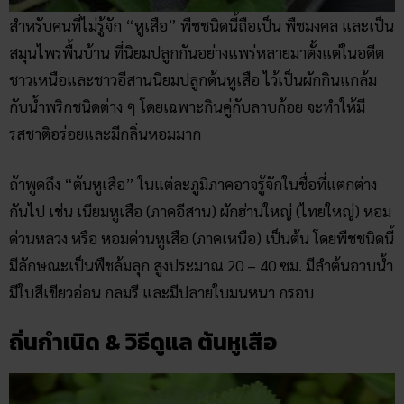
สำหรับคนที่ไม่รู้จัก “หูเสือ” พืชชนิดนี้ถือเป็น พืชมงคล และเป็น
สมุนไพรพื้นบ้าน ที่นิยมปลูกกันอย่างแพร่หลายมาตั้งแต่ในอดีต
ชาวเหนือและชาวอีสานนิยมปลูกต้นหูเสือ ไว้เป็นผักกินแกล้ม
กับน้ำพริกชนิดต่าง ๆ โดยเฉพาะกินคู่กับลาบก้อย จะทำให้มี
รสชาติอร่อยและมีกลิ่นหอมมาก
ถ้าพูดถึง “ต้นหูเสือ” ในแต่ละภูมิภาคอาจรู้จักในชื่อที่แตกต่าง
กันไป เช่น เนียมหูเสือ (ภาคอีสาน) ผักฮ่านใหญ่ (ไทยใหญ่) หอม
ด่วนหลวง หรือ หอมด่วนหูเสือ (ภาคเหนือ) เป็นต้น โดยพืชชนิดนี้
มีลักษณะเป็นพืชล้มลุก สูงประมาณ 20 – 40 ซม. มีลำต้นอวบน้ำ
มีใบสีเขียวอ่อน กลมรี และมีปลายใบมนหนา กรอบ
ถิ่นกำเนิด & วิธีดูแล ต้นหูเสือ