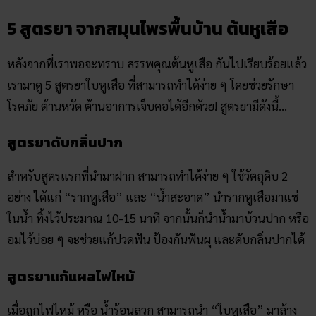
5 สูตรยา จากสมุนไพรพื้นบ้าน ต้นหูเสือ
หลังจากที่เราพอจะทราบ สรรพคุณต้นหูเสือ กันไปเรียบร้อยแล้ว
เรามาดู 5 สูตรยาใบหูเสือ ที่สามารถทำได้ง่าย ๆ โดยช่วยรักษา
โรคภัย ต้านหวัด ต้านอาการเจ็บคอได้อีกด้วย! สูตรยามีดังนี้…
สูตรยาดับกลิ่นปาก
สำหรับสูตรแรกที่นำมาฝาก สามารถทำได้ง่าย ๆ ใช้วัตถุดิบ 2
อย่าง ได้แก่ “รากหูเสือ” และ “น้ำสะอาด” นำรากหูเสือมาแช่
ในน้ำ ทิ้งไว้ประมาณ 10-15 นาที จากนั้นก็นำน้ำมาบ้วนปาก หรือ
อมไว้บ่อย ๆ จะช่วยแก้ปวดฟัน ป้องกันฟันผุ และดับกลิ่นปากได้
สูตรยาแก้แผลไฟไหม้
เมื่อถูกไฟไหม้ หรือ น้ำร้อนลวก สามารถนำ “ใบหูเสือ” มาล้าง