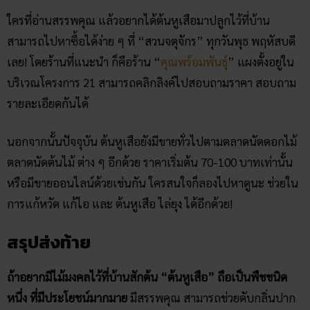
ใครที่อ่านสรรพคุณ แล้วอยากได้ต้นหูเสือมาปลูกไว้ที่บ้าน
สามารถไปหาซื้อได้ง่าย ๆ ที่ “สวนจตุจักร” ทุกวันพุธ พฤหัสบดี
เลย! โดยร้านที่แนะนำ ก็คือร้าน “
คุณพร้อมพันธุ์
” แผงตั้งอยู่ใน
บริเวณโครงการ 21 สามารถคลิกลิงค์ไปสอบถามราคา สอบถาม
รายละเอียดกันได้
นอกจากนั้นปัจจุบัน ต้นหูเสือยังมีขายทั่วไปตามตลาดนัดดอกไม้
ตลาดนัดต้นไม้ ต่าง ๆ อีกด้วย ราคาเริ่มต้น 70-100 บาทเท่านั้น
หรือมีขายออนไลน์ด้วยเช่นกัน ใครสนใจก็ลองไปหาดูนะ ช่วยใน
การแก้หวัด แก้ไอ และ ต้นหูเสือ ไล่ยุง ได้อีกด้วย!
สรุปส่งท้าย
ถ้าอยากมีไม้มงคลไว้ที่บ้านสักต้น “ต้นหูเสือ” ถือเป็นพืชชนิด
หนึ่ง ที่มีประโยชน์มากมาย
มีสรรพคุณ สามารถช่วยดับกลิ่นปาก