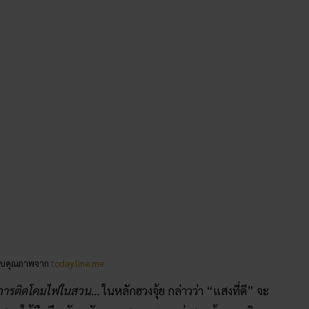
อบคุณภาพจาก
today.line.me
อ การติดโคมไฟในสวน…
ในหลักฮวงจุ้ย กล่าวว่า “แสงที่ดี” จะ