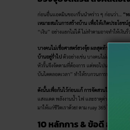
ก่อนอื่นแอดมินขอเกริ่นนำคร่าว ๆ ก่อนว่า…
“หล
เหมาะสมในการสร้างบ้าน เพื่อให้เกิดประโยชน์สู
“เงิน” อย่างแยกไม่ได้ ไม่ทำตามอาจทำให้เงินรั่
บางคนไม่เชื่อศาสตร์ฮวงจุ้ย ผลสุดท้ายก็อาศัยอยู
บ้านอยู่ร่ำไป
ตัวอย่างเช่น บางคนไม่เชื่อว่า “ห
หัวรั้นจึงจัดตามที่ต้องการ แต่พอไปนอนจริง ๆ กลั
บันไดตลอดเวลา” ทำให้รบกวนการนอน สุดท้ายก็ต้อ
ดังนั้นเพื่อกันไว้ก่อนแก้ การจัดสวนในบ้านของเร
แสงแดด พลังงานน้ำ ไฟ และธาตุต่าง ๆ เข้ากันไ
มาให้แก่ชีวิตเราด้วย! ตาม ruay 365 ไปดูกันเลยว
10 หลักการ & ข้อดี ฮวงจุ