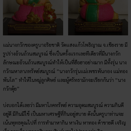
แม่นางกวักของครูบาอริยชาติ วัดแสงแก้วโพธิญาณ จ.เชียงราย มี
รูปร่างอ้วนถ้วนสมบูรณ์ ซึ่งเป็นครั้งแรกเลยทีเดียวที่มีนางกวัก
ลักษณะอ้วนถ้วนสมบูรณ์ทำให้เป็นที่ฮือฮาอย่างมาก มีทั้งรุ่น นาง
กวักมหาลาภทรัพย์สมบูรณ์ “นางกวักรุ่นแม่เพชรพันกอง แม่ทอง
พันโล” ทำให้ในหมู่ลูกศิษย์ และผู้ศรัทธามักจะเรียกกันว่า “นาง
กวักตุ้ย”
บ่งบอกได้เลยว่า มีมหาโภคทรัพย์ ความอุดมสมบูรณ์ ความกินดี
อยู่ดี มีกินมีใช้ เป็นมหาเศรษฐีที่กินอยู่สบาย ดังนั้นครูบาท่านจะ
เน้นพุทธคุณไปที่ การทำมาหากิน หาเงิน หาทอง ค้าขายดี เจริญ