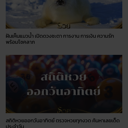
ฝันเห็นแมวน้ำ เปิดดวงชะตา การงาน การเงิน ความรัก
พร้อมโชคลาภ
สถิติหวยออกวันอาทิตย์ ตรวจหวยทุกงวด ค้นหาเลขเด็ด
ประจำวัน