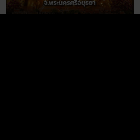
วัดพนัญเชิง โบราณสถานกรุงเก่า จ.พระนครศรีอยุธยา
โปรโมชั่นรายเดือน: อะไรคุ้มค่าในปี 2026