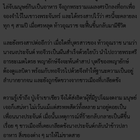
ไล่จับมนุษย์กินเป็นอาหาร จึงถูกพระรามแผลงศรปักลงที่อกเพื่อ
จองจำไว้ในเขาวงพระจันทร์ และได้ทรงสาปไว้ว่า ศรนี้จะคลายลง
ทุก ๆ สามปี เมื่อศรหลุด ท้าวอุณราช จะฟื้นขึ้นกลับมามีชีวิต
และยังทรงสาปต่ออีกว่า เมื่อใดที่บุตรสาวของ ท้าวอุณราช นามว่า
นางนงประจันต์ ทอจีวรเป็นผืนสำเร็จด้วยใยบัว นำไปถวายพระศรี
อารยะเมตไตรย พญายักษ์จึงจะพ้นคำสาป บุตรีของพญายักษ์
ต้องดูแลบิดา พร้อมกับทอจีวรไปด้วยจึงทำให้ฐานะความเป็นอยู่
ลำบากยากจน และยังถูกขัดขวางจากชาวเมืองที่เกลียดชัง
ความรู้เข้าถึง ปู่เจ้าเขาเขียว จึงได้ส่งธิดาผุ้ที่มีรูปโฉมงดงาม มนุษย์
เจอก็เสน่หา ไม่เว้นแม้แต่สรพพสัตว์ทั้งหลาย มาอยู่คอยเป็น
เพื่อนนางประจันต์ เมื่อนั้นเหตุการณ์ที่ร้ายกลับกลายเป็นดีขึ้น
เรื่อย ๆ ชาวเมืองที่เคยเกลียดชังนางประจันต์กลับนำข้าวปลา
อาหาร สิ่งของต่าง ๆ มาให้ไม่ขาดสาย