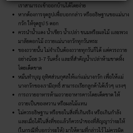
เราสามารถเข้าออกบ้านได้โดยง่าย
หากต้องการจุดธูปเพื่อบอกกล่าว หรืออธิษฐานขอแม่นาง
กวัก ให้จุดธูป 5 ดอก
ควรนำน้ำแดง น้ำเขียว น้ำเปล่า ขนมหรือผลไม้ และพวง
มาลัยดอกไม้ ถวายแม่นางกวักทุกวันพระ
ของถวายนั้น ไม่จำเป็นต้องถวายทุกวันก็ได้ แต่ควรถวาย
อย่างน้อย 3-7 วันครั้ง และที่สำคัญน้ำเปล่าห้ามขาดหิ้ง
โดยเด็ดขาด
หมั่นทำบุญ อุทิศส่วนกุศลให้แก่แม่นางกวัก เพื่อให้แม่
นางกวักของเรามีฤทธิ์ สามารถเรียกลูกค้าได้เร็วๆ แรงๆ
การถวายอาหารห้ามถวายอาหารคาวโดยเด็ดขาด ให้
ถวายเป็นของหวาน หรือผลไม้แทน
ไม่ควรอธิษฐาน หรือขอในสิ่งที่เกินจริง หรือเกินกำลัง
และเมื่อได้ในสิ่งที่ขอแล้วก็ควรนำของที่สัญญาว่าจะให้
(ในกรณีที่บอกว่าจะให้) มาให้ตามที่กล่าวไว้ ไม่ควรผิด