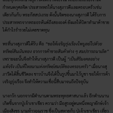
กำหนดกุศลจิต ประสาทพรให้นางสุภาวดีและครอบครัวเช่น
เดียวกันกับ พระกัสสปเถระ ดังนั้นจิตของนางสุภาวดี ได้รับการ
ประสาทพรจากพระอรหันต์ถึงสององค์ ยังผลให้บิดาทำมาค้าขาย
ได้กำไรร่ำรวยไม่เคยขาดทุน
พรที่นางสุภาวดีได้รับ คือ
“ขอให้เจริญรุ่งเรืองไพบูลย์ไปด้วย
ทรัพย์สินเงินทอง จากการค้าขายสินค้าต่าง ๆ สมปรารถนาเถิด”
เพราะฉะนั้นจึงทำให้นางสุภาวดี เป็นผู้
“เป็นสิริมงคลอย่าง
แท้จริง เป็นที่ไหลมาแห่งทรัพย์สมบัติของครอบครัว”
เมื่อนางสุ
ภาวีดได้สิ้นชีวิตลง ชาวบ้านจึงได้ปั้นรูปขึ้นมาไว้บูชา ขอให้การค้า
เจริญรุ่งเรือง จึงทำให้ความเชื่อนี้สืบมาจนถึงปัจจุบัน
นางกวัก นอกจากมีตำนานตามพระพุทธศาสนาแล้ว อีกตำนนาน
เกิดขึ้นจากปู่เจ้าเขาเขียว ความว่า มีอสูรอยู่ตนหนึ่งพญายักษ์เจ้า
เมืองสิงขร นามท้าวอุณราช ซึ่งเป็นสหายกับ ปู่เจ้าเขาเขียว เที่ยว