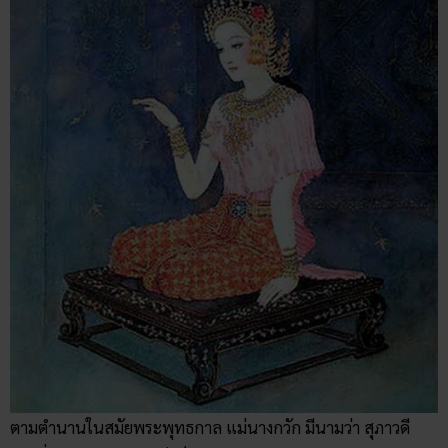
ตามตำนานในสมัยพระพุทธกาล แม่นางกวัก มีนามว่า สุภาวดี