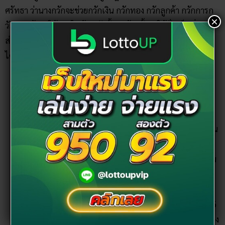
ศรัทธา ว่านางกวักจะช่วยกวักเงิน กวักทอง กวักลูกค้า กวักการก
×
วักงานเข้ามาให้ภายในบ้าน ดังนั้นจะต้องตั้งจิตให้มั่นเป็นสิ่งแรก
ส่วนเคล็ดลับในการบูชานางกวัก ให้ช่วยเรียกโชคลาภ ทำง่ายๆ
ได้ดัง นี้
ผู้บูชาควรมีจิตที่เชื่อ และศรัทธาในวัตถุมงคล ครูบา
อาจารย์ ผู้ปลุกเสกให้แก่เรา
ก่อนออกจากบ้านควรอาราธนานางกวักไปกับเราด้วย
หรือหากค้าขายอยู่ที่บ้าน ก็ควรอาราธนาติดตัวไว้ด้วยเช่น
กัน
การจัดวางแม่นางกวัก ไม่ควรวางหันหน้าไปทางทิศตะวัน
ตก และไม่ควรวางรวมไว้บนหิ้งพระ หรือวางสูงกว่าพระ
โดยเด็ดขาด
การนำแม่นางกวักเข้าบ้านครั้งแรกควรจุดธูป 12 หรือ 16
ดอกบอกกล่าวเจ้าที่เจ้าทาง ให้เปิดทางให้แม่นางกวักของ