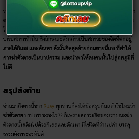
ทว่าจากการวิเคราะห์ของพระเกจิอาจารย์ได้กล่าวไว้ว่า การฆ่าตัว
ตาย เกิดจากจิตของผู้นั้นเต็มไปด้วยความสับสน เคียดแค้น ความ
โกรธ วุ่นวาย เศร้าหมอง อยากมีอยากเป็น และความต้องการหล้
นพ้นสภาพที่เป็น ซึ่งลักษณะดังกล่าว
เป็นสภาวะของจิตที่ตกอยู่
ภายใต้กิเลส และตัณหา ดังนั้นจิตสุดท้ายก่อนตายนี่เอง ที่ทำให้
การฆ่าตัวตายเป็นบาปกรรม และนำพาให้คนคนนั้นไปสู่ภพภูมิที่
ไม่ดี
สรุปส่งท้าย
อ่านมาถึงตรงนี้ชาว
Ruay
ทุกท่านก็คงได้ข้อสรุปกันแล้วใช่ไหมว่า
ฆ่าตัวตาย
บาปเพราะอะไร?? ก็เพราะสภาวะจิตของเราขณะฆ่า
ตัวตายนั้นเต็มไปด้วยกิเลสและตัณหา มิใช่จิตที่ว่างเปล่า บรรลุ
ธรรมดังพระอรหันต์