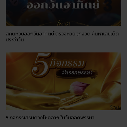
สถิติหวยออกวันอาทิตย์ ตรวจหวยทุกงวด ค้นหาเลขเด็ด
ประจำวัน
5 กิจกรรเสริมดวงโชคลาภ ในวันออกพรรษา