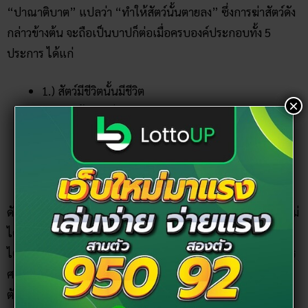
“ปาณาติบาต” แปลว่า “ทำให้สัตว์นั้นตายลง” ซึ่งการฆ่าสัตว์ดัง
กล่าวข้างต้น จะถือเป็นบาปก็ต่อเมื่อครบองค์ประกอบทั้ง 5
ประการ ได้แก่
1.) สัตว์มีชีวิตนั้นมีชีวิต
×
2.คนฆ่ารู้ว่าสัตว์มีชีวิต
3. มีจิตคิดค่า
4.ความพยายาม
5. สัตว์นั้นจะต้องตายด้วยความพยายาม
ดังนั้นหากพิจารณาตามหลักปาณาติบาตแล้ว การฆ่าตัวตายจึงไม่
ได้ถือว่าผิดศีลข้อ 1 ว่าด้วยการฆ่าสัตว์ ตัดชีวิต นอกจากนี้ในพระ
ไตรปิฏก และหนังสือไตรภูมิพระร่วงที่มีเนื้อหาเกี่ยวกับพระพุทธ
ศาสนาในประเทศไทย ก็ยังไม่มีการกล่าวถึงบาปของของการฆ่า
ตัวตายเอาไว้แต่อย่างใด