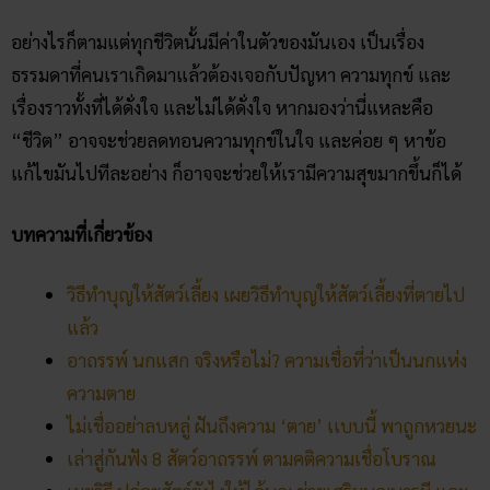
อย่างไรก็ตามแต่ทุกชีวิตนั้นมีค่าในตัวของมันเอง เป็นเรื่อง
ธรรมดาที่คนเราเกิดมาแล้วต้องเจอกับปัญหา ความทุกข์ และ
เรื่องราวทั้งที่ได้ดั่งใจ และไม่ได้ดั่งใจ หากมองว่านี่แหละคือ
“ชีวิต” อาจจะช่วยลดทอนความทุกข์ในใจ และค่อย ๆ หาข้อ
แก้ไขมันไปทีละอย่าง ก็อาจจะช่วยให้เรามีความสุขมากขึ้นก็ได้
บทความที่เกี่ยวข้อง
วิธีทำบุญให้สัตว์เลี้ยง เผยวิธีทำบุญให้สัตว์เลี้ยงที่ตายไป
แล้ว
อาถรรพ์ นกแสก จริงหรือไม่? ความเชื่อที่ว่าเป็นนกแห่ง
ความตาย
ไม่เชื่ออย่าลบหลู่ ฝันถึงความ ‘ตาย’ เเบบนี้ พาถูกหวยนะ
เล่าสู่กันฟัง 8 สัตว์อาถรรพ์ ตามคติความเชื่อโบราณ