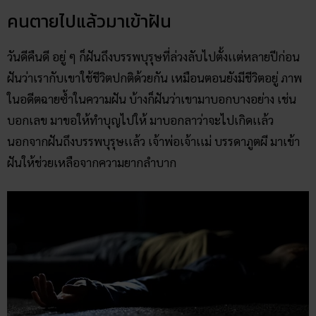
คนตายไปแล้วมาเข้าฝัน
วันดีคืนดี อยู่ ๆ ก็ฝันถึงบรรพบุรุษที่ล่วงลับไปตั้งเเต่หลายปีก่อน
ฝันว่าเรากับเขาใช้ชีวิตปกติด้วยกัน เหมือนตอนยังมีชีวิตอยู่ ภาพ
ในอดีตฉายซ้ำในความฝัน บ้างก็ฝันว่าเขามาบอกบางอย่าง เช่น
บอกเลข มาขอให้ทำบุญไปให้ มาบอกลาว่าจะไปเกิดเเล้ว
นอกจากฝันถึงบรรพบุรุษเเล้ว เจ้าพ่อเจ้าเเม่ บรรดาภูตผี มาเข้า
ฝันให้ช่วยเหลือจากความยากลำบาก