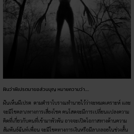
ฝันว่าผีเปรตมาขอส่วนบุญ หมายความว่า….
ฝันเห็นผีเปรต ตามตำราโบราณทำนายไว้ว่าจะหมดเคราะห์ และ
จะมีโชคลาภทางการเสี่ยงโชค คนโสดจะมีการเปลี่ยนแปลงความ
คิดที่เกี่ยวกับคนที่เข้ามาพัวพัน อาจจะเปิดโอกาสทางด้านความ
สัมพันธ์ฉันท์เพื่อน จะมีโชคทางการเงินหรือมีลาภลอยในช่วงสั้น