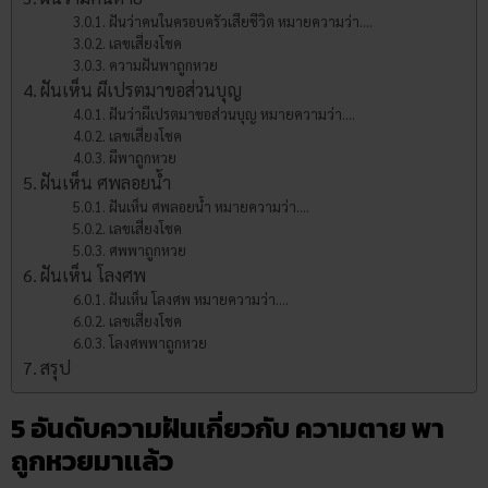
ฝันว่าคนในครอบครัวเสียชีวิต หมายความว่า….
เลขเสี่ยงโชค
ความฝันพาถูกหวย
ฝันเห็น ผีเปรตมาขอส่วนบุญ
ฝันว่าผีเปรตมาขอส่วนบุญ หมายความว่า….
เลขเสี่ยงโชค
ผีพาถูกหวย
ฝันเห็น ศพลอยน้ำ
ฝันเห็น ศพลอยน้ำ หมายความว่า….
เลขเสี่ยงโชค
ศพพาถูกหวย
ฝันเห็น โลงศพ
ฝันเห็น โลงศพ หมายความว่า….
เลขเสี่ยงโชค
โลงศพพาถูกหวย
สรุป
5 อันดับความฝันเกี่ยวกับ ความตาย พา
ถูกหวยมาเเล้ว