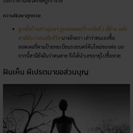
บอกว่าท่านจะได้โชคถูกรางวัล
ความฝันพาถูกหวย
ถูกทั้งบ้านสาวอุบลฯ ถูกลอตเตอรี่รางวัลที่ 1 สี่ล้าน หลัง
สามีฝันว่าตนเสียชีวิต
นางอัจฉรา เล่าว่าตนเองซื้อ
ลอตเตอรี่ตามป้ายทะเบียนรถยนตร์คันใหม่ของพ่อ นอ
จากนี้สามียังฝันว่าตนตาย จึงได้นำเลขอายุไปซื้อหวย
ฝันเห็น ผีเปรตมาขอส่วนบุญ