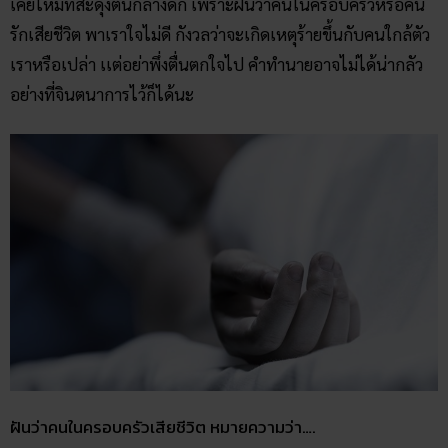
เคยไหมที่สะดุ้งตื่นกลางดึก เพราะฝันว่าคนในครอบครัวหรือคน
รักเสียชีวิต พาเราใจไม่ดี กังวลว่าจะเกิดเหตุร้ายขึ้นกับคนใกล้ตัว
เราหรือเปล่า เเต่อย่าพึ่งตื่นตกใจไป คำทำนายอาจไม่ได้น่ากลัว
อย่างที่จินตนาการไว้ก็ได้นะ
ฝันว่าคนในครอบครัวเสียชีวิต หมายความว่า….