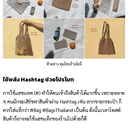
ตัวอย่าง คุมโทนร้านไอจี
ใช้พลัง Hashtag ช่วยโปรโมท
การใช้แฮชแทค (#) ทำให้คนเข้าถึงสินค้าได้มากขึ้น เพราะหลาย
ๆ คนมักจะเสิร์ชหาสินค้าผ่าน Hashtag เช่น หากขายกระเป๋า ก็
ควรใส่แท็กว่า #Bag #BagsThailand เป็นต้น ดังนั้นเวลาโพสต์
สินค้าก็อาจจะใช้แฮชแท็กของร้านไปด้วยก็ดี