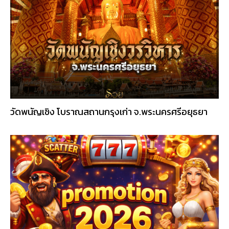
วัดพนัญเชิง โบราณสถานกรุงเก่า จ.พระนครศรีอยุธยา