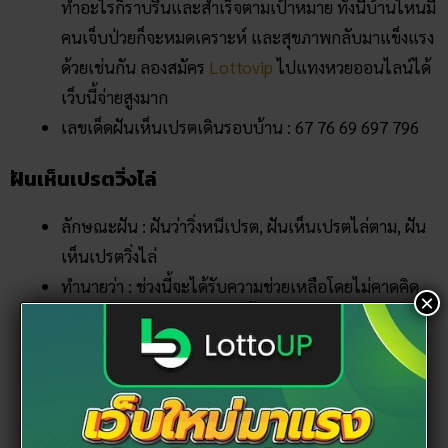
ทำอะไรก็ราบรื่นและสำเร็จตามเป้าหมาย ทั้งนี้บ้านไหนมี
คนเจ็บป่วยก็จะหมดเคราะห์ และสุขภาพกลับมาแข็งแรง
ด้วยเช่นกัน ลองสมัคร
Lottovip
ไปแทงหวยออนไลน์ได้
เว็บนี้จ่ายสูงมาก
เลขเด็ดฝันเห็นเปรตเดินรอบบ้าน : 67 76 69 697 796
ฝันเห็นเปรตวิ่งไล่
ลักษณะฝัน : ฝันว่าวิ่งหนีเปรต, ฝันเห็นเปรตไล่ตาม, ฝัน
เห็นเปรตวิ่งไล่
ทำนายว่า : ช่วงนี้จะได้รับความช่วยเหลือโดยไม่คาดคิด
×
ทำอะไรติดขัดก็จะราบรื่นยิ่งขึ้น บางคนมีดวงได้เดินทาง
ไกลไปต่างแดน และได้รับโชคลาภจากการเดินทางด้วย
สามารถ
ติดตั้งแอพ Tode บน Android
เพื่อเสี่ยงโชค
ระหว่างเดินทางได้
เลขเด็ดฝันเห็นเปรตวิ่งไล่ : 44 84 87 874 478