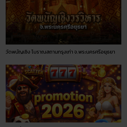
วัดพนัญเชิง โบราณสถานกรุงเก่า จ.พระนครศรีอยุธยา