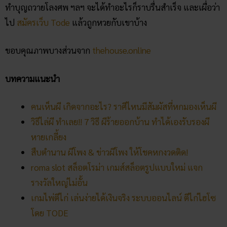
ทำบุญถวายโลงศพ ฯลฯ จะได้ทำอะไรก็ราบรื่นสำเร็จ และเผื่อว่า
ไป
สมัครเว็บ Tode
แล้วถูกหวยกับเขาบ้าง
ขอบคุณภาพบางส่วนจาก
thehouse.online
บทความแนะนำ
คนเห็นผี เกิดจากอะไร? ราศีไหนมีสัมผัสที่หกมองเห็นผี
วิธีไล่ผี ทำเลย!! 7 วิธี ผีร้ายออกบ้าน ทำได้เองรับรองผี
หายเกลี้ยง
สืบตำนาน ผีโพง & ข่าวผีโพง ให้โชคหกงวดติด!
roma slot สล็อตโรม่า เกมส์สล็อตรูปแบบใหม่ แจก
รางวัลใหญ่ไม่อั้น
เกมไพ่ตีไก่ เล่นง่ายได้เงินจริง ระบบออนไลน์ ตีไก่ไฮโซ
โดย TODE