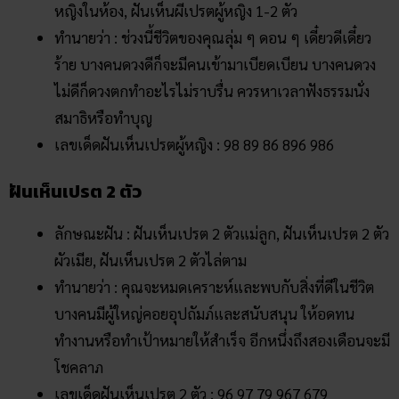
หญิงในห้อง, ฝันเห็นผีเปรตผู้หญิง 1-2 ตัว
ทำนายว่า : ช่วงนี้ชีวิตของคุณลุ่ม ๆ ดอน ๆ เดี๋ยวดีเดี๋ยว
ร้าย บางคนดวงดีก็จะมีคนเข้ามาเบียดเบียน บางคนดวง
ไม่ดีก็ดวงตกทำอะไรไม่ราบรื่น ควรหาเวลาฟังธรรมนั่ง
สมาธิหรือทำบุญ
เลขเด็ดฝันเห็นเปรตผู้หญิง : 98 89 86 896 986
ฝันเห็นเปรต 2 ตัว
ลักษณะฝัน : ฝันเห็นเปรต 2 ตัวแม่ลูก, ฝันเห็นเปรต 2 ตัว
ผัวเมีย, ฝันเห็นเปรต 2 ตัวไล่ตาม
ทำนายว่า : คุณจะหมดเคราะห์และพบกับสิ่งที่ดีในชีวิต
บางคนมีผู้ใหญ่คอยอุปถัมภ์และสนับสนุน ให้อดทน
ทำงานหรือทำเป้าหมายให้สำเร็จ อีกหนึ่งถึงสองเดือนจะมี
โชคลาภ
เลขเด็ดฝันเห็นเปรต 2 ตัว : 96 97 79 967 679