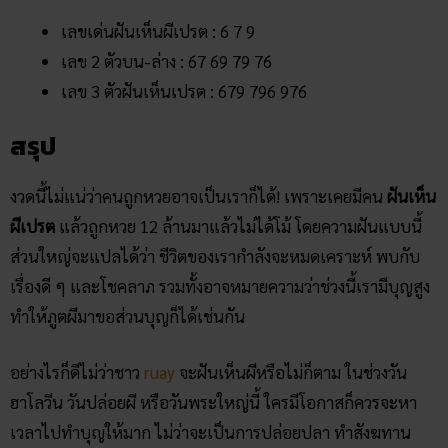
เลขเด่นฝันเห็นผีเปรต : 6 7 9
เลข 2 ตัวบน-ล่าง : 67 69 79 76
เลข 3 ตัวฝันเห็นเปรต : 679 796 976
สรุป
งวดนี้ไม่แน่ว่าคนถูกหวยอาจเป็นเราก็ได้! เพราะเคยมีคน
ฝันเห็น
ผีเปรต
แล้วถูกหวย 12 ล้านมาแล้วไม่ได้โม้ โดยความฝันแบบนี้
ส่วนใหญ่จะแปลได้ว่า ชีวิตของเรากำลังจะหมดเคราะห์ พบกับ
เรื่องดี ๆ และโชคลาภ รวมทั้งอาจหมายความว่าช่วงนี้เรามีบุญสูง
ทำให้ภูตผีมาขอส่วนบุญก็ได้เช่นกัน
อย่างไรก็ดีไม่ว่าชาว
ruay
จะฝันเห็นผีหรือไม่ก็ตาม ในช่วงวัน
ฮาโลวีน วันปล่อยผี หรือวันพระใหญ่นี้ ใครมีโอกาสก็ควรจะหา
เวลาไปทำบุญให้มาก ไม่ว่าจะเป็นการปล่อยปลา ทำสังฆทาน