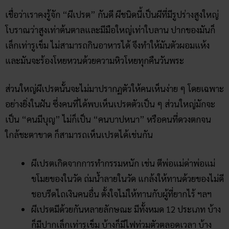
เชื่อว่าเราคงรู้จัก “ผีเปรต” กันดี ผีชนิดนี้เป็นผีที่มีรูปร่างสูงใหญ่
โบราณว่าสูงเท่าต้นตาลและมีมือใหญ่เท่าใบลาน ปากของมันก็
เล็กเท่ารูเข็ม ไม่สามารถกินอาหารได้ จึงทำให้มันตัวผอมแห้ง
และมันจะร้องโหยหวนด้วยความหิวโหยทุกคืนวันพระ
ส่วนใหญ่ผีเปรตนั้นจะไม่มาปรากฏตัวให้คนเห็นง่าย ๆ โดยเฉพาะ
อย่างยิ่งในฝัน ซึ่งคนที่ได้พบเห็นเปรตตัวเป็น ๆ ส่วนใหญ่มักจะ
เป็น “คนมีบุญ” ไม่ก็เป็น “คนบาปหนา” หรือคนที่ดวงตกจน
ใกล้ชะตาขาด ก็สามารถเห็นเปรตได้เช่นกัน
ผีเปรตเกิดจากการทำกรรมหนัก เช่น ตีพ่อแม่ด่าพ่อแม่
ขโมยของในวัด ถ่มน้ำลายในวัด แกล้งให้ทานด้วยของไม่ดี
ชอบรีดไถเงินคนอื่น ตั้งใจไม่ให้ทานกับผู้ที่ยากไร้ ฯลฯ
ผีเปรตมีด้วยกันหลายลักษณะ มีทั้งหมด 12 ประเภท บ้าง
ก็มีปากเล็กเท่ารูเข็ม บ้างก็มีไฟท่วมตัวตลอดเวลา บ้าง