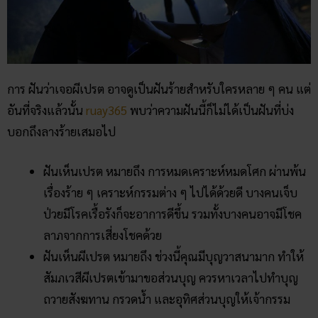
การ ฝันว่าเจอผีเปรต อาจดูเป็นฝันร้ายสำหรับใครหลาย ๆ คน แต่
อันที่จริงแล้วนั้น
ruay365
พบว่าความฝันนี้ก็ไม่ได้เป็นฝันที่บ่ง
บอกถึงลางร้ายเสมอไป
ฝันเห็นเปรต หมายถึง การหมดเคราะห์หมดโศก ผ่านพ้น
เรื่องร้าย ๆ เคราะห์กรรมต่าง ๆ ไปได้ด้วยดี บางคนเจ็บ
ป่วยมีโรคเรื้อรังก็จะอาการดีขึ้น รวมทั้งบางคนอาจมีโชค
ลาภจากการเสี่ยงโชคด้วย
ฝันเห็นผีเปรต หมายถึง ช่วงนี้คุณมีบุญวาสนามาก ทำให้
สัมภเวสีผีเปรตเข้ามาขอส่วนบุญ ควรหาเวลาไปทำบุญ
ถวายสังฆทาน กรวดน้ำ และอุทิศส่วนบุญให้เจ้ากรรม