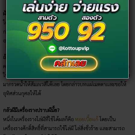
ฝันว่าโดนผีหลอก เป็นลางร้ายหรือดี?
ใครที่ช่วงนี้
ฝันว่าโดนผีหลอก
โดยรวมแปลว่าจะได้รับข่าวดีด้าน
การงานหรือการค้าขาย เป็นช่วงที่ทำอะไรก็ราบรื่นสำเร็จ ทว่า
อาจมีปากเสียงกับคนรอบข้างได้ ต้องระวังเป็นพิเศษ
ถ้าฝันเห็นผีมาขอส่วนบุญควรทำไง?
คนที่ฝันเห็นผีส่วนใหญ่ ในกระทู้ ฝันเห็นเปรต pantip แนะนำว่า
ให้เราไปทำบุญกรวดน้ำภายใน 7 วัน หรือถ้านอนไม่หลับก็ให้ตื่น
มากรวดน้ำให้สัมภเวสีได้เลย โดยกล่าวบทแผ่เมตตาและขอให้
อุทิศส่วนกุศลให้ได้
กลัวผีมีเครื่องรางปราบผีมั้ย?
หนึ่งในเครื่องรางไล่ผีที่ใช้ได้ผลก็คือ
หอยเบี้ยแก้
โดยเป็น
เครื่องรางศักดิ์สิทธิ์ที่สามารถใช้ไล่ผี ไล่สิ่งชั่วร้าย และสามารถ