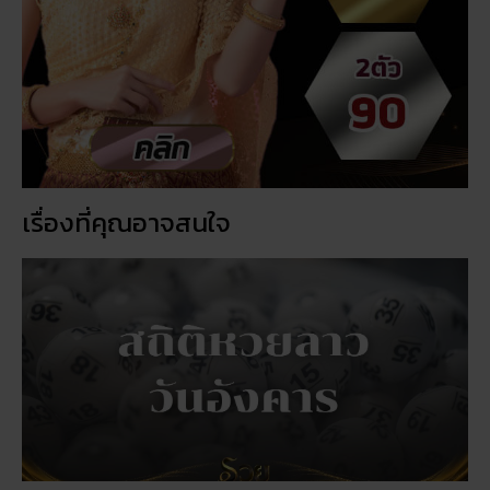
สถิติหวยลาววันอังคาร วิเคราะห์ตัวเลขมาแรง 3 ตัว 2 ตัว
สัปดาห์นี้