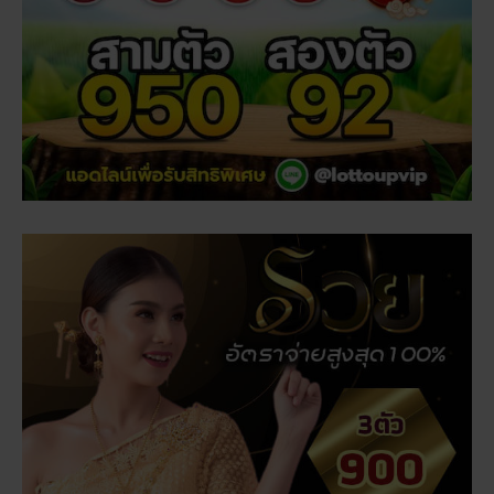
เรื่องที่คุณอาจสนใจ