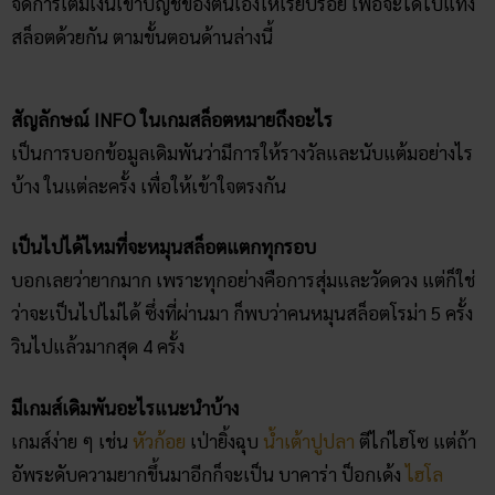
จัดการเติมเงินเข้าบัญชีของตนเองให้เรียบร้อย เพื่อจะได้ไปแทง
สล็อตด้วยกัน ตามขั้นตอนด้านล่างนี้
สัญลักษณ์ INFO ในเกมสล็อตหมายถึงอะไร
เป็นการบอกข้อมูลเดิมพันว่ามีการให้รางวัลและนับแต้มอย่างไร
บ้าง ในแต่ละครั้ง เพื่อให้เข้าใจตรงกัน
เป็นไปได้ไหมที่จะหมุนสล็อตแตกทุกรอบ
บอกเลยว่ายากมาก เพราะทุกอย่างคือการสุ่มและวัดดวง แต่ก็ใช่
ว่าจะเป็นไปไม่ได้ ซึ่งที่ผ่านมา ก็พบว่าคนหมุนสล็อตโรม่า 5 ครั้ง
วินไปแล้วมากสุด 4 ครั้ง
มีเกมส์เดิมพันอะไรแนะนำบ้าง
เกมส์ง่าย ๆ เช่น
หัวก้อย
เป่ายิ้งฉุบ
น้ำเต้าปูปลา
ตีไก่ไฮโซ แต่ถ้า
อัพระดับความยากขึ้นมาอีกก็จะเป็น บาคาร่า ป็อกเด้ง
ไฮโล