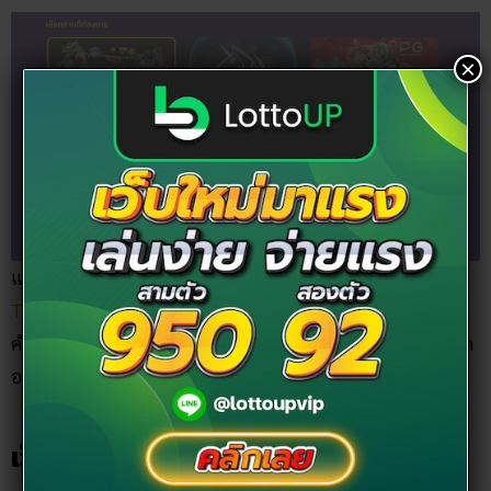
แต่สูตรสล็อตทั้งหมดที่บอกมาทั้ง 3 สูตรยังสู้
สูตรสล็อต AI โดย
TODE
ยังไม่ได้ เพราะสูตรสล็อตของโต๊ดมีความแม่นยำสูงและ
×
คำนวนทุกอย่างด้วยระบบ Ai สู๖รมีการปรับแต่งรูปแบบความคิด
อยู่เสมอ
เว็บสล็อตโรม่า
เว็บเดิมพันออนไลน์ที่ให้บริการเกมโรม่าสล็อตทุกวันนี้ก็ไม่ได้มี
มาก แต่ที่แน่ ๆ เครือโต๊ดนั้นจะมีทุกเจ้าเลย รับประกันว่า
ปลอดภัยหายห่วง โอนเข้า-ออกไว มีปัญหาอะไรหลังบ้านก็
จัดการให้อย่างรวดเร็ว แถมยังมีสิทธิ์ประโยชน์ดี ๆ อีกมากมาย
ที่มาเสิร์ฟให้กับผู้เล่น อีกทั้งถ้าใครอยากลองเล่นไม่ลงเงินเขาก็มี
ทดลองเล่นสล็อต roma ฟรี ได้แก่
tode69.com