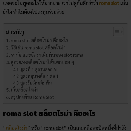
แอดจะไม่พูดอะไรให้มากมาย เราไปดูกันดีกว่าว่า
roma slot
เล่น
ยังไง ทำไมต้องไปลงทุนร่วมด้วย
สารบัญ
roma slot สล็อตโรม่า คืออะไร
วิธีเล่น roma slot สล็อตโรม่า
รางวัลและอัตราเดิมพันของ slot roma
สูตรแทงสล็อตโรมาให้แตกบ่อย ๆ
สูตรที่ 1 สูตรหลอก AI
สูตรหมุนวงล้อ 4 ต่อ 1
สูตรรันเงินเดิมพัน
เว็บสล็อตโรม่า
สรุปส่งท้าย Roma Slot
roma slot สล็อตโรม่า คืออะไร
“
สล็อตโรม่า
” หรือ “roma slot” เป็นเกมสล็อตชนิดหนึ่งที่กำลัง