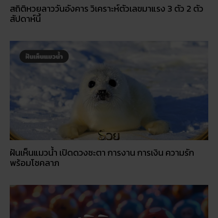
ฝันเห็นแมวน้ำ เปิดดวงชะตา การงาน การเงิน ความรัก
พร้อมโชคลาภ
สถิติหวยออกวันอาทิตย์ ตรวจหวยทุกงวด ค้นหาเลขเด็ด
ประจำวัน