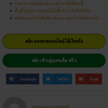
คลิก เข้ากลุ่มเลขเด็ด ฟรี !!
Facebook
Twitter
Email
team-content
โพสต์ล่าสุด
สถิติหวยลาววันอังคาร วิเคราะห์
ตัวเลขมาแรง 3 ตัว 2 ตัว
สัปดาห์นี้
02/07/2026