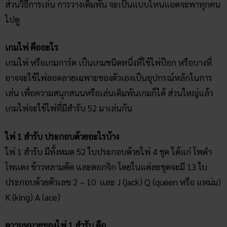
ส่วนวิธีการเล่น การวางเดิมพัน จะเป็นแบบไหนแอดจะพาทุกคน
ไปดู
เกมไพ่ คืออะไร
เกมไพ่ หรือเกมการ์ด เป็นเกมชนิดหนึ่งที่ใช้ไพ่ป็อก หรือบางที่
อาจจะใช้ไพ่ลอดลายเฉพาะของตัวเองเป็นอุปกรณ์หลักในการ
เล่น เพื่อความสนุกสนนหรือเล่นเดิมพันเกมก็ได้ ส่วนใหญ่แล้ว
เกมไพ่จะใช้ไพ่ที่มีสำรับ 52 มาเล่นกัน
ไพ่ 1 สำรับ ประกอบด้วยอะไรบ้าง
ไพ่ 1 สำรับ มีทั้งหมด 52 ใบประกอบด้วยไพ่ 4 ชุด ได้แก่ โพดำ
โพแดง ข้าวหลามตัด และดอกจิก โดยในแต่ละชุดจะมี 13 ใบ
ประกอบด้วยตัวเลข 2 – 10 และ J (jack) Q (queen หรือ แหม่ม)
K (king) A (ace)
ความหมายของไพ่ 1 สำรับ คือ