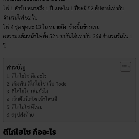
ไพ่ 1 สำรับ หมายถึง 1 ปี และใน 1 ปีจะมี 52 สัปดาห์เท่ากับ
จำนวนไพ่ 52 ใบ
ไพ่ 4 ชุด ชุดละ 13 ใบ หมายถึง
ข้างขึ้นข้างแรม
ผลรวมแต้มหน้าไพ่ทั้ง 52 บวกกันได้เท่ากับ 364 จำนวนวันใน 1
ปี
สารบัญ
ตีไก่ไฮโซ คืออะไร
เดิมพัน ตีไก่ไฮโซ เว็บ Tode
ตีไก่ไฮโซ เล่นยังไง
เว็บตีไก่ไฮโซ เจ้าไหนดี
ตีไก่ไอโซ ดีไหม
สรุปส่งท้าย
ตีไก่ไฮโซ คืออะไร