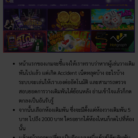
หน้าแรกของเกมจะชี้แจงให้เราทราบว่าหากผู้เล่นวางเดิม
พันไปแล้ว แต่เกิด Accident เน็ตหลุดบ้าง อะไรบ้าง
ระบบจะเล่นให้เราเองต่ออัตโนมัติ และสามารถตรวจ
สอบยอดการวางเดิมพันได้ย้อนหลัง อ่านเข้าใจแล้วก็กด
ตกลงเป็นอันรับรู้
จากนั้นเลือกห้องเดิมพัน ซึ่งจะมีตั้งแต่ห้องวางเดิมพัน 5
บาท ไปถึง 2000 บาท ใครอยากได้ห้องไหนก็กดไปที่ห้อง
นั้น
แล้วหน้าจอจะเปลี่ยนเป็นอีกแบบหนึ่งเข้าสู่โต๊ะเดิมพัน