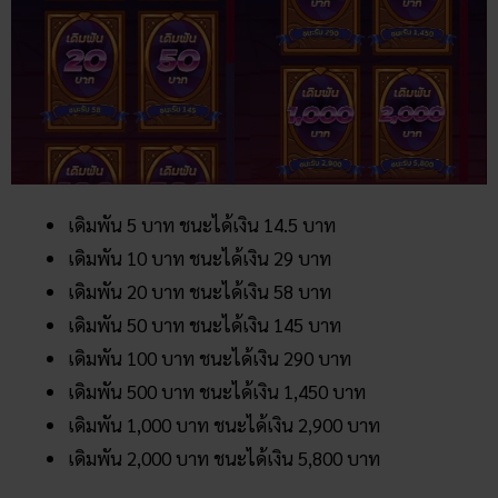
เดิมพัน 5 บาท ชนะได้เงิน 14.5 บาท
เดิมพัน 10 บาท ชนะได้เงิน 29 บาท
เดิมพัน 20 บาท ชนะได้เงิน 58 บาท
เดิมพัน 50 บาท ชนะได้เงิน 145 บาท
เดิมพัน 100 บาท ชนะได้เงิน 290 บาท
เดิมพัน 500 บาท ชนะได้เงิน 1,450 บาท
เดิมพัน 1,000 บาท ชนะได้เงิน 2,900 บาท
เดิมพัน 2,000 บาท ชนะได้เงิน 5,800 บาท