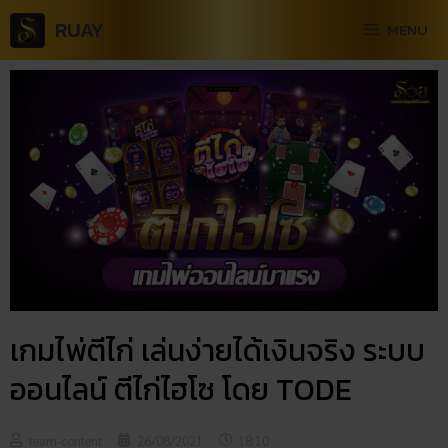
RUAY
MENU
เกมไพ่ตีไก่ เล่นง่ายได้เงินจริง ระบบ
ออนไลน์ ตีไก่ไฮโซ โดย TODE
team-content
26/08/2021
18:10