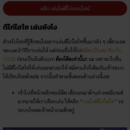
คลิก เล่นไพ่ตีไก่ออนไลน์
ตีไก่ไฮโซ เล่นยังไง
สำหรับใครที่รู้สึกสนใจอยากเล่นตีไก่ไฮโซขึ้นมาจริง ๆ เดี๋ยวแอด
จะแนะนำวิธีการเล่นให้ แต่
ก่อนอื่นให้ไป
สมัครเป็นสมาชิกเว็บ
TODE
ก่อนเป็นอันดับแรก
ต้องโต๊ดเท่านั้น
!! นะ เพราะเว็บอื่น
ไม่มีตีไก่ไฮโซให้เล่นนะจะบอกให้ สมัครแล้วก็เติมเงินเข้าระบบ
ให้เรียบร้อยด้วยล่ะ
จากนั้นทำตามขั้นตอนด้านล่างนี้เลย
เข้าไปที่หน้าหลักของโต๊ด เลื่อนลงมาด้านล่างจะมีเกมส์
มากมายให้เราเลือกเล่น ให้คลิก “
เกมไพ่ตีไก่ไฮโซ
” รอ
ระบบโหลดเข้าหน้าเกมสักครู่