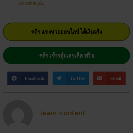
แทงหวยแม่น
คลิก แทงหวยออนไลน์ ได้เงินจริง
คลิก เข้ากลุ่มเลขเด็ด ฟรี !!
Facebook
Twitter
Email
team-content