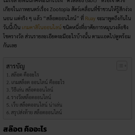
เกียจในภาพยนตร์เรื่อง Zootopia สัตว์เคลื่อนที่ช้าชวนให้รู้สึกง่วง
นอน แต่จริง ๆ แล้ว “สล็อตออนไลน์” ที่
Ruay
จะมาพูดถึงกันใน
วันนี้เป็น
เกมคาสิโนออนไลน์
ชนิดหนึ่งที่อาศัยการหมุนวงล้อชิง
โชครางวัล ส่วนรายละเอียดจะมีอะไรบ้างนั้น ตามแอดไปดูพร้อม
กันเลย
สารบัญ
สล๊อต คืออะไร
เกมสล็อต ออนไลน์ คืออะไร
วิธีเล่น สล็อตออนไลน์
รางวัลสล็อตออนไลน์
เว็บ สล็อตออนไลน์ น่าเล่น
สรุปส่งท้าย สล็อตออนไลน์
สล๊อต คืออะไร