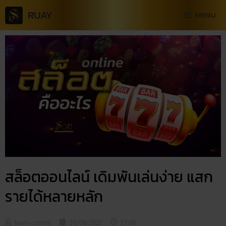
RUAY
MENU
สล็อตออนไลน์ เดิมพันเล่นง่าย แสก
รายได้หลายหลัก
team-content
30/08/2021
17:00