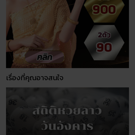
เรื่องที่คุณอาจสนใจ