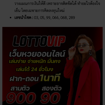
วางแผนการเงินให้ดี เพราะอาจติดขัดได้ ทำอะไรต้องใจ
เย็น โดยเฉพาะการคิดลงทุนใหม่
เลขนำโชค :
03, 05, 99, 066, 068, 289