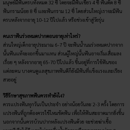
มนุษย์มีฟันครบทั้งหมด 32 ซี่ โดยจะมีฟันเขี้ยว 4 ซี่ ฟันตัด 8 ซี่
ฟันกรามน้อย 8 ซี่ และฟันกราม 12 ซี่ โดยส่วนใหญ่เราจะมีฟัน
ครบหลังจากอายุ 10-12 ปีไปแล้ว หรือช่วงเข้าสู่วัยรุ่น
คนเราฟันร่วงหมดปากตอนอายุเท่าไหร่?
ส่วนใหญ่เด็กอายุประมาณ 6-7 ปี จะฟันน้ำนมร่วงหมดปากจาก
นั้นฟันแท้จะงอกขึ้นมาแทน ส่วนผู้ใหญ่นั้นฟันอาจเริ่มเสื่อมลง
เรื่อย ๆ หลังจากอายุ 65-70 ปีไปแล้ว ขึ้นอยู่ที่การใช้ฟันของ
แต่ละคน บางคนดูแลสุขภาพฟันดีก็ยังมีฟันที่แข็งแรงและเรียง
สวยอยู่
วิธีรักษาสุขภาพฟันควรทำยังไง?
ควรแปรงฟันทุกวันเป็นประจำ อย่างน้อยวันละ 2-3 ครั้ง โดยการ
แปรงฟันที่ถูกต้องควรใช้ไหมขัดฟัน เพื่อให้ฟันสะอาดมากยิ่งขึ้น
นอกจากนั้นควรบ้วนปากหลังแปรงฟันด้วย จะช่วยฆ่าเชื้อ