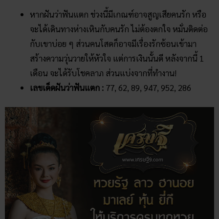
หากฝันว่าฟันแตก ช่วงนี้มีเกณฑ์อาจสูญเสียคนรัก หรือ
จะได้เดินทางห่างเหินกับคนรัก ไม่ต้องตกใจ หมั่นติดต่อ
กับเขาบ่อย ๆ ส่วนคนโสดก็อาจมีเรื่องรักซ้อนเข้ามา
สร้างความวุ่นวายให้หัวใจ แต่การเงินนั้นดี หลังจากนี้ 1
เดือน จะได้รับโชคลาภ ส่วนแบ่งจากที่ทำงาน!
เลขเด็ดฝันว่าฟันแตก :
77, 62, 89, 947, 952, 286