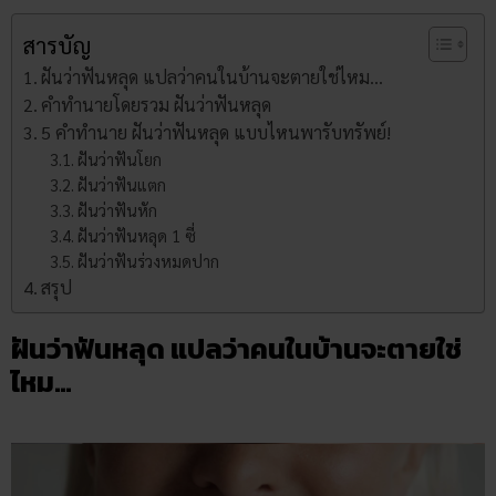
สารบัญ
ฝันว่าฟันหลุด แปลว่าคนในบ้านจะตายใช่ไหม…
คำทำนายโดยรวม ฝันว่าฟันหลุด
5 คำทำนาย ฝันว่าฟันหลุด แบบไหนพารับทรัพย์!
ฝันว่าฟันโยก
ฝันว่าฟันแตก
ฝันว่าฟันหัก
ฝันว่าฟันหลุด 1 ซี่
ฝันว่าฟันร่วงหมดปาก
สรุป
ฝันว่าฟันหลุด แปลว่าคนในบ้านจะตายใช่
ไหม…