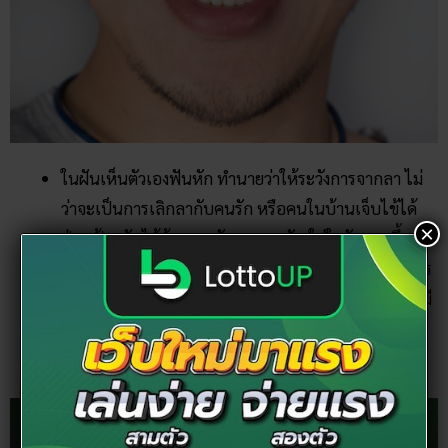
ในฝันเห็นตัวเองฟันหัก ทำนายว่าให้ระวังการจากลา ไม่
ว่าจะเป็นการเลิกลากับคนรัก หรือคนในบ้านเจ็บไข้ได้
×
ป่วย ป้องกันได้ด้วยการหันมาดูแลกัน ใส่ใจกันมากขึ้น ใน
ด้านความรักคุณจะตกอยู่ในสถานการณ์เสี่ยงมีชู้สาว การ
เงินและงาน ควรรักษาความสัมพันธ์กับเจ้านายให้ดี แต่มี
เกณฑ์ว่า จะได้รับความช่วยเหลือจากผู้ใหญ่!
เลขเด็ดฝันว่าฟันหัก :
11, 25, 41, 73, 727