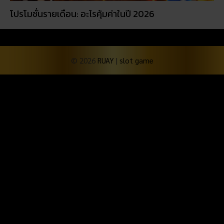
โปรโมชั่นรายเดือน: อะไรคุ้มค่าในปี 2026
© 2026
RUAY
|
slot game