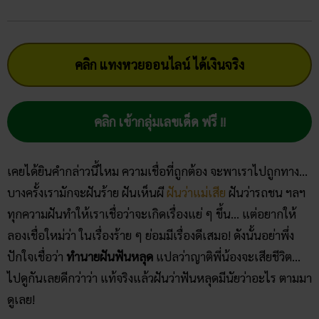
คลิก แทงหวยออนไลน์ ได้เงินจริง
คลิก เข้ากลุ่มเลขเด็ด ฟรี !!
เคยได้ยินคำกล่าวนี้ไหม ความเชื่อที่ถูกต้อง จะพาเราไปถูกทาง…
บางครั้งเรามักจะฝันร้าย ฝันเห็นผี
ฝันว่าแม่เสีย
ฝันว่ารถชน ฯลฯ
ทุกความฝันทำให้เราเชื่อว่าจะเกิดเรื่องแย่ ๆ ขึ้น… แต่อยากให้
ลองเชื่อใหม่ว่า ในเรื่องร้าย ๆ ย่อมมีเรื่องดีเสมอ! ดังนั้นอย่าพึ่ง
ปักใจเชื่อว่า
ทำนายฝันฟันหลุด
แปลว่าญาติพี่น้องจะเสียชีวิต…
ไปดูกันเลยดีกว่าว่า แท้จริงแล้วฝันว่าฟันหลุดมีนัยว่าอะไร ตามมา
ดูเลย!