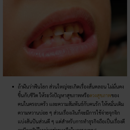
ถ้าฝันว่าฟันโยก ส่วนใหญ่จะเกิดเรื่องสั่นคลอน ไม่มั่นคง
ขึ้นกับชีวิต ให้ระวังปัญหาสุขภาพหรือ
ดวงสุขภาพ
ของ
คนในครอบครัว และความสัมพันธ์กับคนรัก ให้หมั่นเติม
ความหวานบ่อย ๆ ส่วนเรื่องเงินก็จะมีการใช้จ่ายจุกจิก
แบ่งสันปันส่วนดี ๆ แต่สำหรับการทำธุรกิจถือเป็นเรื่องดี
จะมีญาติผู้ใหญ่มาช่วยเหลือในการลงทุน!