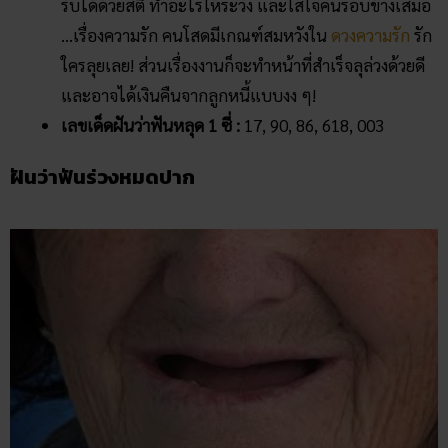
รับได้ด้วยสติ ทำอะไรให้ระวัง และใส่ใจคนรอบข้างเสมอ
…เรื่องความรัก คนโสดมีเกณฑ์สมหวังใน
ดวงความรัก
รัก
ใครลุยเลย! ส่วนเรื่องงานก็จะทำหน้าที่สำเร็จลุล่วงด้วยดี
และอาจได้เงินคืนจากลูกหนี้แบบงง ๆ!
เลขเด็ดฝันว่าฟันหลุด 1 ซี่ :
17, 90,
86, 618, 003
ฝันว่าฟันร่วงหมดปาก