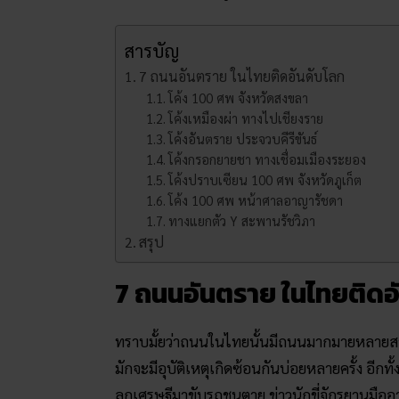
สารบัญ
7 ถนนอันตราย ในไทยติดอันดับโลก
โค้ง 100 ศพ จังหวัดสงขลา
โค้งเหมืองผ่า ทางไปเชียงราย
โค้งอันตราย ประจวบคีรีขันธ์
โค้งกรอกยายชา ทางเชื่อมเมืองระยอง
โค้งปราบเซียน 100 ศพ จังหวัดภูเก็ต
โค้ง 100 ศพ หน้าศาลอาญารัชดา
ทางแยกตัว Y สะพานรัชวิภา
สรุป
7 ถนนอันตราย ในไทยติดอ
ทราบมั้ยว่าถนนในไทยนั้นมีถนนมากมายหลายสายที
มักจะมีอุบัติเหตุเกิดซ้อนกันบ่อยหลายครั้ง อีกทั้
ลูกเศรษฐีมาขับรถชนตาย ข่าวนักขี่จักรยานมื