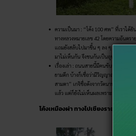
ความเป็นมา : “โค้ง 100 ศพ” ที่เราได้ยินก
ทางหลวงหมายเลข 42 โดยความอันตรายของ
แถมยังสลับไปมาขึ้น ๆ ลง ๆ ตามแนวเขา แ
มาไม่เห็นกัน จึงชนกันเป็นอุบัติเหตุอยู่บ
เรื่องเล่า : ถนนสายนี้มีคนขับรถมาตา
ยามดึก บ้างก็เชื่อว่ามีวิญญาณสุดเฮี้ยน
สามตา” เกจิชื่อดังจากวัดนาทวี รวมทั้ง
แล้ว แต่ก็ยังไม่เห็นผลเพราะก็ยังคงเกิดอุบ
โค้งเหมืองผ่า ทางไปเชียงราย