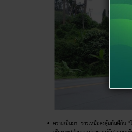
ความเป็นมา : ชาวเหนือคงคุ้นกันดีกับ “โค้
เชียงราย (อำเภอแม่อาย-แม่จัน) ถนนเส้น