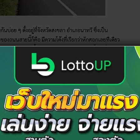
ันบ่อย ๆ ตั้งอยู่ที่จังหวัดสงขลา อำเภอนาทวี ซึ่งเป็น
ถนนสายนี้ก็คือ มีความโค้งที่เรียกว่าหักศอกเลยทีเดียว
ละยังมีต้นไม้ขึ้นบังทางอีกด้วย ทำให้บ่อยครั้งรถที่ผ่านไป
่อยครั้ง เรียกว่าเป็นถนนอาถรรพ์เลยก็ว่าได้
ยหลายรายแล้ว จนทำให้ชาวบ้านแถวนั้นบ้างก็เห็นวิญญาณใน
สถิตอยู่ทำให้คนตายมาก ถึงขั้นที่ว่าชาวบ้านเคยนิมนต์ “พระ
ยังเคยนิมนต์เจ้าอาวาส 8 วัดดังมาร่วมสวดมนต์ไล่วิญญาณ
ัติเหตุอยู่เรื่อย ๆ