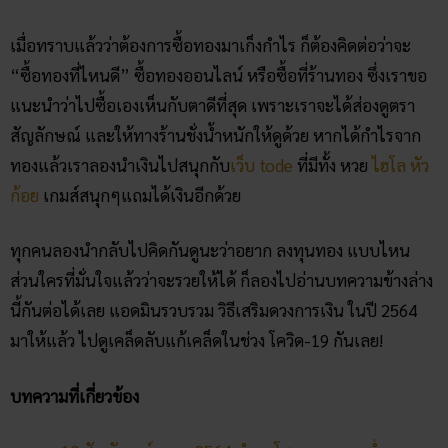
เมื่อทราบแล้วว่าต้องการซื้อทองมาเก็งกำไร ก็ต้องคิดต่อว่าจะ
“ซื้อทองที่ไหนดี” ซื้อทองออนไลน์ หรือซื้อที่ร้านทอง ซึ่งเราขอ
แนะนำว่าไปซื้อเองเห็นกับตาดีที่สุด เพราะเราจะได้ส่องดูตรา
สัญลักษณ์ และให้ทางร้านชั่งน้ำหนักให้ดูด้วย หากได้กำไรจาก
ทองแล้วเราลองนำเงินไปสนุกกับ
เว็บ tode
ที่มีทั้ง หวย
ไฮโล
หัว
ก้อย
เกมส์สนุกๆแถมได้เงินอีกด้วย
ทุกคนลองนำกลับไปคิดกันดูนะว่าอยาก ลงทุนทอง แบบไหน
ส่วนใครที่มั่นใจแล้วว่าจะรวยให้ได้ ก็ลองไปอ่านบทความข้างล่าง
นี้กันต่อได้เลย แอดมินรวบรวม วิธีเสริมดวงการเงิน ในปี 2564
มาให้แล้ว ไปดูเคล็ดลับแก้เคล็ดในช่วง โควิด-19 กันเลย!
บทความที่เกี่ยวข้อง