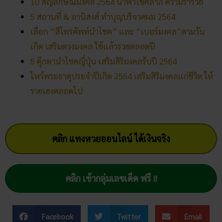
10 สัญลักษณ์มงคล 2564 นำพาโชคลาภ ความร่ำรวย
5 สถานที่ & อานิสงส์ ทำบุญบริจาคผม 2564
เลือก “สีโทรศัพท์นำโชค” และ “เบอร์มงคล”ตามวัน
เกิด เสริมดวงมงคล ใช้แล้วรวยตลอดปี
5 ตุ๊กตานำโชคญี่ปุ่น เสริมสิริมงคลรับปี 2564
ไหว้พระธาตุประจำปีเกิด 2564 เสริมสิริมงคลแก่ชีวิต ให้
รวยเฮงตลอดไป
คลิก แทงหวยออนไลน์ ได้เงินจริง
คลิก เข้ากลุ่มเลขเด็ด ฟรี !!
Facebook
Twitter
Email