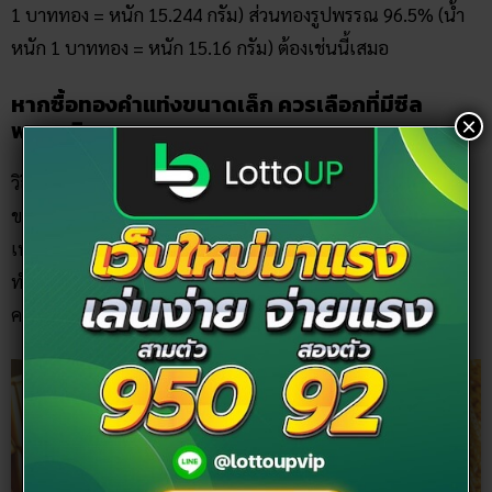
1 บาททอง = หนัก 15.244 กรัม) ส่วนทองรูปพรรณ 96.5% (น้ำ
หนัก 1 บาททอง = หนัก 15.16 กรัม) ต้องเช่นนี้เสมอ
หากซื้อทองคำแท่งขนาดเล็ก ควรเลือกที่มีซีล
×
พลาสติก
วิธีซื้อทองให้ได้ราคา โดยเฉพาะ “ทองคำแท่ง” ถ้าหากเราซื้อ
ขนาดเล็กกว่า 5 บาท ควรเลือกแบบที่มีซีลพลาสติกทุกครั้ง
เพราะทองคำที่ถูกซีลพลาสติกไว้ จะช่วยลดรอยตำหนิ การบุบ
ทำให้เวลาไปขายคืนจะไม่เสียราคาค่าเสื่อม ดังนั้นถ้าเป็นไปได้
ควรรักษาทองให้อยู่ในสภาพที่ดีที่สุด ให้ไม่มีรอยขีดข่วนใด ๆ