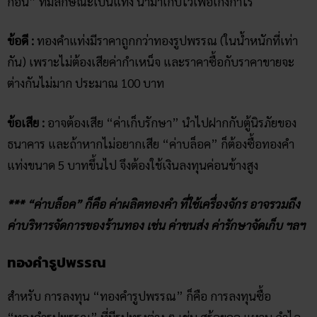
ก้อน” ที่มีลักษณะเป็นแท่ง นำมาเก็บไว้เพื่อเก็งกำไร
ข้อดี :
ทองคำแท่งมีราคาถูกกว่าทองรูปพรรณ (ในน้ำหนักที่เท่า
กัน) เพราะไม่ต้องเสียค่ากำเหน็จ และราคาซื้อกับราคาขายจะ
ต่างกันไม่มาก ประมาณ 100 บาท
ข้อเสีย :
อาจต้องเสีย “ค่าเก็บรักษา” นำไปฝากกับตู้นิรภัยของ
ธนาคาร และถ้าหากไม่อยากเสีย “ค่าบล็อค” ก็ต้องซื้อทองคำ
แท่งขนาด 5 บาทขึ้นไป จึงต้องใช้เงินลงทุนค่อนข้างสูง
*** “ค่าบล็อค” ก็คือ ค่าผลิตทองคำ ที่ใช้เครื่องจักร อาจรวมถึง
ค่าบริหารจัดการของร้านทอง เช่น ค่าขนส่ง ค่ารักษาจัดเก็บ ฯลฯ
ทองคำรูปพรรณ
สำหรับ การลงทุน “ทองคำรูปพรรณ” ก็คือ การลงทุนซื้อ
“ทองคำรูปพรรณ” ที่มีรูปทรงต่าง ๆ เช่น สร้อยคอ แหวน กำไล