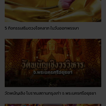
5 กิจกรรเสริมดวงโชคลาภ ในวันออกพรรษา
วัดพนัญเชิง โบราณสถานกรุงเก่า จ.พระนครศรีอยุธยา