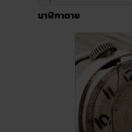
นาฬิกาตาย