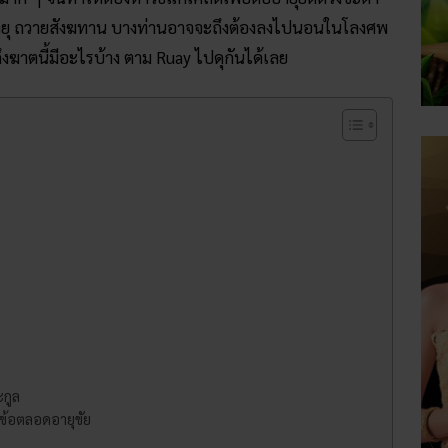
่อายุ ถวายสังฆทาน บางท่านอาจจะถึงต้องลงไปนอนในโลงศพ
ึงฆาตนี้มีอะไรบ้าง ตาม Ruay ไปดุกันได้เลย
ะกูล
กข้อตลอดอายุขัย