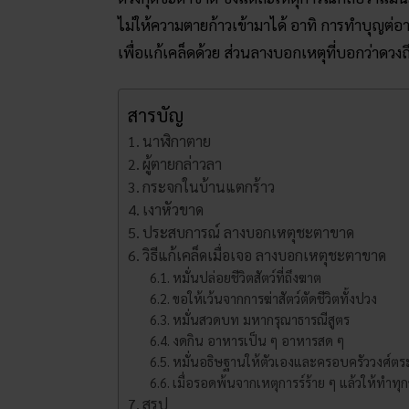
ไม่ให้ความตายก้าวเข้ามาได้ อาทิ การทำบุญต
เพื่อแก้เคล็ดด้วย ส่วนลางบอกเหตุที่บอกว่าดวงถ
สารบัญ
นาฬิกาตาย
ผู้ตายกล่าวลา
กระจกในบ้านแตกร้าว
เงาหัวขาด
ประสบการณ์ ลางบอกเหตุชะตาขาด
วิธีแก้เคล็ดเมื่อเจอ ลางบอกเหตุชะตาขาด
หมั่นปล่อยชีวิตสัตว์ที่ถึงฆาต
ขอให้เว้นจากการฆ่าสัตว์ตัดชีวิตทั้งปวง
หมั่นสวดบท มหากรุณาธารณีสูตร
งดกิน อาหารเป็น ๆ อาหารสด ๆ
หมั่นอธิษฐานให้ตัวเองและครอบครัววงศ์ตร
เมื่อรอดพ้นจากเหตุการร์ร้าย ๆ แล้วให้ทำทุ
สรุป