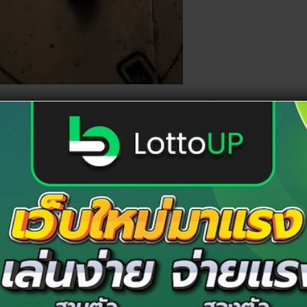
นความเชื่อจากโลกฝั่งตะวันออก เพราะพวกเขาเชื่อว่านาฬิกา
เสมือนสิ่งที่คอยเตือนสติว่าจะมีอะไรร้าย ๆ ในชีวิต ใครจะคิด
าข้อมือที่ใส่อยู่จะบอกเหตุร้ายได้อย่างที่คุณไม่คาดคิดมา
มดลานหรือแบตเตอรี่พลังงานหมดลง แต่อยู่ดี ๆ กลับหยุด เดิน
่นานคือ ลางบอกเหตุชะตาขาด ส่วนความเชื่อของคนไทยเชื่อ
ที่ข้อมือแล้วนาฬิกาตาย ไม่ควรออกจากบ้าน เพราะจะมีเรื่อง